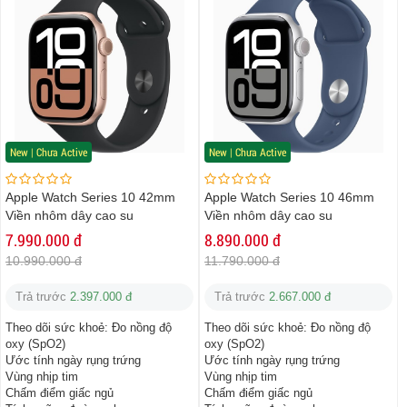
New | Chưa Active
New | Chưa Active
Apple Watch Series 10 42mm
Apple Watch Series 10 46mm
Viền nhôm dây cao su
Viền nhôm dây cao su
7.990.000 đ
8.890.000 đ
10.990.000 đ
11.790.000 đ
Trả trước
2.397.000 đ
Trả trước
2.667.000 đ
Theo dõi sức khoẻ:
Đo nồng độ
Theo dõi sức khoẻ:
Đo nồng độ
oxy (SpO2)
oxy (SpO2)
Ước tính ngày rụng trứng
Ước tính ngày rụng trứng
Vùng nhịp tim
Vùng nhịp tim
Chấm điểm giấc ngủ
Chấm điểm giấc ngủ