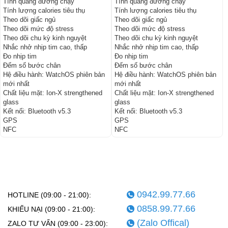
Tính quãng đường chạy
Tính quãng đường chạy
Tính lượng calories tiêu thụ
Tính lượng calories tiêu thụ
Theo dõi giấc ngủ
Theo dõi giấc ngủ
Theo dõi mức độ stress
Theo dõi mức độ stress
Theo dõi chu kỳ kinh nguyệt
Theo dõi chu kỳ kinh nguyệt
Nhắc nhở nhịp tim cao, thấp
Nhắc nhở nhịp tim cao, thấp
Đo nhịp tim
Đo nhịp tim
Đếm số bước chân
Đếm số bước chân
Hệ điều hành:
WatchOS phiên bản
Hệ điều hành:
WatchOS phiên bản
mới nhất
mới nhất
Chất liệu mặt:
Ion-X strengthened
Chất liệu mặt:
Ion-X strengthened
glass
glass
Kết nối:
Bluetooth v5.3
Kết nối:
Bluetooth v5.3
GPS
GPS
NFC
NFC
0942.99.77.66
HOTLINE (09:00 - 21:00):
0858.99.77.66
KHIẾU NẠI (09:00 - 21:00):
(Zalo Offical)
ZALO TƯ VẤN (09:00 - 23:00):