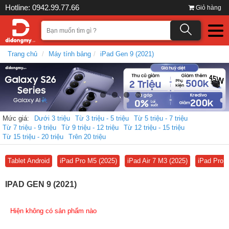
Hotline: 0942.99.77.66
Giỏ hàng
Trang chủ
Máy tính bảng
iPad Gen 9 (2021)
Mức giá:
Dưới 3 triệu
Từ 3 triệu - 5 triệu
Từ 5 triệu - 7 triệu
Từ 7 triệu - 9 triệu
Từ 9 triệu - 12 triệu
Từ 12 triệu - 15 triệu
Từ 15 triệu - 20 triệu
Trên 20 triệu
Tablet Android
iPad Pro M5 (2025)
iPad Air 7 M3 (2025)
iPad Pro 
IPAD GEN 9 (2021)
Hiện không có sản phẩm nào