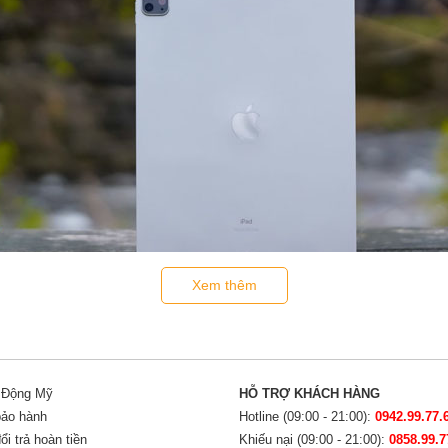
Xem thêm
̀ hiện đại hơn so với các thế hệ cũ, nét đặc trưng mà sản phẩm mang l
 tỉ mỉ và khiến người dùng hài lòng.
i Động Mỹ
HỖ TRỢ KHÁCH HÀNG
bảo hành
Hotline (09:00 - 21:00):
0942.99.77.
i trả hoàn tiền
Khiếu nại (09:00 - 21:00):
0858.99.7