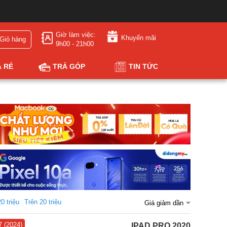
Giờ làm việc:
Khuyến mãi
Giỏ hàng
9h00 - 21h00
Á RẺ
TRẢ GÓP
TIN TỨC
20 triệu
Trên 20 triệu
Giá giảm dần
7 (2024)
IPAD PRO 2020