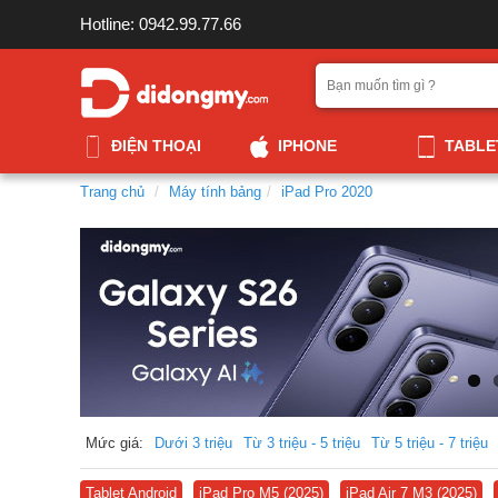
Hotline: 0942.99.77.66
ĐIỆN THOẠI
IPHONE
TABLE
Trang chủ
Máy tính bảng
iPad Pro 2020
Mức giá:
Dưới 3 triệu
Từ 3 triệu - 5 triệu
Từ 5 triệu - 7 triệu
Tablet Android
iPad Pro M5 (2025)
iPad Air 7 M3 (2025)