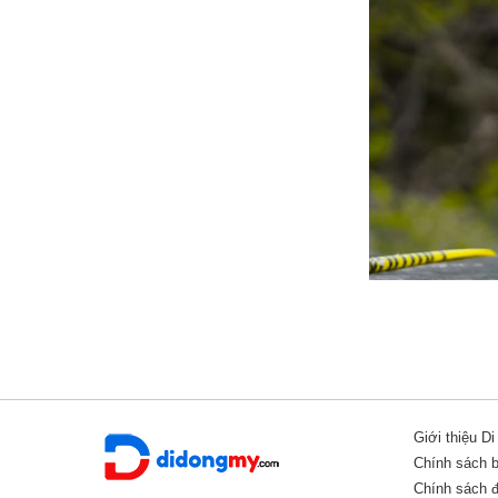
Điều này giúp
iPad Pro 2020 giá rẻ
trở nên hợp xu hướng va
biệt. Tóm lại mọi thứ trên iPad Pro 2020 điều được chăm chút
Giới thiệu D
Tích hợp phụ kiện bàn phím và Apple Pencil ấn tượng
Chính sách 
Chính sách đổ