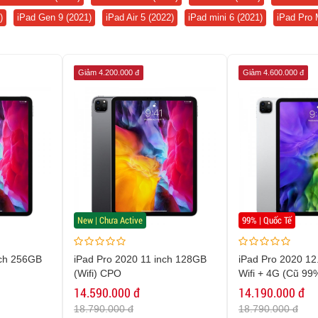
)
iPad Gen 9 (2021)
iPad Air 5 (2022)
iPad mini 6 (2021)
iPad Pro 
Giảm 4.200.000 đ
Giảm 4.600.000 đ
New | Chưa Active
99% | Quốc Tế
nch 256GB
iPad Pro 2020 11 inch 128GB
iPad Pro 2020 12
(Wifi) CPO
Wifi + 4G (Cũ 99
14.590.000 đ
14.190.000 đ
18.790.000 đ
18.790.000 đ