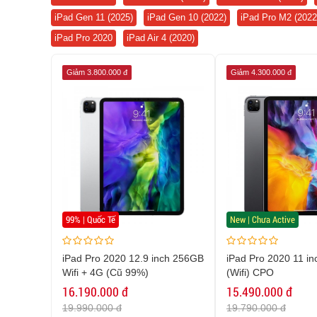
iPad Gen 11 (2025)
iPad Gen 10 (2022)
iPad Pro M2 (2022
iPad Pro 2020
iPad Air 4 (2020)
Giảm 3.800.000 đ
Giảm 4.300.000 đ
99% | Quốc Tế
New | Chưa Active
iPad Pro 2020 12.9 inch 256GB
iPad Pro 2020 11 i
Wifi + 4G (Cũ 99%)
(Wifi) CPO
16.190.000 đ
15.490.000 đ
19.990.000 đ
19.790.000 đ