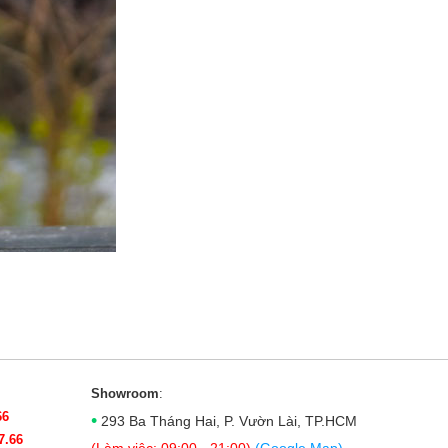
ại chính là được hoàn thiện từ nhôm bóng thật sự đặc
Showroom
:
66
•
293 Ba Tháng Hai, P. Vườn Lài, TP.HCM
7.66