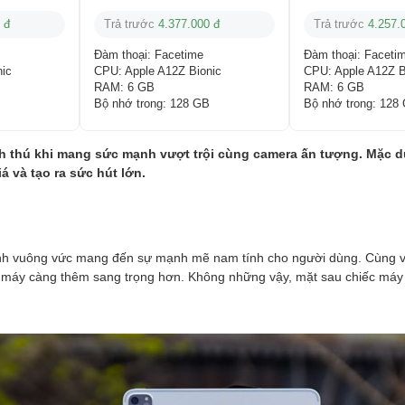
 đ
Trả trước
4.377.000 đ
Trả trước
4.257.
Đàm thoại:
Facetime
Đàm thoại:
Faceti
nic
CPU:
Apple A12Z Bionic
CPU:
Apple A12Z B
RAM:
6 GB
RAM:
6 GB
Bộ nhớ trong:
128 GB
Bộ nhớ trong:
128
h thú khi mang sức mạnh vượt trội cùng camera ấn tượng. Mặc du
́ và tạo ra sức hút lớn.
nh vuông vức mang đến sự mạnh mẽ nam tính cho người dùng. Cùng với đo
̉ máy càng thêm sang trọng hơn. Không những vậy, mặt sau chiếc máy tí