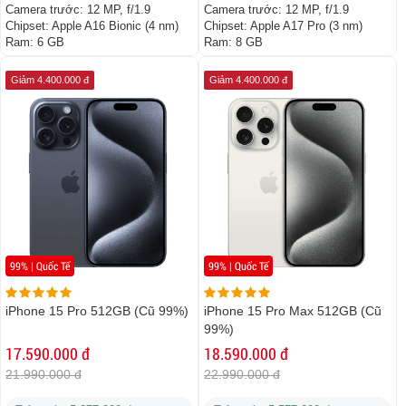
Camera trước:
12 MP, f/1.9
Camera trước:
12 MP, f/1.9
Chipset:
Apple A16 Bionic (4 nm)
Chipset:
Apple A17 Pro (3 nm)
Ram:
6 GB
Ram:
8 GB
Giảm 4.400.000 đ
Giảm 4.400.000 đ
99% | Quốc Tế
99% | Quốc Tế
iPhone 15 Pro 512GB (Cũ 99%)
iPhone 15 Pro Max 512GB (Cũ
99%)
17.590.000 đ
18.590.000 đ
21.990.000 đ
22.990.000 đ