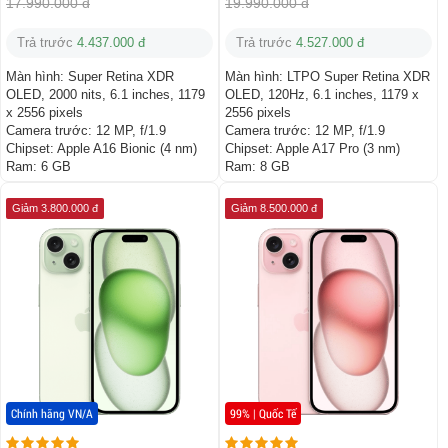
17.990.000 đ
19.990.000 đ
Trả trước
4.437.000 đ
Trả trước
4.527.000 đ
Màn hình:
Super Retina XDR
Màn hình:
LTPO Super Retina XDR
OLED, 2000 nits, 6.1 inches, 1179
OLED, 120Hz, 6.1 inches, 1179 x
x 2556 pixels
2556 pixels
Camera trước:
12 MP, f/1.9
Camera trước:
12 MP, f/1.9
Chipset:
Apple A16 Bionic (4 nm)
Chipset:
Apple A17 Pro (3 nm)
Ram:
6 GB
Ram:
8 GB
Giảm 3.800.000 đ
Giảm 8.500.000 đ
Chính hãng VN/A
99% | Quốc Tế