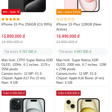
99% | Quốc Tế
New | Active Online
iPhone 15 Pro 256GB (Cũ 99%)
iPhone 15 Plus 128GB (New
Active)
15.890.000 đ
16.490.000 đ
19.990.000 đ
23.990.000 đ
Trả trước
4.767.000 đ
Trả trước
4.947.000 đ
Màn hình:
LTPO Super Retina XDR
Màn hình:
Super Retina XDR
OLED, 120Hz, 6.1 inches, 1179 x
OLED, 2000 nits, 6.7 inches, 1290
2556 pixels
x 2796 pixels
Camera trước:
12 MP, f/1.9
Camera trước:
12 MP, f/1.9
Chipset:
Apple A17 Pro (3 nm)
Chipset:
Apple A16 Bionic (4 nm)
Ram:
8 GB
Ram:
6 GB
Giảm 5.500.000 đ
Giảm 6.800.000 đ