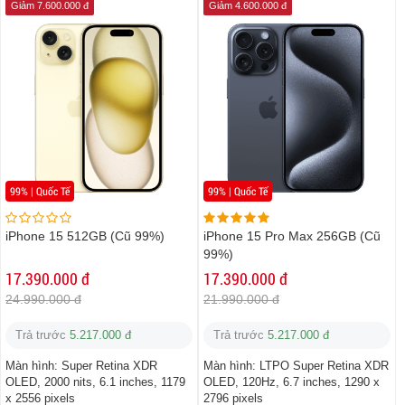
Giảm 7.600.000 đ
Giảm 4.600.000 đ
99% | Quốc Tế
99% | Quốc Tế
iPhone 15 512GB (Cũ 99%)
iPhone 15 Pro Max 256GB (Cũ
99%)
17.390.000 đ
17.390.000 đ
24.990.000 đ
21.990.000 đ
Trả trước
5.217.000 đ
Trả trước
5.217.000 đ
Màn hình:
Super Retina XDR
Màn hình:
LTPO Super Retina XDR
OLED, 2000 nits, 6.1 inches, 1179
OLED, 120Hz, 6.7 inches, 1290 x
x 2556 pixels
2796 pixels