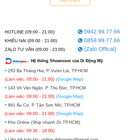
Xem thêm
0942.99.77.66
HOTLINE (09:00 - 21:00):
0858.99.77.66
KHIẾU NẠI (09:00 - 21:00):
iPhone 15 có ngoại hình tương tự iPhone 14
(Zalo Offical)
ZALO TƯ VẤN (09:00 - 23:00):
Dưới đây là bảng so sánh kích thước giữa iPhone 15 và iPhone
Hệ thống Showroom của Di Động Mỹ
14 series:
•
293 Ba Tháng Hai, P. Vườn Lài, TP.HCM
(Làm việc: 09:00 - 21:00)
(Google Map)
•
143 Võ Văn Ngân, P. Thủ Đức, TP.HCM
(Làm việc: 09:00 - 21:00)
(Google Map)
•
981 Âu Cơ, P. Tân Sơn Nhì, TP.HCM
(Làm việc: 09:00 - 21:00)
(Google Map)
•
Kho Online (Ship nhanh 2h TP.HCM)
Năm nay, một trong những thay đổi đáng chú ý nhất của iPhone
(Làm việc: 09:30 - 18:00)
15 series so với iPhone 14 series cũng như các model tiền nhiệm
trước chính là chuyển sang sử dụng cổng USB-C thay vì
•
Liên hệ hợp tác: online.didongmy@gmail.com