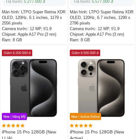
Trả trước
5.277.000 đ
Trả trước
5.577.000 đ
Màn hình:
LTPO Super Retina XDR
Màn hình:
LTPO Super Retina XDR
OLED, 120Hz, 6.1 inches, 1179 x
OLED, 120Hz, 6.7 inches, 1290 x
2556 pixels
2796 pixels
Camera trước:
12 MP, f/1.9
Camera trước:
12 MP, f/1.9
Chipset:
Apple A17 Pro (3 nm)
Chipset:
Apple A17 Pro (3 nm)
Ram:
8 GB
Ram:
8 GB
Giảm 6.200.000 đ
Giảm 6.500.000 đ
New | Hàng Mỹ
New | Active Online
iPhone 15 Pro 128GB (New
iPhone 15 Pro 128GB (New
LL/A)
Active)