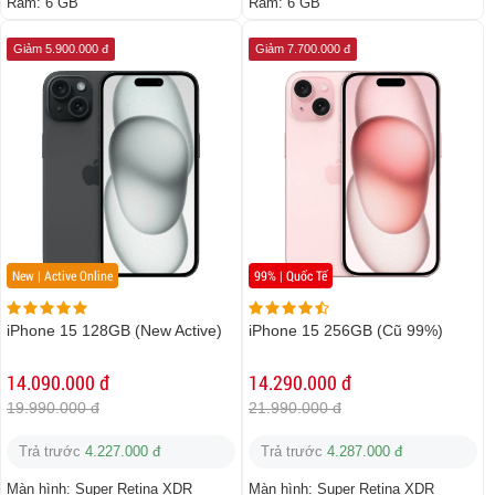
Ram:
6 GB
Ram:
6 GB
Giảm 5.900.000 đ
Giảm 7.700.000 đ
New | Active Online
99% | Quốc Tế
iPhone 15 128GB (New Active)
iPhone 15 256GB (Cũ 99%)
14.090.000 đ
14.290.000 đ
19.990.000 đ
21.990.000 đ
Trả trước
4.227.000 đ
Trả trước
4.287.000 đ
Màn hình:
Super Retina XDR
Màn hình:
Super Retina XDR