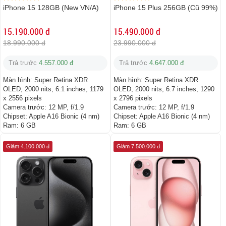
iPhone 15 128GB (New VN/A)
iPhone 15 Plus 256GB (Cũ 99%)
15.190.000 đ
15.490.000 đ
18.990.000 đ
23.990.000 đ
Trả trước
4.557.000 đ
Trả trước
4.647.000 đ
Màn hình:
Super Retina XDR
Màn hình:
Super Retina XDR
OLED, 2000 nits, 6.1 inches, 1179
OLED, 2000 nits, 6.7 inches, 1290
x 2556 pixels
x 2796 pixels
Camera trước:
12 MP, f/1.9
Camera trước:
12 MP, f/1.9
Chipset:
Apple A16 Bionic (4 nm)
Chipset:
Apple A16 Bionic (4 nm)
Ram:
6 GB
Ram:
6 GB
Giảm 4.100.000 đ
Giảm 7.500.000 đ