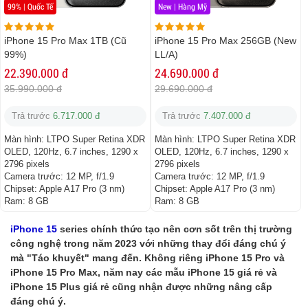
99% | Quốc Tế
New | Hàng Mỹ
iPhone 15 Pro Max 1TB (Cũ
iPhone 15 Pro Max 256GB (New
99%)
LL/A)
22.390.000 đ
24.690.000 đ
35.990.000 đ
29.690.000 đ
Trả trước
6.717.000 đ
Trả trước
7.407.000 đ
Màn hình:
LTPO Super Retina XDR
Màn hình:
LTPO Super Retina XDR
OLED, 120Hz, 6.7 inches, 1290 x
OLED, 120Hz, 6.7 inches, 1290 x
2796 pixels
2796 pixels
Camera trước:
12 MP, f/1.9
Camera trước:
12 MP, f/1.9
Chipset:
Apple A17 Pro (3 nm)
Chipset:
Apple A17 Pro (3 nm)
Ram:
8 GB
Ram:
8 GB
iPhone 15
series chính thức tạo nên cơn sốt trên thị trường
công nghệ trong năm 2023 với những thay đổi đáng chú ý
mà "Táo khuyết" mang đến. Không riêng iPhone 15 Pro và
iPhone 15 Pro Max, năm nay các mẫu iPhone 15 giá rẻ và
iPhone 15 Plus giá rẻ cũng nhận được những nâng cấp
đáng chú ý.