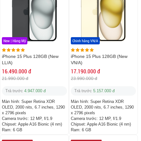
New | Hàng Mỹ
Chính hãng VN/A
iPhone 15 Plus 128GB (New
iPhone 15 Plus 128GB (New
LL/A)
VN/A)
16.490.000 đ
17.190.000 đ
21.990.000 đ
23.990.000 đ
Trả trước
4.947.000 đ
Trả trước
5.157.000 đ
Màn hình:
Super Retina XDR
Màn hình:
Super Retina XDR
OLED, 2000 nits, 6.7 inches, 1290
OLED, 2000 nits, 6.7 inches, 1290
x 2796 pixels
x 2796 pixels
Camera trước:
12 MP, f/1.9
Camera trước:
12 MP, f/1.9
Chipset:
Apple A16 Bionic (4 nm)
Chipset:
Apple A16 Bionic (4 nm)
Ram:
6 GB
Ram:
6 GB