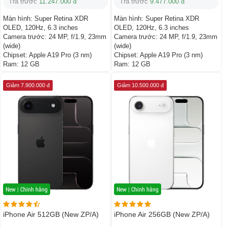
Trả trước
11.247.000 đ
Trả trước
9.477.000 đ
Màn hình:
Super Retina XDR
Màn hình:
Super Retina XDR
OLED, 120Hz, 6.3 inches
OLED, 120Hz, 6.3 inches
Camera trước:
24 MP, f/1.9, 23mm
Camera trước:
24 MP, f/1.9, 23mm
(wide)
(wide)
Chipset:
Apple A19 Pro (3 nm)
Chipset:
Apple A19 Pro (3 nm)
Ram:
12 GB
Ram:
12 GB
Giảm 7.900.000 đ
Giảm 10.500.000 đ
New | Chính hãng
New | Chính hãng
iPhone Air 512GB (New ZP/A)
iPhone Air 256GB (New ZP/A)