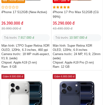
New | Active Online
99% | Quốc Tế
iPhone 17 512GB (New Active)
iPhone 17 Pro Max 512GB (Cũ
99%)
26.390.000 đ
35.290.000 đ
30.990.000 đ
43.490.000 đ
Trả trước
7.917.000 đ
Trả trước
10.587.000 đ
Màn hình:
LTPO Super Retina XDR
Màn hình:
Super Retina XDR
OLED, 120Hz, 6.3 inches, 460 ppi
OLED, 120Hz, 6.9 inches
Camera trước:
18 MP multi-aspect,
Camera trước:
24 MP, f/1.9, 23mm
f/1.9, (wide)
(wide)
Chipset:
Apple A19 (3 nm)
Chipset:
Apple A19 Pro (3 nm)
Ram:
8 GB
Ram:
12 GB
Giảm 8.500.000 đ
Giảm 6.800.000 đ