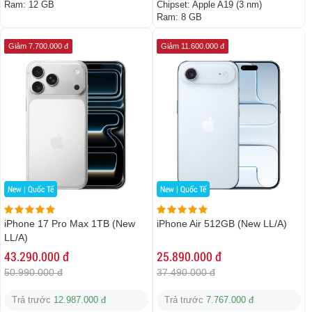
Ram:
12 GB
Chipset:
Apple A19 (3 nm)
Ram:
8 GB
Giảm 7.700.000 đ
Giảm 11.600.000 đ
New | Quốc Tế
New | Quốc Tế
iPhone 17 Pro Max 1TB (New
iPhone Air 512GB (New LL/A)
LL/A)
43.290.000 đ
25.890.000 đ
50.990.000 đ
37.490.000 đ
Trả trước
12.987.000 đ
Trả trước
7.767.000 đ