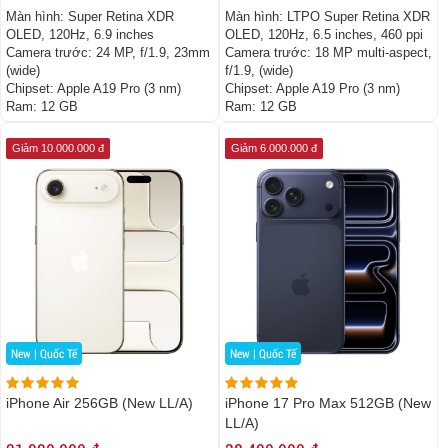
Màn hình:
Super Retina XDR
Màn hình:
LTPO Super Retina XDR
OLED, 120Hz, 6.9 inches
OLED, 120Hz, 6.5 inches, 460 ppi
Camera trước:
24 MP, f/1.9, 23mm
Camera trước:
18 MP multi-aspect,
(wide)
f/1.9, (wide)
Chipset:
Apple A19 Pro (3 nm)
Chipset:
Apple A19 Pro (3 nm)
Ram:
12 GB
Ram:
12 GB
Giảm 10.000.000 đ
Giảm 6.000.000 đ
New | Quốc Tế
New | Quốc Tế
iPhone Air 256GB (New LL/A)
iPhone 17 Pro Max 512GB (New
LL/A)