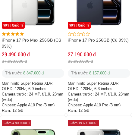
99% | Quốc Tế
99% | Quốc Tế
iPhone 17 Pro Max 256GB (Cũ
iPhone 17 Pro 256GB (Cũ 99%)
99%)
29.490.000 đ
27.190.000 đ
37.990.000 đ
33.990.000 đ
Trả trước
8.847.000 đ
Trả trước
8.157.000 đ
Màn hình:
Super Retina XDR
Màn hình:
Super Retina XDR
OLED, 120Hz, 6.9 inches
OLED, 120Hz, 6.3 inches
Camera trước:
24 MP, f/1.9, 23mm
Camera trước:
24 MP, f/1.9, 23mm
(wide)
(wide)
Chipset:
Apple A19 Pro (3 nm)
Chipset:
Apple A19 Pro (3 nm)
Ram:
12 GB
Ram:
12 GB
Giảm 4.900.000 đ
Giảm 19.600.000 đ