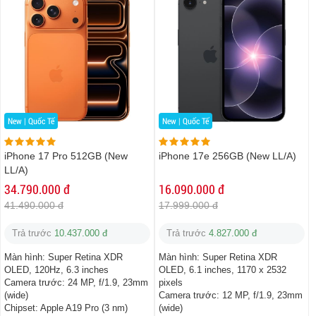
New | Quốc Tế
New | Quốc Tế
iPhone 17 Pro 512GB (New
iPhone 17e 256GB (New LL/A)
LL/A)
34.790.000 đ
16.090.000 đ
41.490.000 đ
17.999.000 đ
Trả trước
10.437.000 đ
Trả trước
4.827.000 đ
Màn hình:
Super Retina XDR
Màn hình:
Super Retina XDR
OLED, 120Hz, 6.3 inches
OLED, 6.1 inches, 1170 x 2532
Camera trước:
24 MP, f/1.9, 23mm
pixels
(wide)
Camera trước:
12 MP, f/1.9, 23mm
Chipset:
Apple A19 Pro (3 nm)
(wide)