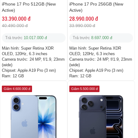
iPhone 17 Pro 512GB (New
iPhone 17 Pro 256GB (New
Active)
Active)
33.390.000 đ
28.990.000 đ
40.490.000 đ
33.990.000 đ
Trả trước
10.017.000 đ
Trả trước
8.697.000 đ
Màn hình:
Super Retina XDR
Màn hình:
Super Retina XDR
OLED, 120Hz, 6.3 inches
OLED, 120Hz, 6.3 inches
Camera trước:
24 MP, f/1.9, 23mm
Camera trước:
24 MP, f/1.9, 23mm
(wide)
(wide)
Chipset:
Apple A19 Pro (3 nm)
Chipset:
Apple A19 Pro (3 nm)
Ram:
12 GB
Ram:
12 GB
Giảm 4.600.000 đ
Giảm 5.500.000 đ