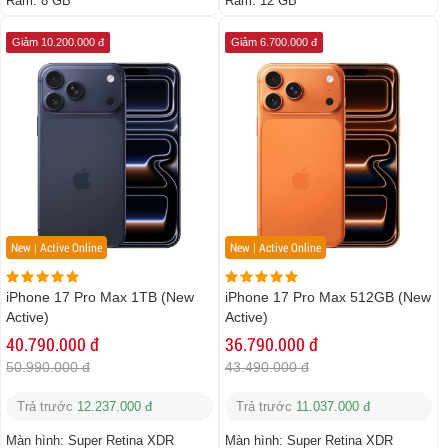
Ram:
8 GB
Ram:
12 GB
Giảm 10.200.000 đ
Giảm 6.700.000 đ
New | Active Online
New | Active Online
iPhone 17 Pro Max 1TB (New
iPhone 17 Pro Max 512GB (New
Active)
Active)
40.790.000 đ
36.790.000 đ
50.990.000 đ
43.490.000 đ
Trả trước
12.237.000 đ
Trả trước
11.037.000 đ
Màn hình:
Super Retina XDR
Màn hình:
Super Retina XDR