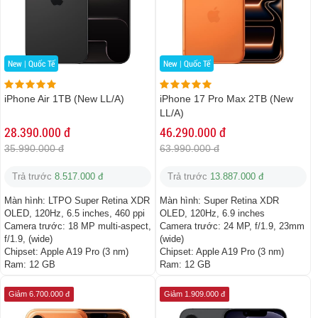
New | Quốc Tế
New | Quốc Tế
iPhone Air 1TB (New LL/A)
iPhone 17 Pro Max 2TB (New
LL/A)
28.390.000 đ
46.290.000 đ
35.990.000 đ
63.990.000 đ
Trả trước
8.517.000 đ
Trả trước
13.887.000 đ
Màn hình:
LTPO Super Retina XDR
Màn hình:
Super Retina XDR
OLED, 120Hz, 6.5 inches, 460 ppi
OLED, 120Hz, 6.9 inches
Camera trước:
18 MP multi-aspect,
Camera trước:
24 MP, f/1.9, 23mm
f/1.9, (wide)
(wide)
Chipset:
Apple A19 Pro (3 nm)
Chipset:
Apple A19 Pro (3 nm)
Ram:
12 GB
Ram:
12 GB
Giảm 6.700.000 đ
Giảm 1.909.000 đ