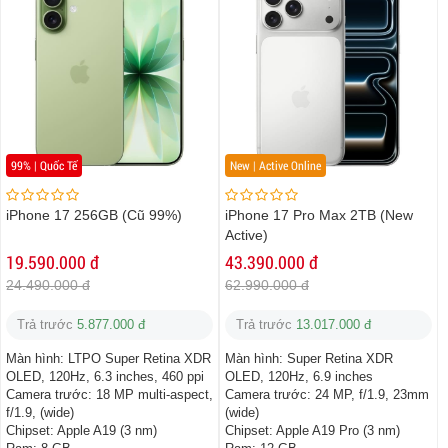
99% | Quốc Tế
New | Active Online
iPhone 17 256GB (Cũ 99%)
iPhone 17 Pro Max 2TB (New
Active)
19.590.000 đ
43.390.000 đ
24.490.000 đ
62.990.000 đ
Trả trước
5.877.000 đ
Trả trước
13.017.000 đ
Màn hình:
LTPO Super Retina XDR
Màn hình:
Super Retina XDR
OLED, 120Hz, 6.3 inches, 460 ppi
OLED, 120Hz, 6.9 inches
Camera trước:
18 MP multi-aspect,
Camera trước:
24 MP, f/1.9, 23mm
f/1.9, (wide)
(wide)
Chipset:
Apple A19 (3 nm)
Chipset:
Apple A19 Pro (3 nm)