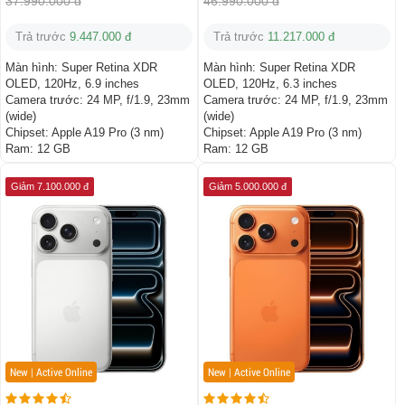
37.990.000 đ
46.990.000 đ
Trả trước
9.447.000 đ
Trả trước
11.217.000 đ
Màn hình:
Super Retina XDR
Màn hình:
Super Retina XDR
OLED, 120Hz, 6.9 inches
OLED, 120Hz, 6.3 inches
Camera trước:
24 MP, f/1.9, 23mm
Camera trước:
24 MP, f/1.9, 23mm
(wide)
(wide)
Chipset:
Apple A19 Pro (3 nm)
Chipset:
Apple A19 Pro (3 nm)
Ram:
12 GB
Ram:
12 GB
Giảm 7.100.000 đ
Giảm 5.000.000 đ
New | Active Online
New | Active Online