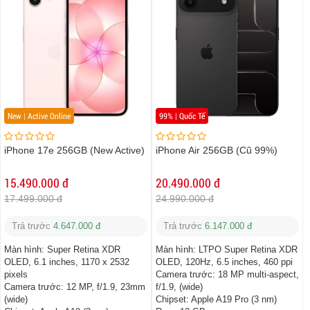
New | Active Online
99% | Quốc Tế
iPhone 17e 256GB (New Active)
iPhone Air 256GB (Cũ 99%)
15.490.000 đ
20.490.000 đ
17.499.000 đ
24.990.000 đ
Trả trước
4.647.000 đ
Trả trước
6.147.000 đ
Màn hình:
Super Retina XDR
Màn hình:
LTPO Super Retina XDR
OLED, 6.1 inches, 1170 x 2532
OLED, 120Hz, 6.5 inches, 460 ppi
pixels
Camera trước:
18 MP multi-aspect,
Camera trước:
12 MP, f/1.9, 23mm
f/1.9, (wide)
(wide)
Chipset:
Apple A19 Pro (3 nm)