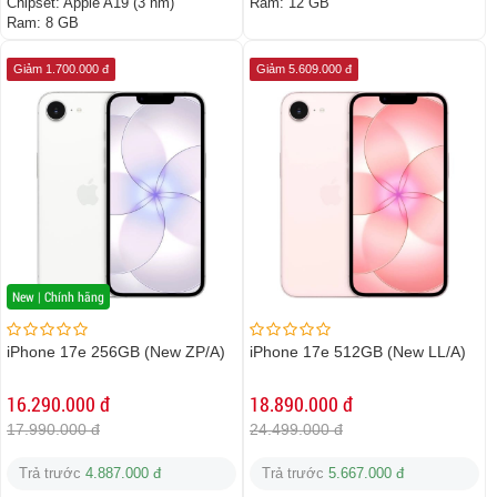
Chipset:
Apple A19 (3 nm)
Ram:
12 GB
Ram:
8 GB
Giảm 1.700.000 đ
Giảm 5.609.000 đ
New | Chính hãng
iPhone 17e 256GB (New ZP/A)
iPhone 17e 512GB (New LL/A)
16.290.000 đ
18.890.000 đ
17.990.000 đ
24.499.000 đ
Trả trước
4.887.000 đ
Trả trước
5.667.000 đ