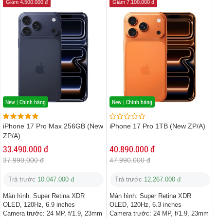
Giảm 4.500.000 đ
Giảm 7.100.000 đ
New | Chính hãng
New | Chính hãng
iPhone 17 Pro Max 256GB (New
iPhone 17 Pro 1TB (New ZP/A)
ZP/A)
33.490.000 đ
40.890.000 đ
37.990.000 đ
47.990.000 đ
Trả trước
10.047.000 đ
Trả trước
12.267.000 đ
Màn hình:
Super Retina XDR
Màn hình:
Super Retina XDR
OLED, 120Hz, 6.9 inches
OLED, 120Hz, 6.3 inches
Camera trước:
24 MP, f/1.9, 23mm
Camera trước:
24 MP, f/1.9, 23mm