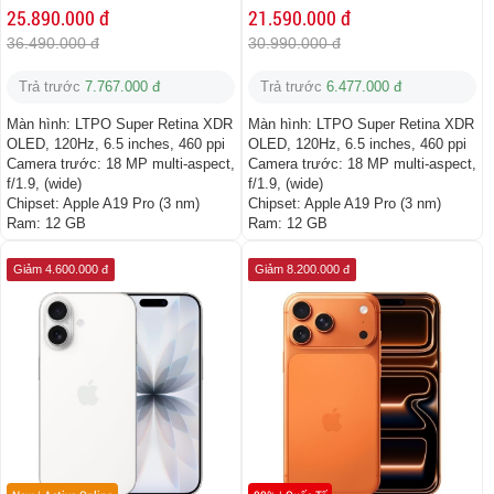
25.890.000 đ
21.590.000 đ
36.490.000 đ
30.990.000 đ
Trả trước
7.767.000 đ
Trả trước
6.477.000 đ
Màn hình:
LTPO Super Retina XDR
Màn hình:
LTPO Super Retina XDR
OLED, 120Hz, 6.5 inches, 460 ppi
OLED, 120Hz, 6.5 inches, 460 ppi
Camera trước:
18 MP multi-aspect,
Camera trước:
18 MP multi-aspect,
f/1.9, (wide)
f/1.9, (wide)
Chipset:
Apple A19 Pro (3 nm)
Chipset:
Apple A19 Pro (3 nm)
Ram:
12 GB
Ram:
12 GB
Giảm 4.600.000 đ
Giảm 8.200.000 đ