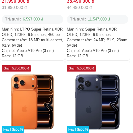
21.990.000 đ
38.490.000 đ
31.990.000 đ
44.490.000 đ
Trả trước
6.597.000 đ
Trả trước
11.547.000 đ
Màn hình:
LTPO Super Retina XDR
Màn hình:
Super Retina XDR
OLED, 120Hz, 6.5 inches, 460 ppi
OLED, 120Hz, 6.9 inches
Camera trước:
18 MP multi-aspect,
Camera trước:
24 MP, f/1.9, 23mm
f/1.9, (wide)
(wide)
Chipset:
Apple A19 Pro (3 nm)
Chipset:
Apple A19 Pro (3 nm)
Ram:
12 GB
Ram:
12 GB
Giảm 5.700.000 đ
Giảm 5.500.000 đ
New | Quốc Tế
New | Quốc Tế