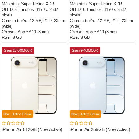
Màn hình:
Super Retina XDR
Màn hình:
Super Retina XDR
OLED, 6.1 inches, 1170 x 2532
OLED, 6.1 inches, 1170 x 2532
pixels
pixels
Camera trước:
12 MP, f/1.9, 23mm
Camera trước:
12 MP, f/1.9, 23mm
(wide)
(wide)
Chipset:
Apple A19 (3 nm)
Chipset:
Apple A19 (3 nm)
Ram:
8 GB
Ram:
8 GB
Giảm 10.600.000 đ
Giảm 9.400.000 đ
New | Active Online
New | Active Online
iPhone Air 512GB (New Active)
iPhone Air 256GB (New Active)