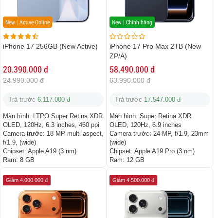
New | Active Online
New | Chính hãng
iPhone 17 256GB (New Active)
iPhone 17 Pro Max 2TB (New
ZP/A)
20.390.000 đ
58.490.000 đ
24.990.000 đ
63.990.000 đ
Trả trước
6.117.000 đ
Trả trước
17.547.000 đ
Màn hình:
LTPO Super Retina XDR
Màn hình:
Super Retina XDR
OLED, 120Hz, 6.3 inches, 460 ppi
OLED, 120Hz, 6.9 inches
Camera trước:
18 MP multi-aspect,
Camera trước:
24 MP, f/1.9, 23mm
f/1.9, (wide)
(wide)
Chipset:
Apple A19 (3 nm)
Chipset:
Apple A19 Pro (3 nm)
Ram:
8 GB
Ram:
12 GB
Giảm 4.000.000 đ
Giảm 4.500.000 đ