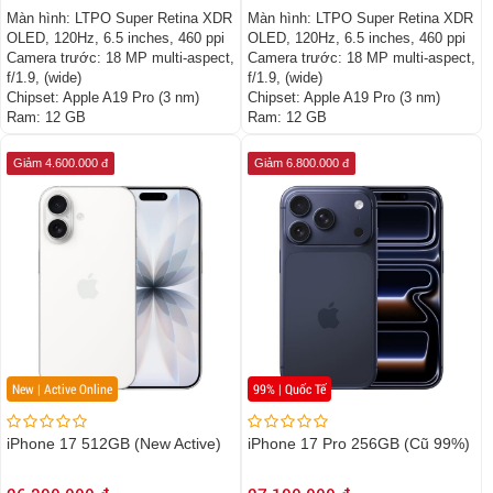
Màn hình:
LTPO Super Retina XDR
Màn hình:
LTPO Super Retina XDR
OLED, 120Hz, 6.5 inches, 460 ppi
OLED, 120Hz, 6.5 inches, 460 ppi
Camera trước:
18 MP multi-aspect,
Camera trước:
18 MP multi-aspect,
f/1.9, (wide)
f/1.9, (wide)
Chipset:
Apple A19 Pro (3 nm)
Chipset:
Apple A19 Pro (3 nm)
Ram:
12 GB
Ram:
12 GB
Giảm 4.600.000 đ
Giảm 6.800.000 đ
New | Active Online
99% | Quốc Tế
iPhone 17 512GB (New Active)
iPhone 17 Pro 256GB (Cũ 99%)