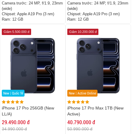
Camera trước:
24 MP, f/1.9, 23mm
Camera trước:
24 MP, f/1.9, 23mm
(wide)
(wide)
Chipset:
Apple A19 Pro (3 nm)
Chipset:
Apple A19 Pro (3 nm)
Ram:
12 GB
Ram:
12 GB
Giảm 5.500.000 đ
Giảm 10.200.000 đ
New | Quốc Tế
New | Active Online
iPhone 17 Pro 256GB (New
iPhone 17 Pro Max 1TB (New
LL/A)
Active)
29.490.000 đ
40.790.000 đ
34.990.000 đ
50.990.000 đ