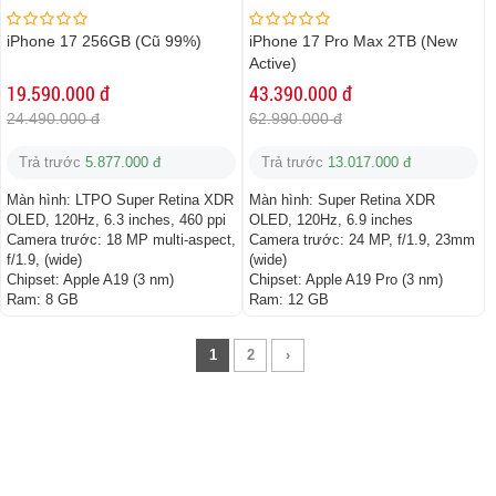
iPhone 17 256GB (Cũ 99%)
iPhone 17 Pro Max 2TB (New
Active)
19.590.000 đ
43.390.000 đ
24.490.000 đ
62.990.000 đ
Trả trước
5.877.000 đ
Trả trước
13.017.000 đ
Màn hình:
LTPO Super Retina XDR
Màn hình:
Super Retina XDR
OLED, 120Hz, 6.3 inches, 460 ppi
OLED, 120Hz, 6.9 inches
Camera trước:
18 MP multi-aspect,
Camera trước:
24 MP, f/1.9, 23mm
f/1.9, (wide)
(wide)
Chipset:
Apple A19 (3 nm)
Chipset:
Apple A19 Pro (3 nm)
Ram:
8 GB
Ram:
12 GB
1
2
›