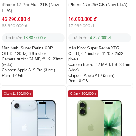
iPhone 17 Pro Max 2TB (New
iPhone 17e 256GB (New LL/A)
LL/A)
46.290.000 đ
16.090.000 đ
63.990.000 đ
17.999.000 đ
Trả trước
13.887.000 đ
Trả trước
4.827.000 đ
Màn hình:
Super Retina XDR
Màn hình:
Super Retina XDR
OLED, 120Hz, 6.9 inches
OLED, 6.1 inches, 1170 x 2532
Camera trước:
24 MP, f/1.9, 23mm
pixels
(wide)
Camera trước:
12 MP, f/1.9, 23mm
Chipset:
Apple A19 Pro (3 nm)
(wide)
Ram:
12 GB
Chipset:
Apple A19 (3 nm)
Ram:
8 GB
Giảm 11.600.000 đ
Giảm 4.600.000 đ