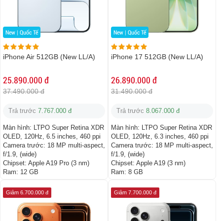
New | Quốc Tế
New | Quốc Tế
iPhone Air 512GB (New LL/A)
iPhone 17 512GB (New LL/A)
25.890.000 đ
26.890.000 đ
37.490.000 đ
31.490.000 đ
Trả trước
7.767.000 đ
Trả trước
8.067.000 đ
Màn hình:
LTPO Super Retina XDR
Màn hình:
LTPO Super Retina XDR
OLED, 120Hz, 6.5 inches, 460 ppi
OLED, 120Hz, 6.3 inches, 460 ppi
Camera trước:
18 MP multi-aspect,
Camera trước:
18 MP multi-aspect,
f/1.9, (wide)
f/1.9, (wide)
Chipset:
Apple A19 Pro (3 nm)
Chipset:
Apple A19 (3 nm)
Ram:
12 GB
Ram:
8 GB
Giảm 6.700.000 đ
Giảm 7.700.000 đ