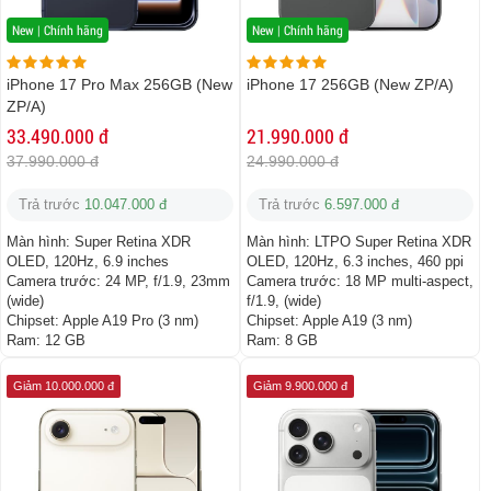
New | Chính hãng
New | Chính hãng
iPhone 17 Pro Max 256GB (New
iPhone 17 256GB (New ZP/A)
ZP/A)
33.490.000 đ
21.990.000 đ
37.990.000 đ
24.990.000 đ
Trả trước
10.047.000 đ
Trả trước
6.597.000 đ
Màn hình:
Super Retina XDR
Màn hình:
LTPO Super Retina XDR
OLED, 120Hz, 6.9 inches
OLED, 120Hz, 6.3 inches, 460 ppi
Camera trước:
24 MP, f/1.9, 23mm
Camera trước:
18 MP multi-aspect,
(wide)
f/1.9, (wide)
Chipset:
Apple A19 Pro (3 nm)
Chipset:
Apple A19 (3 nm)
Ram:
12 GB
Ram:
8 GB
Giảm 10.000.000 đ
Giảm 9.900.000 đ