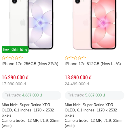
New | Chính hãng
iPhone 17e 256GB (New ZP/A)
iPhone 17e 512GB (New LL/A)
16.290.000 đ
18.890.000 đ
17.990.000 đ
24.499.000 đ
Trả trước
4.887.000 đ
Trả trước
5.667.000 đ
Màn hình:
Super Retina XDR
Màn hình:
Super Retina XDR
OLED, 6.1 inches, 1170 x 2532
OLED, 6.1 inches, 1170 x 2532
pixels
pixels
Camera trước:
12 MP, f/1.9, 23mm
Camera trước:
12 MP, f/1.9, 23mm
(wide)
(wide)