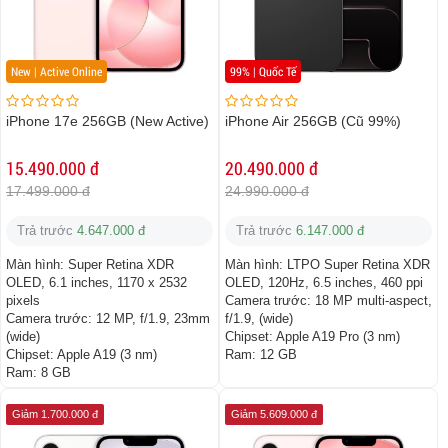
New | Active Online
99% | Quốc Tế
iPhone 17e 256GB (New Active)
iPhone Air 256GB (Cũ 99%)
15.490.000 đ
20.490.000 đ
17.499.000 đ
24.990.000 đ
Trả trước
4.647.000 đ
Trả trước
6.147.000 đ
Màn hình:
Super Retina XDR
Màn hình:
LTPO Super Retina XDR
OLED, 6.1 inches, 1170 x 2532
OLED, 120Hz, 6.5 inches, 460 ppi
pixels
Camera trước:
18 MP multi-aspect,
Camera trước:
12 MP, f/1.9, 23mm
f/1.9, (wide)
(wide)
Chipset:
Apple A19 Pro (3 nm)
Chipset:
Apple A19 (3 nm)
Ram:
12 GB
Ram:
8 GB
Giảm 1.700.000 đ
Giảm 5.609.000 đ