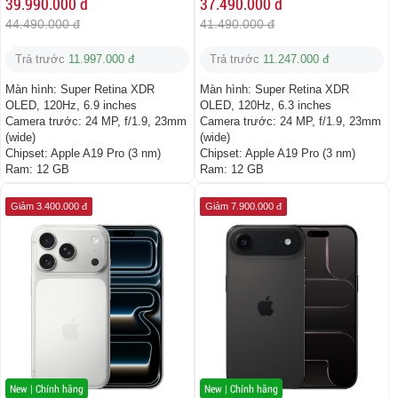
39.990.000 đ
37.490.000 đ
44.490.000 đ
41.490.000 đ
Trả trước
11.997.000 đ
Trả trước
11.247.000 đ
Màn hình:
Super Retina XDR
Màn hình:
Super Retina XDR
OLED, 120Hz, 6.9 inches
OLED, 120Hz, 6.3 inches
Camera trước:
24 MP, f/1.9, 23mm
Camera trước:
24 MP, f/1.9, 23mm
(wide)
(wide)
Chipset:
Apple A19 Pro (3 nm)
Chipset:
Apple A19 Pro (3 nm)
Ram:
12 GB
Ram:
12 GB
Giảm 3.400.000 đ
Giảm 7.900.000 đ
New | Chính hãng
New | Chính hãng