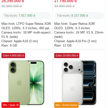
26.390.000 đ
27.190.000 đ
30.990.000 đ
33.990.000 đ
Trả trước
7.917.000 đ
Trả trước
8.157.000 đ
Màn hình:
LTPO Super Retina XDR
Màn hình:
Super Retina XDR
OLED, 120Hz, 6.3 inches, 460 ppi
OLED, 120Hz, 6.3 inches
Camera trước:
18 MP multi-aspect,
Camera trước:
24 MP, f/1.9, 23mm
f/1.9, (wide)
(wide)
Chipset:
Apple A19 (3 nm)
Chipset:
Apple A19 Pro (3 nm)
Ram:
8 GB
Ram:
12 GB
Giảm 4.900.000 đ
Giảm 19.600.000 đ
99% | Quốc Tế
New | Active Online