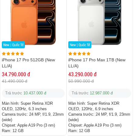
New | Quốc Tế
New | Quốc Tế
iPhone 17 Pro 512GB (New
iPhone 17 Pro Max 1TB (New
LL/A)
LL/A)
34.790.000 đ
43.290.000 đ
41.490.000 đ
50.990.000 đ
Trả trước
10.437.000 đ
Trả trước
12.987.000 đ
Màn hình:
Super Retina XDR
Màn hình:
Super Retina XDR
OLED, 120Hz, 6.3 inches
OLED, 120Hz, 6.9 inches
Camera trước:
24 MP, f/1.9, 23mm
Camera trước:
24 MP, f/1.9, 23mm
(wide)
(wide)
Chipset:
Apple A19 Pro (3 nm)
Chipset:
Apple A19 Pro (3 nm)
Ram:
12 GB
Ram:
12 GB