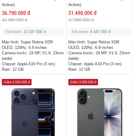
Active)
Active)
36.790.000 đ
31.490.000 đ
43.490.000 đ
37.990.000 đ
Trả trước
11.037.000 đ
Trả trước
9.447.000 đ
Màn hình:
Super Retina XDR
Màn hình:
Super Retina XDR
OLED, 120Hz, 6.9 inches
OLED, 120Hz, 6.9 inches
Camera trước:
24 MP, f/1.9, 23mm
Camera trước:
24 MP, f/1.9, 23mm
(wide)
(wide)
Chipset:
Apple A19 Pro (3 nm)
Chipset:
Apple A19 Pro (3 nm)
Ram:
12 GB
Ram:
12 GB
Giảm 4.500.000 đ
Giảm 3.000.000 đ