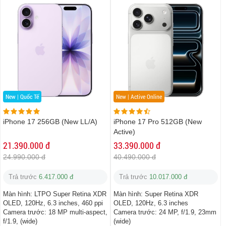
New | Quốc Tế
New | Active Online
iPhone 17 256GB (New LL/A)
iPhone 17 Pro 512GB (New
Active)
21.390.000 đ
33.390.000 đ
24.990.000 đ
40.490.000 đ
Trả trước
6.417.000 đ
Trả trước
10.017.000 đ
Màn hình:
LTPO Super Retina XDR
Màn hình:
Super Retina XDR
OLED, 120Hz, 6.3 inches, 460 ppi
OLED, 120Hz, 6.3 inches
Camera trước:
18 MP multi-aspect,
Camera trước:
24 MP, f/1.9, 23mm
f/1.9, (wide)
(wide)