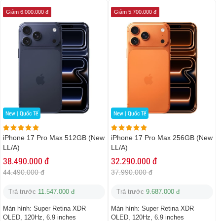
Giảm 6.000.000 đ
Giảm 5.700.000 đ
New | Quốc Tế
New | Quốc Tế
iPhone 17 Pro Max 512GB (New
iPhone 17 Pro Max 256GB (New
LL/A)
LL/A)
38.490.000 đ
32.290.000 đ
44.490.000 đ
37.990.000 đ
Trả trước
11.547.000 đ
Trả trước
9.687.000 đ
Màn hình:
Super Retina XDR
Màn hình:
Super Retina XDR
OLED, 120Hz, 6.9 inches
OLED, 120Hz, 6.9 inches