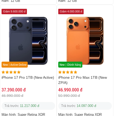
Ram:
12 GB
Ram:
12 GB
Giảm 9.600.000 đ
Giảm 4.000.000 đ
New | Active Online
New | Chính hãng
iPhone 17 Pro 1TB (New Active)
iPhone 17 Pro Max 1TB (New
ZP/A)
37.390.000 đ
46.990.000 đ
46.990.000 đ
50.990.000 đ
Trả trước
11.217.000 đ
Trả trước
14.097.000 đ
Màn hình:
Super Retina XDR
Màn hình:
Super Retina XDR