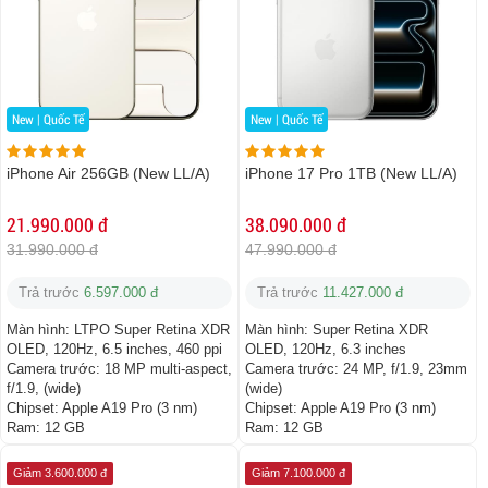
New | Quốc Tế
New | Quốc Tế
iPhone Air 256GB (New LL/A)
iPhone 17 Pro 1TB (New LL/A)
21.990.000 đ
38.090.000 đ
31.990.000 đ
47.990.000 đ
Trả trước
6.597.000 đ
Trả trước
11.427.000 đ
Màn hình:
LTPO Super Retina XDR
Màn hình:
Super Retina XDR
OLED, 120Hz, 6.5 inches, 460 ppi
OLED, 120Hz, 6.3 inches
Camera trước:
18 MP multi-aspect,
Camera trước:
24 MP, f/1.9, 23mm
f/1.9, (wide)
(wide)
Chipset:
Apple A19 Pro (3 nm)
Chipset:
Apple A19 Pro (3 nm)
Ram:
12 GB
Ram:
12 GB
Giảm 3.600.000 đ
Giảm 7.100.000 đ