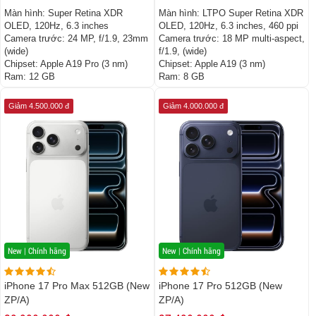
Màn hình:
Super Retina XDR
Màn hình:
LTPO Super Retina XDR
OLED, 120Hz, 6.3 inches
OLED, 120Hz, 6.3 inches, 460 ppi
Camera trước:
24 MP, f/1.9, 23mm
Camera trước:
18 MP multi-aspect,
(wide)
f/1.9, (wide)
Chipset:
Apple A19 Pro (3 nm)
Chipset:
Apple A19 (3 nm)
Ram:
12 GB
Ram:
8 GB
Giảm 4.500.000 đ
Giảm 4.000.000 đ
New | Chính hãng
New | Chính hãng
iPhone 17 Pro Max 512GB (New
iPhone 17 Pro 512GB (New
ZP/A)
ZP/A)