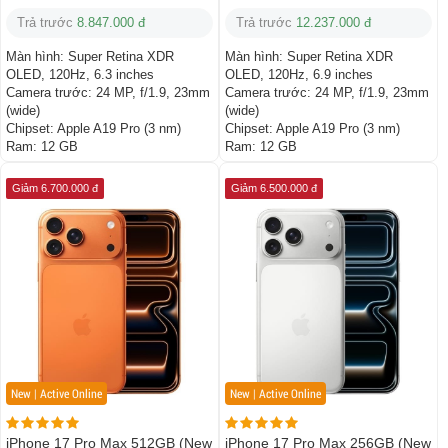
Trả trước
8.847.000 đ
Trả trước
12.237.000 đ
Màn hình:
Super Retina XDR
Màn hình:
Super Retina XDR
OLED, 120Hz, 6.3 inches
OLED, 120Hz, 6.9 inches
Camera trước:
24 MP, f/1.9, 23mm
Camera trước:
24 MP, f/1.9, 23mm
(wide)
(wide)
Chipset:
Apple A19 Pro (3 nm)
Chipset:
Apple A19 Pro (3 nm)
Ram:
12 GB
Ram:
12 GB
Giảm 6.700.000 đ
Giảm 6.500.000 đ
New | Active Online
New | Active Online
iPhone 17 Pro Max 512GB (New
iPhone 17 Pro Max 256GB (New