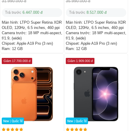
31.990.000 đ
35.990.000 đ
Trả trước
6.447.000 đ
Trả trước
8.517.000 đ
Màn hình:
LTPO Super Retina XDR
Màn hình:
LTPO Super Retina XDR
OLED, 120Hz, 6.5 inches, 460 ppi
OLED, 120Hz, 6.5 inches, 460 ppi
Camera trước:
18 MP multi-aspect,
Camera trước:
18 MP multi-aspect,
f/1.9, (wide)
f/1.9, (wide)
Chipset:
Apple A19 Pro (3 nm)
Chipset:
Apple A19 Pro (3 nm)
Ram:
12 GB
Ram:
12 GB
Giảm 17.700.000 đ
Giảm 1.909.000 đ
New | Quốc Tế
New | Quốc Tế