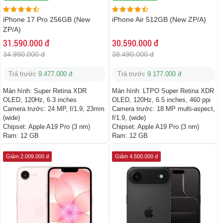
iPhone 17 Pro 256GB (New
iPhone Air 512GB (New ZP/A)
ZP/A)
31.590.000 đ
30.590.000 đ
34.990.000 đ
38.490.000 đ
Trả trước
9.477.000 đ
Trả trước
9.177.000 đ
Màn hình:
Super Retina XDR
Màn hình:
LTPO Super Retina XDR
OLED, 120Hz, 6.3 inches
OLED, 120Hz, 6.5 inches, 460 ppi
Camera trước:
24 MP, f/1.9, 23mm
Camera trước:
18 MP multi-aspect,
(wide)
f/1.9, (wide)
Chipset:
Apple A19 Pro (3 nm)
Chipset:
Apple A19 Pro (3 nm)
Ram:
12 GB
Ram:
12 GB
Giảm 2.009.000 đ
Giảm 4.500.000 đ