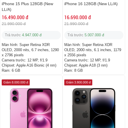
iPhone 15 Plus 128GB (New
iPhone 16 128GB (New LL/A)
LL/A)
16.490.000 đ
16.690.000 đ
21.990.000 đ
21.990.000 đ
Trả trước
4.947.000 đ
Trả trước
5.007.000 đ
Màn hình:
Super Retina XDR
Màn hình:
Super Retina XDR
OLED, 2000 nits, 6.7 inches, 1290
OLED, 2000 nits, 6.1 inches, 1179
x 2796 pixels
x 2556 pixels
Camera trước:
12 MP, f/1.9
Camera trước:
12 MP, f/1.9
Chipset:
Apple A16 Bionic (4 nm)
Chipset:
Apple A18 (3 nm)
Ram:
6 GB
Ram:
8 GB
Giảm 8.000.000 đ
Giảm 3.800.000 đ