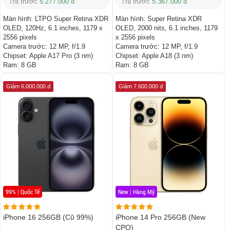
Trả trước
5.277.000 đ
Trả trước
5.367.000 đ
Màn hình:
LTPO Super Retina XDR
Màn hình:
Super Retina XDR
OLED, 120Hz, 6.1 inches, 1179 x
OLED, 2000 nits, 6.1 inches, 1179
2556 pixels
x 2556 pixels
Camera trước:
12 MP, f/1.9
Camera trước:
12 MP, f/1.9
Chipset:
Apple A17 Pro (3 nm)
Chipset:
Apple A18 (3 nm)
Ram:
8 GB
Ram:
8 GB
Giảm 6.000.000 đ
Giảm 7.600.000 đ
99% | Quốc Tế
New | Hàng Mỹ
iPhone 16 256GB (Cũ 99%)
iPhone 14 Pro 256GB (New
CPO)