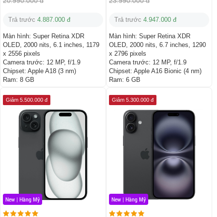
20.990.000 đ
23.990.000 đ
Trả trước
4.887.000 đ
Trả trước
4.947.000 đ
Màn hình:
Super Retina XDR
Màn hình:
Super Retina XDR
OLED, 2000 nits, 6.1 inches, 1179
OLED, 2000 nits, 6.7 inches, 1290
x 2556 pixels
x 2796 pixels
Camera trước:
12 MP, f/1.9
Camera trước:
12 MP, f/1.9
Chipset:
Apple A18 (3 nm)
Chipset:
Apple A16 Bionic (4 nm)
Ram:
8 GB
Ram:
6 GB
Giảm 5.500.000 đ
Giảm 5.300.000 đ
New | Hàng Mỹ
New | Hàng Mỹ