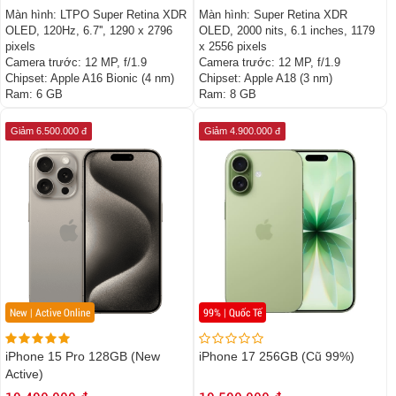
Màn hình:
LTPO Super Retina XDR
Màn hình:
Super Retina XDR
OLED, 120Hz, 6.7'', 1290 x 2796
OLED, 2000 nits, 6.1 inches, 1179
pixels
x 2556 pixels
Camera trước:
12 MP, f/1.9
Camera trước:
12 MP, f/1.9
Chipset:
Apple A16 Bionic (4 nm)
Chipset:
Apple A18 (3 nm)
Ram:
6 GB
Ram:
8 GB
Giảm 6.500.000 đ
Giảm 4.900.000 đ
New | Active Online
99% | Quốc Tế
iPhone 15 Pro 128GB (New
iPhone 17 256GB (Cũ 99%)
Active)