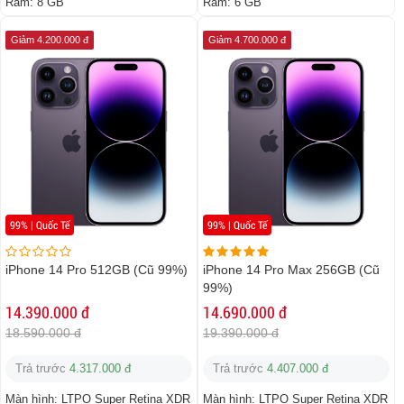
Ram:
8 GB
Ram:
6 GB
Giảm 4.200.000 đ
Giảm 4.700.000 đ
99% | Quốc Tế
99% | Quốc Tế
iPhone 14 Pro 512GB (Cũ 99%)
iPhone 14 Pro Max 256GB (Cũ
99%)
14.390.000 đ
14.690.000 đ
18.590.000 đ
19.390.000 đ
Trả trước
4.317.000 đ
Trả trước
4.407.000 đ
Màn hình:
LTPO Super Retina XDR
Màn hình:
LTPO Super Retina XDR