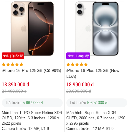
99% | Quốc Tế
New | Hàng Mỹ
iPhone 16 Pro 128GB (Cũ 99%)
iPhone 16 Plus 128GB (New
LL/A)
18.890.000 đ
18.990.000 đ
24.490.000 đ
23.990.000 đ
Trả trước
5.667.000 đ
Trả trước
5.697.000 đ
Màn hình:
LTPO Super Retina XDR
Màn hình:
Super Retina XDR
OLED, 120Hz, 6.3 inches, 1206 x
OLED, 2000 nits, 6.7 inches, 1290
2622 pixels
x 2796 pixels
Camera trước:
12 MP, f/1.9
Camera trước:
12 MP, f/1.9