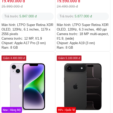
19.490.000 đ
19.590.000 đ
25.990.000 đ
24.490.000 đ
Trả trước
5.847.000 đ
Trả trước
5.877.000 đ
Màn hình:
LTPO Super Retina XDR
Màn hình:
LTPO Super Retina XDR
OLED, 120Hz, 6.1 inches, 1179 x
OLED, 120Hz, 6.3 inches, 460 ppi
2556 pixels
Camera trước:
18 MP multi-aspect,
Camera trước:
12 MP, f/1.9
f/1.9, (wide)
Chipset:
Apple A17 Pro (3 nm)
Chipset:
Apple A19 (3 nm)
Ram:
8 GB
Ram:
8 GB
Giảm 4.400.000 đ
Giảm 5.100.000 đ
New | Hàng Mỹ
99% | Quốc Tế