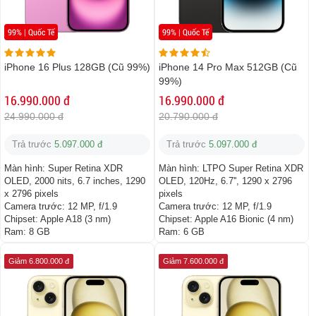
99% | Quốc Tế
99% | Quốc Tế
iPhone 16 Plus 128GB (Cũ 99%)
iPhone 14 Pro Max 512GB (Cũ
99%)
16.990.000 đ
16.990.000 đ
24.990.000 đ
20.790.000 đ
Trả trước
5.097.000 đ
Trả trước
5.097.000 đ
Màn hình:
Super Retina XDR
Màn hình:
LTPO Super Retina XDR
OLED, 2000 nits, 6.7 inches, 1290
OLED, 120Hz, 6.7'', 1290 x 2796
x 2796 pixels
pixels
Camera trước:
12 MP, f/1.9
Camera trước:
12 MP, f/1.9
Chipset:
Apple A18 (3 nm)
Chipset:
Apple A16 Bionic (4 nm)
Ram:
8 GB
Ram:
6 GB
Giảm 6.800.000 đ
Giảm 7.600.000 đ