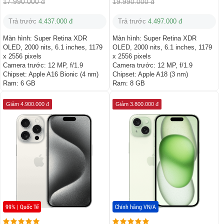
17.990.000 đ
19.990.000 đ
Trả trước
4.437.000 đ
Trả trước
4.497.000 đ
Màn hình:
Super Retina XDR
Màn hình:
Super Retina XDR
OLED, 2000 nits, 6.1 inches, 1179
OLED, 2000 nits, 6.1 inches, 1179
x 2556 pixels
x 2556 pixels
Camera trước:
12 MP, f/1.9
Camera trước:
12 MP, f/1.9
Chipset:
Apple A16 Bionic (4 nm)
Chipset:
Apple A18 (3 nm)
Ram:
6 GB
Ram:
8 GB
Giảm 4.900.000 đ
Giảm 3.800.000 đ
99% | Quốc Tế
Chính hãng VN/A