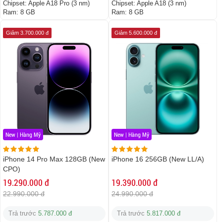
Chipset:
Apple A18 Pro (3 nm)
Chipset:
Apple A18 (3 nm)
Ram:
8 GB
Ram:
8 GB
Giảm 3.700.000 đ
Giảm 5.600.000 đ
New | Hàng Mỹ
New | Hàng Mỹ
iPhone 14 Pro Max 128GB (New
iPhone 16 256GB (New LL/A)
CPO)
19.290.000 đ
19.390.000 đ
22.990.000 đ
24.990.000 đ
Trả trước
5.787.000 đ
Trả trước
5.817.000 đ