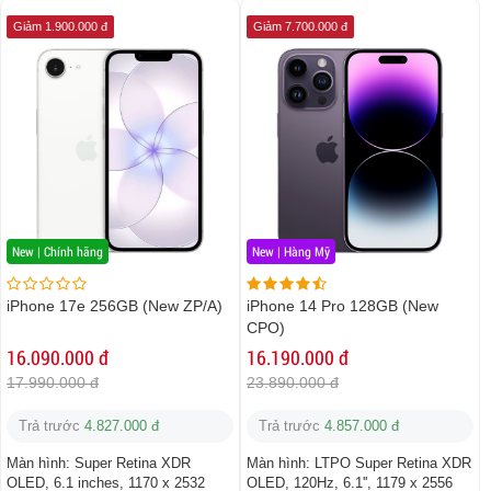
Giảm 1.900.000 đ
Giảm 7.700.000 đ
New | Chính hãng
New | Hàng Mỹ
iPhone 17e 256GB (New ZP/A)
iPhone 14 Pro 128GB (New
CPO)
16.090.000 đ
16.190.000 đ
17.990.000 đ
23.890.000 đ
Trả trước
4.827.000 đ
Trả trước
4.857.000 đ
Màn hình:
Super Retina XDR
Màn hình:
LTPO Super Retina XDR
OLED, 6.1 inches, 1170 x 2532
OLED, 120Hz, 6.1'', 1179 x 2556