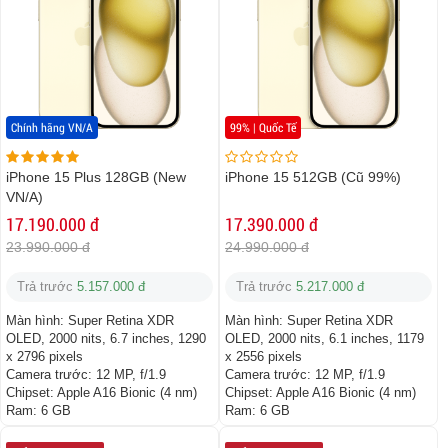
Chính hãng VN/A
99% | Quốc Tế
iPhone 15 Plus 128GB (New
iPhone 15 512GB (Cũ 99%)
VN/A)
17.190.000 đ
17.390.000 đ
23.990.000 đ
24.990.000 đ
Trả trước
5.157.000 đ
Trả trước
5.217.000 đ
Màn hình:
Super Retina XDR
Màn hình:
Super Retina XDR
OLED, 2000 nits, 6.7 inches, 1290
OLED, 2000 nits, 6.1 inches, 1179
x 2796 pixels
x 2556 pixels
Camera trước:
12 MP, f/1.9
Camera trước:
12 MP, f/1.9
Chipset:
Apple A16 Bionic (4 nm)
Chipset:
Apple A16 Bionic (4 nm)
Ram:
6 GB
Ram:
6 GB