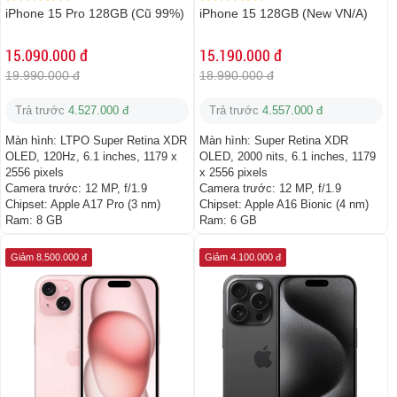
iPhone 15 Pro 128GB (Cũ 99%)
iPhone 15 128GB (New VN/A)
15.090.000 đ
15.190.000 đ
19.990.000 đ
18.990.000 đ
Trả trước
4.527.000 đ
Trả trước
4.557.000 đ
Màn hình:
LTPO Super Retina XDR
Màn hình:
Super Retina XDR
OLED, 120Hz, 6.1 inches, 1179 x
OLED, 2000 nits, 6.1 inches, 1179
2556 pixels
x 2556 pixels
Camera trước:
12 MP, f/1.9
Camera trước:
12 MP, f/1.9
Chipset:
Apple A17 Pro (3 nm)
Chipset:
Apple A16 Bionic (4 nm)
Ram:
8 GB
Ram:
6 GB
Giảm 8.500.000 đ
Giảm 4.100.000 đ