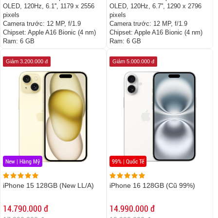
OLED, 120Hz, 6.1'', 1179 x 2556
OLED, 120Hz, 6.7'', 1290 x 2796
pixels
pixels
Camera trước:
12 MP, f/1.9
Camera trước:
12 MP, f/1.9
Chipset:
Apple A16 Bionic (4 nm)
Chipset:
Apple A16 Bionic (4 nm)
Ram:
6 GB
Ram:
6 GB
Giảm 3.200.000 đ
Giảm 5.000.000 đ
New | Hàng Mỹ
99% | Quốc Tế
iPhone 15 128GB (New LL/A)
iPhone 16 128GB (Cũ 99%)
14.790.000 đ
14.990.000 đ