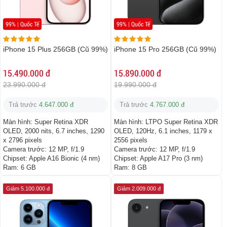
99% | Quốc Tế
99% | Quốc Tế
iPhone 15 Plus 256GB (Cũ 99%)
iPhone 15 Pro 256GB (Cũ 99%)
15.490.000 đ
15.890.000 đ
23.990.000 đ
19.990.000 đ
Trả trước
4.647.000 đ
Trả trước
4.767.000 đ
Màn hình:
Super Retina XDR
Màn hình:
LTPO Super Retina XDR
OLED, 2000 nits, 6.7 inches, 1290
OLED, 120Hz, 6.1 inches, 1179 x
x 2796 pixels
2556 pixels
Camera trước:
12 MP, f/1.9
Camera trước:
12 MP, f/1.9
Chipset:
Apple A16 Bionic (4 nm)
Chipset:
Apple A17 Pro (3 nm)
Ram:
6 GB
Ram:
8 GB
Giảm 5.100.000 đ
Giảm 2.009.000 đ