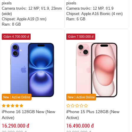
pixels
pixels
Camera trước:
12 MP, f/1.9, 23mm
Camera trước:
12 MP, f/1.9
(wide)
Chipset:
Apple A16 Bionic (4 nm)
Chipset:
Apple A19 (3 nm)
Ram:
6 GB
Ram:
8 GB
Giảm 4.700.000 đ
Giảm 7.500.000 đ
New | Active Online
New | Active Online
iPhone 16 128GB New (New
iPhone 15 Plus 128GB (New
Active)
Active)
16.290.000 đ
16.490.000 đ