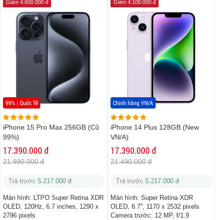
Giảm 4.600.000 đ
Giảm 4.100.000 đ
99% | Quốc Tế
Chính hãng VN/A
iPhone 15 Pro Max 256GB (Cũ
iPhone 14 Plus 128GB (New
99%)
VN/A)
17.390.000 đ
17.390.000 đ
21.990.000 đ
21.490.000 đ
Trả trước
5.217.000 đ
Trả trước
5.217.000 đ
Màn hình:
LTPO Super Retina XDR
Màn hình:
Super Retina XDR
OLED, 120Hz, 6.7 inches, 1290 x
OLED, 6.7'', 1170 x 2532 pixels
2796 pixels
Camera trước:
12 MP, f/1.9