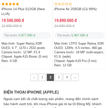
iPhone 14 Plus 512GB (New
iPhone Air 256GB (Cũ 99%)
LL/A)
19.590.000 đ
19.890.000 đ
23.990.000 đ
24.990.000 đ
Trả trước
5.877.000 đ
Trả trước
5.967.000 đ
Màn hình:
Super Retina XDR
Màn hình:
LTPO Super Retina XDR
OLED, 6.7'', 1170 x 2532 pixels
OLED, 120Hz, 6.5 inches, 460 ppi
Camera trước:
12 MP, f/1.9
Camera trước:
18 MP multi-aspect,
Chipset:
Apple A15 Bionic (5 nm)
f/1.9, (wide)
Ram:
6 GB
Chipset:
Apple A19 Pro (3 nm)
Ram:
12 GB
‹
1
2
3
4
›
ĐIỆN THOẠI IPHONE (APPLE)
Ngoài cam kết về chất lượng sản phẩm, mang đến chính sách
bảo hành vượt trội, khi mua iPhone giá rẻ tại Di Động Mỹ, khách