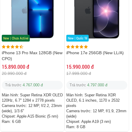
New | Chưa Active
New | Quốc Tế
iPhone 13 Pro Max 128GB (New
iPhone 17e 256GB (New LL/A)
CPO)
15.890.000 đ
15.990.000 đ
20.990.000 đ
17.999.000 đ
Trả trước
4.767.000 đ
Trả trước
4.797.000 đ
Màn hình:
Super Retina XDR OLED
Màn hình:
Super Retina XDR
120Hz, 6.7'' 1284 x 2778 pixels
OLED, 6.1 inches, 1170 x 2532
Camera trước:
12 MP, f/2.2, 23mm
pixels
(wide), 1/3.6"
Camera trước:
12 MP, f/1.9, 23mm
Chipset:
Apple A15 Bionic (5 nm)
(wide)
Ram:
6 GB
Chipset:
Apple A19 (3 nm)
Ram:
8 GB