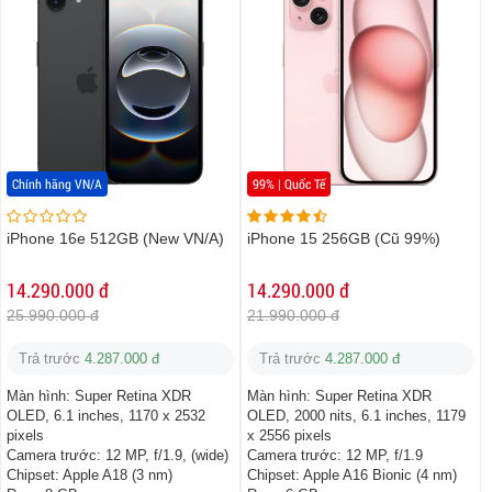
Chính hãng VN/A
99% | Quốc Tế
iPhone 16e 512GB (New VN/A)
iPhone 15 256GB (Cũ 99%)
14.290.000 đ
14.290.000 đ
25.990.000 đ
21.990.000 đ
Trả trước
4.287.000 đ
Trả trước
4.287.000 đ
Màn hình:
Super Retina XDR
Màn hình:
Super Retina XDR
OLED, 6.1 inches, 1170 x 2532
OLED, 2000 nits, 6.1 inches, 1179
pixels
x 2556 pixels
Camera trước:
12 MP, f/1.9, (wide)
Camera trước:
12 MP, f/1.9
Chipset:
Apple A18 (3 nm)
Chipset:
Apple A16 Bionic (4 nm)