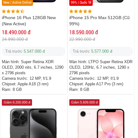
New | Active Online
99% | Quốc Tế
iPhone 16 Plus 128GB New
iPhone 15 Pro Max 512GB (Cũ
(New Active)
99%)
18.490.000 đ
18.590.000 đ
24.990.000 đ
22.990.000 đ
Trả trước
5.547.000 đ
Trả trước
5.577.000 đ
Màn hình:
Super Retina XDR
Màn hình:
LTPO Super Retina XDR
OLED, 2000 nits, 6.7 inches, 1290
OLED, 120Hz, 6.7 inches, 1290 x
x 2796 pixels
2796 pixels
Camera trước:
12 MP, f/1.9
Camera trước:
12 MP, f/1.9
Chipset:
Apple A18 (3 nm)
Chipset:
Apple A17 Pro (3 nm)
Ram:
8 GB
Ram:
8 GB
Giảm 6.200.000 đ
Giảm 5.609.000 đ