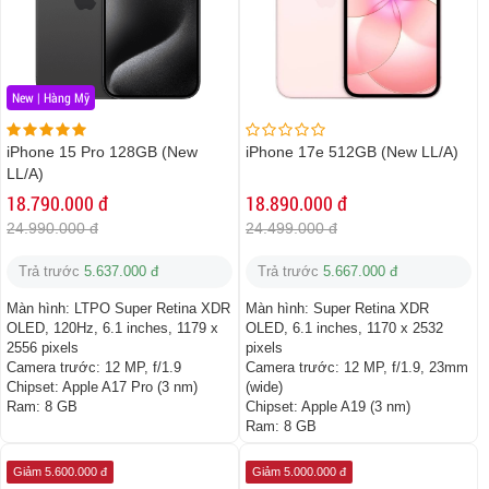
New | Hàng Mỹ
iPhone 15 Pro 128GB (New
iPhone 17e 512GB (New LL/A)
LL/A)
18.790.000 đ
18.890.000 đ
24.990.000 đ
24.499.000 đ
Trả trước
5.637.000 đ
Trả trước
5.667.000 đ
Màn hình:
LTPO Super Retina XDR
Màn hình:
Super Retina XDR
OLED, 120Hz, 6.1 inches, 1179 x
OLED, 6.1 inches, 1170 x 2532
2556 pixels
pixels
Camera trước:
12 MP, f/1.9
Camera trước:
12 MP, f/1.9, 23mm
Chipset:
Apple A17 Pro (3 nm)
(wide)
Ram:
8 GB
Chipset:
Apple A19 (3 nm)
Ram:
8 GB
Giảm 5.600.000 đ
Giảm 5.000.000 đ