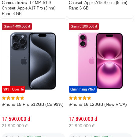
Camera trước:
12 MP, f/1.9
Chipset:
Apple A15 Bionic (5 nm)
Chipset:
Apple A17 Pro (3 nm)
Ram:
6 GB
Ram:
8 GB
Giảm 4.400.000 đ
Giảm 5.100.000 đ
99% | Quốc Tế
Chính hãng VN/A
iPhone 15 Pro 512GB (Cũ 99%)
iPhone 16 128GB (New VN/A)
17.590.000 đ
17.890.000 đ
21.990.000 đ
22.990.000 đ