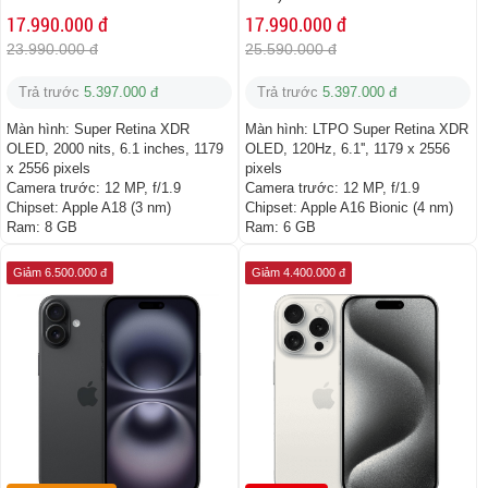
17.990.000 đ
17.990.000 đ
23.990.000 đ
25.590.000 đ
Trả trước
5.397.000 đ
Trả trước
5.397.000 đ
Màn hình:
Super Retina XDR
Màn hình:
LTPO Super Retina XDR
OLED, 2000 nits, 6.1 inches, 1179
OLED, 120Hz, 6.1'', 1179 x 2556
x 2556 pixels
pixels
Camera trước:
12 MP, f/1.9
Camera trước:
12 MP, f/1.9
Chipset:
Apple A18 (3 nm)
Chipset:
Apple A16 Bionic (4 nm)
Ram:
8 GB
Ram:
6 GB
Giảm 6.500.000 đ
Giảm 4.400.000 đ