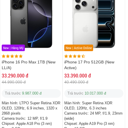
New | Hàng Mỹ
New | Active Online
iPhone 16 Pro Max 1TB (New
iPhone 17 Pro 512GB (New
LL/A)
Active)
33.290.000 đ
33.390.000 đ
44.990.000 đ
40.490.000 đ
Trả trước
9.987.000 đ
Trả trước
10.017.000 đ
Màn hình:
LTPO Super Retina XDR
Màn hình:
Super Retina XDR
OLED, 120Hz, 6.9 inches, 1320 x
OLED, 120Hz, 6.3 inches
2868 pixels
Camera trước:
24 MP, f/1.9, 23mm
Camera trước:
12 MP, f/1.9
(wide)
Chipset:
Apple A18 Pro (3 nm)
Chipset:
Apple A19 Pro (3 nm)