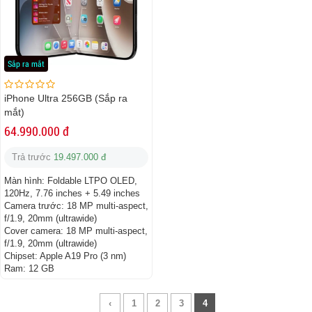
Sắp ra mắt
iPhone Ultra 256GB (Sắp ra
mắt)
64.990.000 đ
Trả trước
19.497.000 đ
Màn hình:
Foldable LTPO OLED,
120Hz, 7.76 inches + 5.49 inches
Camera trước:
18 MP multi-aspect,
f/1.9, 20mm (ultrawide)
Cover camera: 18 MP multi-aspect,
f/1.9, 20mm (ultrawide)
Chipset:
Apple A19 Pro (3 nm)
Ram:
12 GB
‹
1
2
3
4