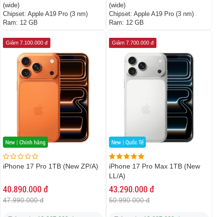
(wide)
(wide)
Chipset:
Apple A19 Pro (3 nm)
Chipset:
Apple A19 Pro (3 nm)
Ram:
12 GB
Ram:
12 GB
Giảm 7.100.000 đ
Giảm 7.700.000 đ
New | Chính hãng
New | Quốc Tế
iPhone 17 Pro 1TB (New ZP/A)
iPhone 17 Pro Max 1TB (New
LL/A)
40.890.000 đ
43.290.000 đ
47.990.000 đ
50.990.000 đ