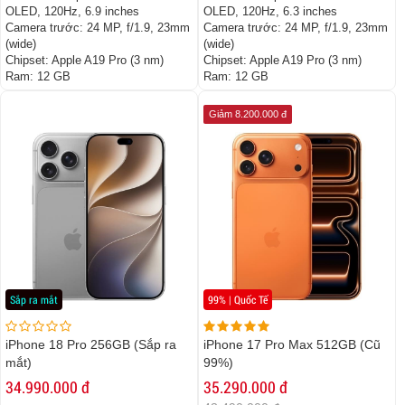
OLED, 120Hz, 6.9 inches
OLED, 120Hz, 6.3 inches
Camera trước:
24 MP, f/1.9, 23mm
Camera trước:
24 MP, f/1.9, 23mm
(wide)
(wide)
Chipset:
Apple A19 Pro (3 nm)
Chipset:
Apple A19 Pro (3 nm)
Ram:
12 GB
Ram:
12 GB
Giảm 8.200.000 đ
Sắp ra mắt
99% | Quốc Tế
iPhone 18 Pro 256GB (Sắp ra
iPhone 17 Pro Max 512GB (Cũ
mắt)
99%)
34.990.000 đ
35.290.000 đ