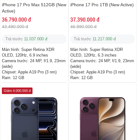
iPhone 17 Pro Max 512GB (New
iPhone 17 Pro 1TB (New Active)
Active)
36.790.000 đ
37.390.000 đ
43.490.000 đ
46.990.000 đ
Trả trước
11.037.000 đ
Trả trước
11.217.000 đ
Màn hình:
Super Retina XDR
Màn hình:
Super Retina XDR
OLED, 120Hz, 6.9 inches
OLED, 120Hz, 6.3 inches
Camera trước:
24 MP, f/1.9, 23mm
Camera trước:
24 MP, f/1.9, 23mm
(wide)
(wide)
Chipset:
Apple A19 Pro (3 nm)
Chipset:
Apple A19 Pro (3 nm)
Ram:
12 GB
Ram:
12 GB
Giảm 4.000.000 đ