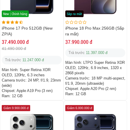
New | Chính hãng
Sắp ra mắt
iPhone 17 Pro 512GB (New
iPhone 18 Pro Max 256GB (Sắp
ZP/A)
ra mắt)
37.490.000 đ
37.990.000 đ
41.490.000 đ
Trả trước
11.397.000 đ
Trả trước
11.247.000 đ
Màn hình:
LTPO Super Retina XDR
OLED, 120Hz, 6.9 inches, 1320 x
Màn hình:
Super Retina XDR
2868 pixels
OLED, 120Hz, 6.3 inches
Camera trước:
18 MP multi-aspect,
Camera trước:
24 MP, f/1.9, 23mm
f/1.9, 20mm (ultrawide)
(wide)
Chipset:
Apple A20 Pro (2 nm)
Chipset:
Apple A19 Pro (3 nm)
Ram:
12 GB
Ram:
12 GB
Giảm 9.900.000 đ
Giảm 6.000.000 đ