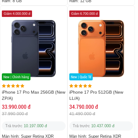
Ram:
8 GB
Ram:
12 GB
Giảm 4.000.000 đ
Giảm 6.700.000 đ
New | Chính hãng
New | Quốc Tế
iPhone 17 Pro Max 256GB (New
iPhone 17 Pro 512GB (New
ZP/A)
LL/A)
33.990.000 đ
34.790.000 đ
37.990.000 đ
41.490.000 đ
Trả trước
10.197.000 đ
Trả trước
10.437.000 đ
Màn hình:
Super Retina XDR
Màn hình:
Super Retina XDR