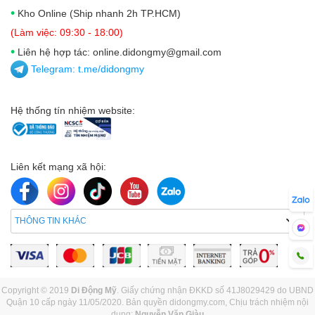
•
Kho Online (Ship nhanh 2h TP.HCM)
(Làm việc: 09:30 - 18:00)
•
Liên hệ hợp tác: online.didongmy@gmail.com
Telegram:
t.me/didongmy
Hệ thống tín nhiệm website:
Liên kết mạng xã hội:
THÔNG TIN KHÁC
Copyright © 2019
Di Động Mỹ
. Giấy chứng nhận ĐKKD số 41J8029429 do UBND
Quận 10 cấp ngày 11/05/2020. Bản quyền didongmy.com, Chịu trách nhiệm nội
dung:
Nguyễn Văn Giàu