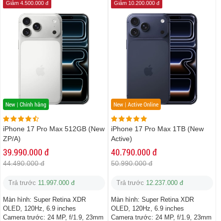
Giảm 4.500.000 đ
Giảm 10.200.000 đ
New | Chính hãng
New | Active Online
iPhone 17 Pro Max 512GB (New
iPhone 17 Pro Max 1TB (New
ZP/A)
Active)
39.990.000 đ
40.790.000 đ
44.490.000 đ
50.990.000 đ
Trả trước
11.997.000 đ
Trả trước
12.237.000 đ
Màn hình:
Super Retina XDR
Màn hình:
Super Retina XDR
OLED, 120Hz, 6.9 inches
OLED, 120Hz, 6.9 inches
Camera trước:
24 MP, f/1.9, 23mm
Camera trước:
24 MP, f/1.9, 23mm