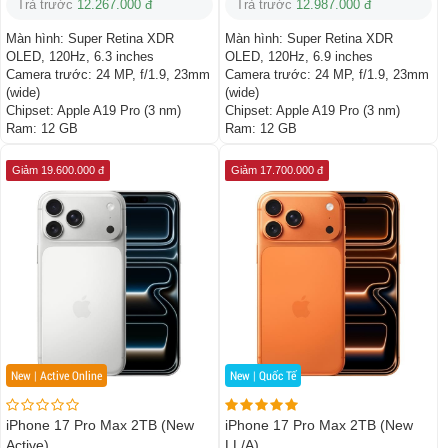
Trả trước
12.267.000 đ
Trả trước
12.987.000 đ
Màn hình:
Super Retina XDR
Màn hình:
Super Retina XDR
OLED, 120Hz, 6.3 inches
OLED, 120Hz, 6.9 inches
Camera trước:
24 MP, f/1.9, 23mm
Camera trước:
24 MP, f/1.9, 23mm
(wide)
(wide)
Chipset:
Apple A19 Pro (3 nm)
Chipset:
Apple A19 Pro (3 nm)
Ram:
12 GB
Ram:
12 GB
Giảm 19.600.000 đ
Giảm 17.700.000 đ
New | Active Online
New | Quốc Tế
iPhone 17 Pro Max 2TB (New
iPhone 17 Pro Max 2TB (New
Active)
LL/A)