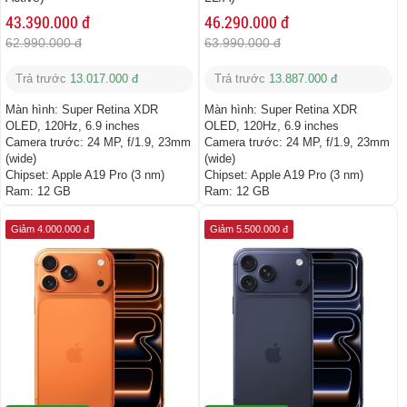
43.390.000 đ
46.290.000 đ
62.990.000 đ
63.990.000 đ
Trả trước
13.017.000 đ
Trả trước
13.887.000 đ
Màn hình:
Super Retina XDR
Màn hình:
Super Retina XDR
OLED, 120Hz, 6.9 inches
OLED, 120Hz, 6.9 inches
Camera trước:
24 MP, f/1.9, 23mm
Camera trước:
24 MP, f/1.9, 23mm
(wide)
(wide)
Chipset:
Apple A19 Pro (3 nm)
Chipset:
Apple A19 Pro (3 nm)
Ram:
12 GB
Ram:
12 GB
Giảm 4.000.000 đ
Giảm 5.500.000 đ