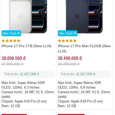
New | Quốc Tế
New | Quốc Tế
iPhone 17 Pro 1TB (New LL/A)
iPhone 17 Pro Max 512GB (New
LL/A)
38.090.000 đ
38.490.000 đ
47.990.000 đ
44.490.000 đ
Trả trước
11.427.000 đ
Trả trước
11.547.000 đ
Màn hình:
Super Retina XDR
Màn hình:
Super Retina XDR
OLED, 120Hz, 6.3 inches
OLED, 120Hz, 6.9 inches
Camera trước:
24 MP, f/1.9, 23mm
Camera trước:
24 MP, f/1.9, 23mm
(wide)
(wide)
Chipset:
Apple A19 Pro (3 nm)
Chipset:
Apple A19 Pro (3 nm)
Ram:
12 GB
Ram:
12 GB