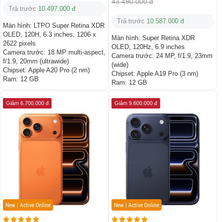
43.490.000 đ
Trả trước
10.497.000 đ
Trả trước
10.587.000 đ
Màn hình:
LTPO Super Retina XDR
OLED, 120H, 6.3 inches, 1206 x
Màn hình:
Super Retina XDR
2622 pixels
OLED, 120Hz, 6.9 inches
Camera trước:
18 MP multi-aspect,
Camera trước:
24 MP, f/1.9, 23mm
f/1.9, 20mm (ultrawide)
(wide)
Chipset:
Apple A20 Pro (2 nm)
Chipset:
Apple A19 Pro (3 nm)
Ram:
12 GB
Ram:
12 GB
Giảm 6.700.000 đ
Giảm 9.600.000 đ
New | Active Online
New | Active Online