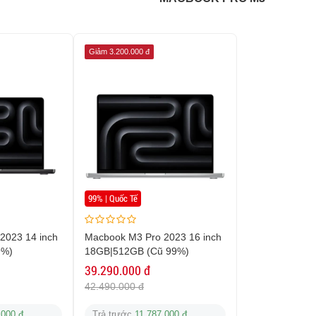
Giảm 3.200.000 đ
99% | Quốc Tế
2023 14 inch
Macbook M3 Pro 2023 16 inch
9%)
18GB|512GB (Cũ 99%)
39.290.000 đ
42.490.000 đ
.000 đ
Trả trước
11.787.000 đ