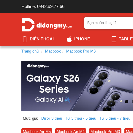
Hotline: 0942.99.77.66
ĐIỆN THOẠI
IPHONE
TABLE
Trang chủ
Macbook
Macbook Pro M3
Mức giá:
Dưới 3 triệu
Từ 3 triệu - 5 triệu
Từ 5 triệu - 7 triệu
Macbook Air M5
Macbook Air M4
Macbook Pro M3
Mac