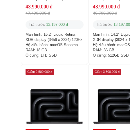
43.990.000 đ
43.990.000 đ
47.490.000 đ
46.790.000 đ
Trả trước
13.197.000 đ
Trả trước
13.197.00
Màn hình:
16.2" Liquid Retina
Màn hình:
14.2" Liqui
XDR display (3456 x 2234) 120Hz
XDR display (3024 x 
Hệ điều hành:
macOS Sonoma
Hệ điều hành:
macOS
RAM:
18 GB
RAM:
36 GB
Ổ cứng:
1TB SSD
Ổ cứng:
512GB SSD
Giảm 2.500.000 đ
Giảm 3.500.000 đ