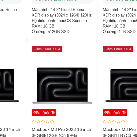
uid Retina
Màn hình:
14.2" Liquid Retina
Màn hình:
14.2" Li
XDR display (3024 x 1964) 120Hz
XDR display (3024
Hệ điều hành:
macOS Sonoma
Hệ điều hành:
mac
RAM:
18 GB
RAM:
18 GB
Ổ cứng:
512GB SSD
Ổ cứng:
1TB SSD
Giảm 3.000.000 đ
Giảm 1.800.000 đ
99% | Quốc Tế
99% | Quốc Tế
23 14 inch
Macbook M3 Pro 2023 16 inch
Macbook M3 Pro 
9%)
36GB|512GB (Cũ 99%)
36GB|1TB (Cũ 9