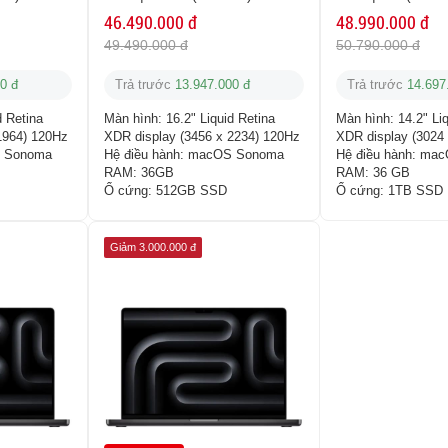
46.490.000 đ
48.990.000 đ
49.490.000 đ
50.790.000 đ
0 đ
Trả trước
13.947.000 đ
Trả trước
14.697
d Retina
Màn hình:
16.2" Liquid Retina
Màn hình:
14.2" Li
1964) 120Hz
XDR display (3456 x 2234) 120Hz
XDR display (3024
 Sonoma
Hệ điều hành:
macOS Sonoma
Hệ điều hành:
mac
RAM:
36GB
RAM:
36 GB
Ổ cứng:
512GB SSD
Ổ cứng:
1TB SSD
Giảm 3.000.000 đ