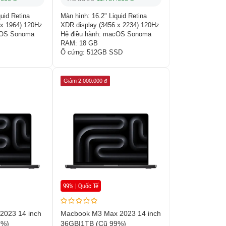
quid Retina
Màn hình:
16.2" Liquid Retina
 x 1964) 120Hz
XDR display (3456 x 2234) 120Hz
OS Sonoma
Hệ điều hành:
macOS Sonoma
RAM:
18 GB
Ổ cứng:
512GB SSD
Giảm 2.000.000 đ
99% | Quốc Tế
2023 14 inch
Macbook M3 Max 2023 14 inch
9%)
36GB|1TB (Cũ 99%)