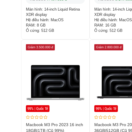
Màn hình:
14-inch Liquid Retina
Màn hình:
14-inch Liq
XDR display
XDR display
Hệ điều hành:
MacOS
Hệ điều hành:
MacOS
RAM:
8 GB
RAM:
16 GB
Ổ cứng:
512 GB
Ổ cứng:
512 GB
Giảm 3.500.000 đ
Giảm 2.800.000 đ
99% | Quốc Tế
99% | Quốc Tế
Macbook M3 Pro 2023 16 inch
Macbook M3 Pro 20
18GB|1TB (Cũ 99%)
36GB|512GB (Cũ 9