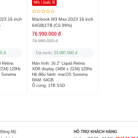
99% | Quốc Tế
23 16 inch
Macbook M3 Max 2023 16 inch
)
64GB|1TB (Cũ 99%)
76.990.000 đ
79.990.000 đ
0 đ
Trả trước
23.097.000 đ
d Retina
Màn hình:
16.2" Liquid Retina
2234) 120Hz
XDR display (3456 x 2234) 120Hz
 Sonoma
Hệ điều hành:
macOS Sonoma
RAM:
64GB
Ổ cứng:
1TB SSD
i Động Mỹ
HỖ TRỢ KHÁCH HÀNG