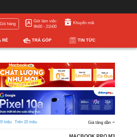
Giờ làm việc:
Khuyến mãi
Giỏ hàng
9h00 - 21h00
Á RẺ
TRẢ GÓP
TIN TỨC
20 triệu
Trên 20 triệu
Giá tăng dần
MACBOOK PRO M3