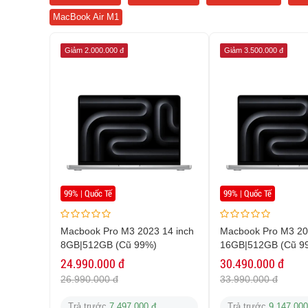
MacBook Air M1
Giảm 2.000.000 đ
Giảm 3.500.000 đ
99% | Quốc Tế
99% | Quốc Tế
Macbook Pro M3 2023 14 inch
Macbook Pro M3 20
8GB|512GB (Cũ 99%)
16GB|512GB (Cũ 9
24.990.000 đ
30.490.000 đ
26.990.000 đ
33.990.000 đ
Trả trước
7.497.000 đ
Trả trước
9.147.000