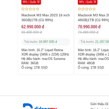
99% | Quốc Tế
99% | Quốc Tế
Macbook M3 Max 2023 16 inch
Macbook M3 Max 20
36GB|1TB (Cũ 99%)
48GB|1TB (Cũ 99%
62.990.000 đ
70.990.000 đ
65.490.000 đ
74.490.000 đ
Trả trước
18.897.000 đ
Trả trước
21.297.00
Màn hình:
16.2" Liquid Retina
Màn hình:
16.2" Liqui
XDR display (3456 x 2234) 120Hz
XDR display (3456 x 
Hệ điều hành:
macOS Sonoma
Hệ điều hành:
macOS
RAM:
36GB
RAM:
48GB
Ổ cứng:
1TB SSD
Ổ cứng:
1TB SSD
Giới thiệu D