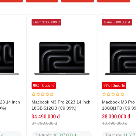
Giảm 3.300.000 đ
Giảm 5.100.000 đ
99% | Quốc Tế
99% | Quốc Tế
23 14 inch
Macbook M3 Pro 2023 14 inch
Macbook M3 Pro 
9%)
18GB|512GB (Cũ 99%)
18GB|1TB (Cũ 9
34.490.000 đ
38.390.000 đ
37.790.000 đ
43.490.000 đ
 đ
Trả trước
10.347.000 đ
Trả trước
11.517