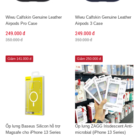
Wiwu Calfskin Genuine Leather
Wiwu Calfskin Genuine Leather
Airpods Pro Case
Airpods 3 Case
249.000 đ
249.000 đ
350.000 đ
350.000 đ
Giảm 141.000 đ
Giảm 250.000 đ
Ốp lưng Baseus Silicon hỗ trợ
Ốp lưng ZAGG Irisdescent Anti-
Magsafe cho iPhone 13 Series
microbial (iPhone 13 Series)