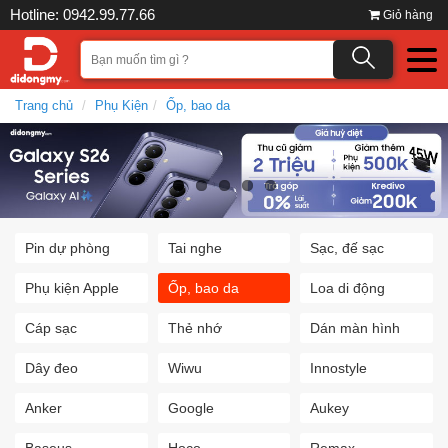
Hotline: 0942.99.77.66
Giỏ hàng
Trang chủ
Phụ Kiện
Ốp, bao da
Pin dự phòng
Tai nghe
Sạc, đế sạc
Phụ kiện Apple
Ốp, bao da
Loa di động
Cáp sạc
Thẻ nhớ
Dán màn hình
Dây đeo
Wiwu
Innostyle
Anker
Google
Aukey