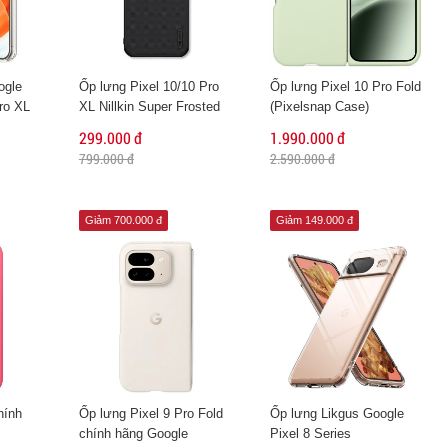
ogle
Ốp lưng Pixel 10/10 Pro
Ốp lưng Pixel 10 Pro Fold
Pro XL
XL Nillkin Super Frosted
(Pixelsnap Case)
Shield Pro
299.000 đ
1.990.000 đ
799.000 đ
2.590.000 đ
Giảm 700.000 đ
Giảm 149.000 đ
hính
Ốp lưng Pixel 9 Pro Fold
Ốp lưng Likgus Google
chính hãng Google
Pixel 8 Series