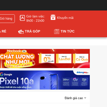
Giờ làm việc:
Khuyến mãi
Giỏ hàng
9h00 - 21h00
Á RẺ
TRẢ GÓP
TIN TỨC
Đánh giá cao