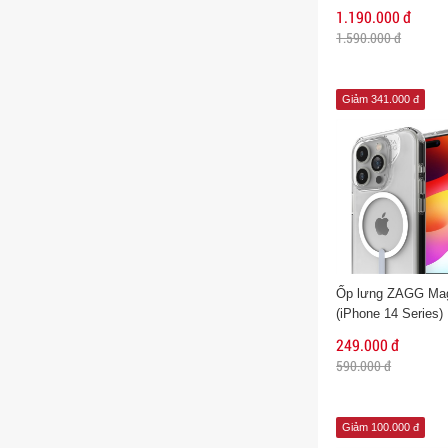
1.190.000 đ
1.590.000 đ
Giảm 341.000 đ
Ốp lưng ZAGG Ma
(iPhone 14 Series)
249.000 đ
590.000 đ
Giảm 100.000 đ