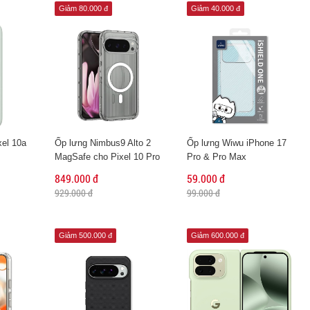
Giảm 80.000 đ
Giảm 40.000 đ
xel 10a
Ốp lưng Nimbus9 Alto 2
Ốp lưng Wiwu iPhone 17
MagSafe cho Pixel 10 Pro
Pro & Pro Max
XL
849.000 đ
59.000 đ
929.000 đ
99.000 đ
Giảm 500.000 đ
Giảm 600.000 đ