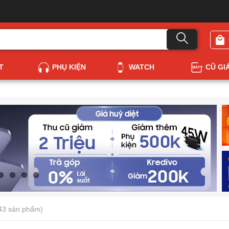
T
PHỤ KIỆN
WATCH
CŨ GI
43 sản phẩm)