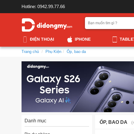
Hotline: 0942.99.77.66
ĐIỆN THOẠI
IPHONE
TABLE
Trang chủ
Phụ Kiện
Ốp, bao da
Danh mục
ỐP, BAO DA
(