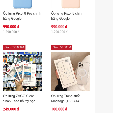
Ốp lưng Pixel 8 Pro chính
Ốp lưng Pixel 8 chính
hãng Google
hãng Google
990.000 đ
990.000 đ
1.290.000 đ
1.290.000 đ
Giảm 350.000 đ
Giảm 50.000 đ
Ốp lưng ZAGG Clear
Ốp lưng Trong suốt
Snap Case hỗ trợ sạc
Magsage (12-13-14
Magsafe cho iPhone 14
Series)
249.000 đ
100.000 đ
Pro Max