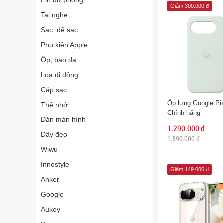
Pin dự phòng
Giảm 300.000 đ
Tai nghe
Sạc, đế sạc
Phụ kiện Apple
Ốp, bao da
Loa di động
Cáp sạc
Ốp lưng Google Pi
Thẻ nhớ
Chính hãng
Dán màn hình
1.290.000 đ
Dây đeo
1.590.000 đ
Wiwu
Innostyle
Giảm 149.000 đ
Anker
Google
Aukey