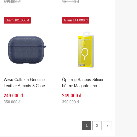
599.000 đ
150.000 đ
Giảm 101.000 đ
Giảm 141.000 đ
Wiwu Calfskin Genuine
Ốp lưng Baseus Silicon
Leather Airpods 3 Case
hỗ trợ Magsafe cho
iPhone 13 Series
249.000 đ
249.000 đ
350.000 đ
390.000 đ
1
2
›