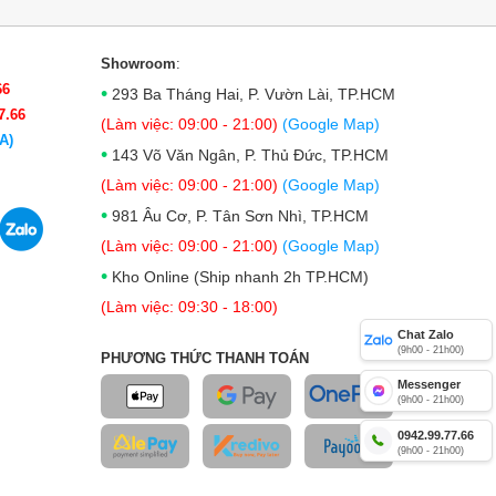
Showroom
:
66
•
293 Ba Tháng Hai, P. Vườn Lài, TP.HCM
7.66
(Làm việc: 09:00 - 21:00)
(Google Map)
A)
•
143 Võ Văn Ngân, P. Thủ Đức, TP.HCM
(Làm việc: 09:00 - 21:00)
(Google Map)
•
981 Âu Cơ, P. Tân Sơn Nhì, TP.HCM
(Làm việc: 09:00 - 21:00)
(Google Map)
•
Kho Online (Ship nhanh 2h TP.HCM)
(Làm việc: 09:30 - 18:00)
Chat Zalo
(9h00 - 21h00)
PHƯƠNG THỨC THANH TOÁN
Messenger
(9h00 - 21h00)
0942.99.77.66
(9h00 - 21h00)