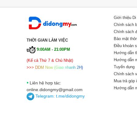
Giới thiệu D
Chính sách 
Chính sách đổ
Bảo mật thôn
THỜI GIAN LÀM VIỆC
Điều khoản 
9:00AM - 21:00PM
Hướng dẫn t
Hướng dẫn m
(Kể cả Thứ 7 & Chủ Nhật)
Tuyển dụng
>
>
>
D
D
M
N
o
w
(
G
i
a
o
n
h
a
n
h
2
H
)
Chính sách v
Mua trả góp 
•
Liên hệ hợp tác:
Hướng dẫn m
online.didongmy@gmail.com
Telegram:
t.me/didongmy