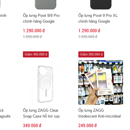
hính
Ốp lưng Pixel 9/9 Pro
Ốp lưng Pixel 9 Pro XL
chính hãng Google
chính hãng Google
1.290.000 đ
1.290.000 đ
1.590.000 đ
1.590.000 đ
Giảm 450.000 đ
Giảm 350.000 đ
ck
Ốp lưng ZAGG Clear
Ốp lưng ZAGG
agsafe
Snap Case hỗ trợ sạc
Irisdescent Anti-microbial
 Max
Magsafe cho iPhone 15
(iPhone 14 Series)
349.000 đ
249.000 đ
Pro Max