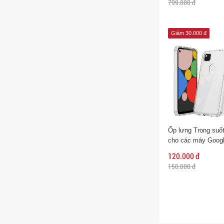
799.000 đ
Giảm 30.000 đ
Ốp lưng Trong suố
cho các máy Googl
120.000 đ
150.000 đ