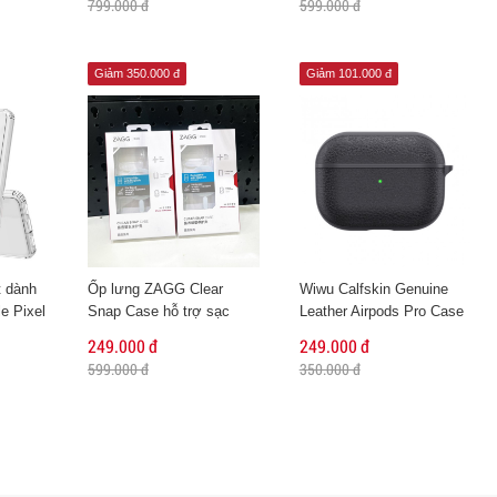
799.000 đ
599.000 đ
Giảm 350.000 đ
Giảm 101.000 đ
t dành
Ốp lưng ZAGG Clear
Wiwu Calfskin Genuine
e Pixel
Snap Case hỗ trợ sạc
Leather Airpods Pro Case
Magsafe cho iPhone 13
249.000 đ
249.000 đ
Pro Max
599.000 đ
350.000 đ