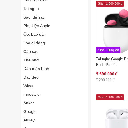
Pin dự phòng
Giảm 1.600.000 đ
Tai nghe
Sạc, đế sạc
Phụ kiện Apple
Ốp, bao da
Loa di động
New | Hàng Mỹ
Cáp sạc
Tai nghe Google Pi
Thẻ nhớ
Buds Pro 2
Dán màn hình
5.690.000 đ
Dây đeo
7.290.000 đ
Wiwu
Innostyle
Giảm 1.100.000 đ
Anker
Google
Aukey