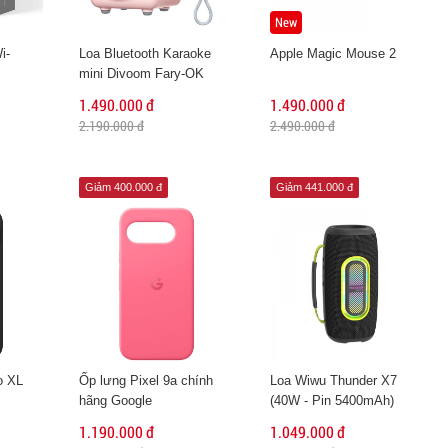
New
i-
Loa Bluetooth Karaoke
Apple Magic Mouse 2
mini Divoom Fary-OK
1.490.000 đ
1.490.000 đ
2.190.000 đ
2.490.000 đ
Giảm 400.000 đ
Giảm 441.000 đ
o XL
Ốp lưng Pixel 9a chính
Loa Wiwu Thunder X7
hãng Google
(40W - Pin 5400mAh)
1.190.000 đ
1.049.000 đ