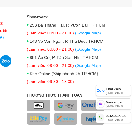
Showroom
:
66
•
293 Ba Tháng Hai, P. Vườn Lài, TP.HCM
7.66
(Làm việc: 09:00 - 21:00)
(Google Map)
A)
•
143 Võ Văn Ngân, P. Thủ Đức, TP.HCM
(Làm việc: 09:00 - 21:00)
(Google Map)
•
981 Âu Cơ, P. Tân Sơn Nhì, TP.HCM
(Làm việc: 09:00 - 21:00)
(Google Map)
•
Kho Online (Ship nhanh 2h TP.HCM)
(Làm việc: 09:30 - 18:00)
Chat Zalo
(9h00 - 21h00)
PHƯƠNG THỨC THANH TOÁN
Messenger
(9h00 - 21h00)
0942.99.77.66
(9h00 - 21h00)