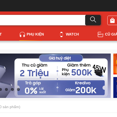
T
PHỤ KIỆN
WATCH
CŨ GI
0 sản phẩm)