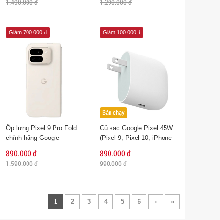
1.490.000 đ
1.290.000 đ
Giảm 700.000 đ
Giảm 100.000 đ
Bán chạy
Ốp lưng Pixel 9 Pro Fold
Củ sạc Google Pixel 45W
chính hãng Google
(Pixel 9, Pixel 10, iPhone
17)
890.000 đ
890.000 đ
1.590.000 đ
990.000 đ
1
2
3
4
5
6
›
»