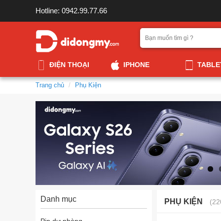
Hotline: 0942.99.77.66
ĐIỆN THOẠI
IPHONE
TABLE
Trang chủ
Phụ Kiện
Danh mục
PHỤ KIỆN
(22