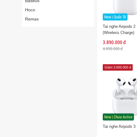
Baseus
Hoco
New | Quốc Tế
Remax
Tai nghe Airpods 2
(Wireless Charge)
3.890.000 đ
4.990.000 đ
Giảm 3.600.000 đ
New | Chưa Active
Tai nghe Airpods 3