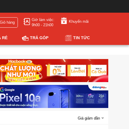
Giờ làm việc:
Khuyến mãi
Giỏ hàng
9h00 - 21h00
Á RẺ
TRẢ GÓP
TIN TỨC
Giá giảm dần