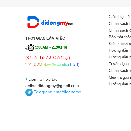
Giới thiệu D
Chính sách 
Chính sách đổ
Bảo mật thôn
THỜI GIAN LÀM VIỆC
Điều khoản 
9:00AM - 21:00PM
Hướng dẫn t
Hướng dẫn m
(Kể cả Thứ 7 & Chủ Nhật)
Tuyển dụng
>
>
>
D
D
M
N
o
w
(
G
i
a
o
n
h
a
n
h
2
H
)
Chính sách v
Mua trả góp 
•
Liên hệ hợp tác:
Hướng dẫn m
online.didongmy@gmail.com
Telegram:
t.me/didongmy