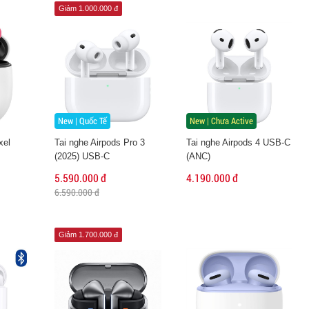
Giảm 1.000.000 đ
New | Quốc Tế
New | Chưa Active
xel
Tai nghe Airpods Pro 3
Tai nghe Airpods 4 USB-C
(2025) USB-C
(ANC)
5.590.000 đ
4.190.000 đ
6.590.000 đ
Giảm 1.700.000 đ