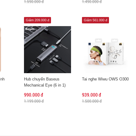
1.590.000 đ
1.490.000 đ
Giảm 209.000 đ
Giảm 561.000 đ
ính
Hub chuyển Baseus
Tai nghe Wiwu OWS O300
Mechanical Eye (6 in 1)
990.000 đ
939.000 đ
1.199.000 đ
1.500.000 đ