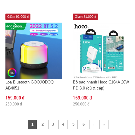
Giảm 91.000 đ
Giảm 81.000 đ
Loa Bluetooth GOOJODOQ
Bộ sạc nhanh Hoco C104A 20W
AB4051
PD 3.0 (củ & cáp)
159.000 đ
169.000 đ
250.000 đ
250.000 đ
1
2
3
4
5
6
›
»