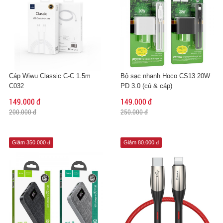
Cáp Wiwu Classic C-C 1.5m
Bộ sạc nhanh Hoco CS13 20W
C032
PD 3.0 (củ & cáp)
149.000 đ
149.000 đ
200.000 đ
250.000 đ
Giảm 350.000 đ
Giảm 80.000 đ