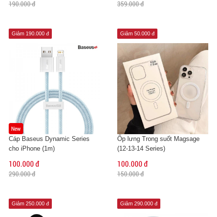
190.000 đ
359.000 đ
Giảm 190.000 đ
Giảm 50.000 đ
New
Cáp Baseus Dynamic Series
Ốp lưng Trong suốt Magsage
cho iPhone (1m)
(12-13-14 Series)
100.000 đ
100.000 đ
290.000 đ
150.000 đ
Giảm 250.000 đ
Giảm 290.000 đ