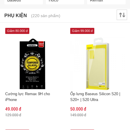
Baseus
Hoco
Remax
PHỤ KIỆN
(220 sản phẩm)
Giảm 80.000 đ
Giảm 99.000 đ
Cường lực Remax 9H cho
Ốp lưng Baseus Silicon S20 |
iPhone
S20+ | S20 Ultra
49.000 đ
50.000 đ
129.000 đ
149.000 đ