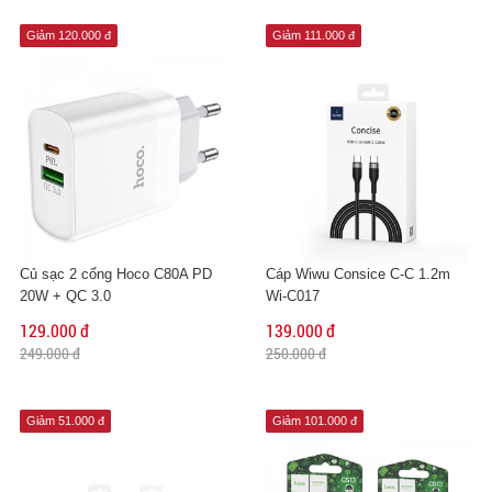
Giảm 120.000 đ
Giảm 111.000 đ
Củ sạc 2 cổng Hoco C80A PD
Cáp Wiwu Consice C-C 1.2m
20W + QC 3.0
Wi-C017
129.000 đ
139.000 đ
249.000 đ
250.000 đ
Giảm 51.000 đ
Giảm 101.000 đ