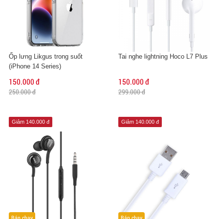
Ốp lưng Likgus trong suốt
Tai nghe lightning Hoco L7 Plus
(iPhone 14 Series)
150.000 đ
150.000 đ
250.000 đ
299.000 đ
Giảm 140.000 đ
Giảm 140.000 đ
Bán chạy
Bán chạy