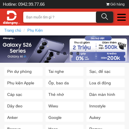
Hotline: 0942.99.77.66
Giỏ hàng
Trang chủ
Phụ Kiện
Pin dự phòng
Tai nghe
Sạc, đế sạc
Phụ kiện Apple
Ốp, bao da
Loa di động
Cáp sạc
Thẻ nhớ
Dán màn hình
Dây đeo
Wiwu
Innostyle
Anker
Google
Aukey