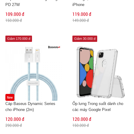
PD 27W
iPhone
109.000 đ
119.000 đ
150.000 đ
149.000 đ
Giảm 170.000 đ
Giảm 30.000 đ
New
Cáp Baseus Dynamic Series
Ốp lưng Trong suốt dành cho
cho iPhone (2m)
các máy Google Pixel
120.000 đ
120.000 đ
290.000 đ
150.000 đ