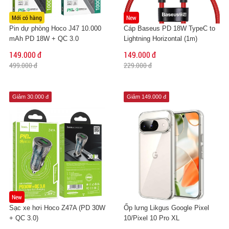
Mới có hàng
New
Pin dự phòng Hoco J47 10.000
Cáp Baseus PD 18W TypeC to
mAh PD 18W + QC 3.0
Lightning Horizontal (1m)
149.000 đ
149.000 đ
499.000 đ
229.000 đ
Giảm 30.000 đ
Giảm 149.000 đ
New
Sạc xe hơi Hoco Z47A (PD 30W
Ốp lưng Likgus Google Pixel
+ QC 3.0)
10/Pixel 10 Pro XL