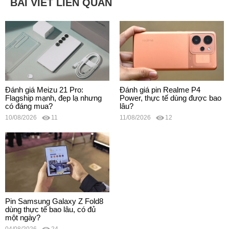
BÀI VIẾT LIÊN QUAN
Đánh giá Meizu 21 Pro:
Đánh giá pin Realme P4
Flagship mạnh, đẹp lạ nhưng
Power, thực tế dùng được bao
có đáng mua?
lâu?
10/08/2026
11
11/08/2026
12
Pin Samsung Galaxy Z Fold8
dùng thực tế bao lâu, có đủ
một ngày?
04/08/2026
24