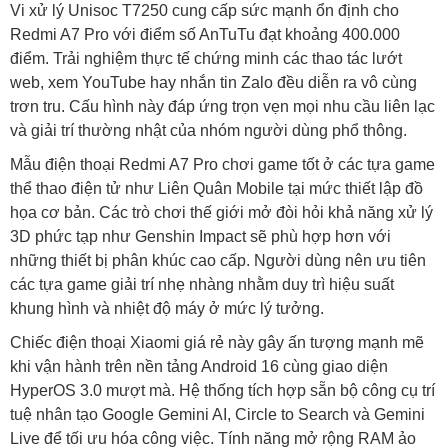
Vi xử lý Unisoc T7250 cung cấp sức mạnh ổn định cho
Redmi A7 Pro với điểm số AnTuTu đạt khoảng 400.000
điểm. Trải nghiệm thực tế chứng minh các thao tác lướt
web, xem YouTube hay nhắn tin Zalo đều diễn ra vô cùng
trơn tru. Cấu hình này đáp ứng trọn vẹn mọi nhu cầu liên lạc
và giải trí thường nhật của nhóm người dùng phổ thông.
Mẫu điện thoại Redmi A7 Pro chơi game tốt ở các tựa game
thể thao điện tử như Liên Quân Mobile tại mức thiết lập đồ
họa cơ bản. Các trò chơi thế giới mở đòi hỏi khả năng xử lý
3D phức tạp như Genshin Impact sẽ phù hợp hơn với
những thiết bị phân khúc cao cấp. Người dùng nên ưu tiên
các tựa game giải trí nhẹ nhàng nhằm duy trì hiệu suất
khung hình và nhiệt độ máy ở mức lý tưởng.
Chiếc điện thoại Xiaomi giá rẻ này gây ấn tượng mạnh mẽ
khi vận hành trên nền tảng Android 16 cùng giao diện
HyperOS 3.0 mượt mà. Hệ thống tích hợp sẵn bộ công cụ trí
tuệ nhân tạo Google Gemini AI, Circle to Search và Gemini
Live để tối ưu hóa công việc. Tính năng mở rộng RAM ảo