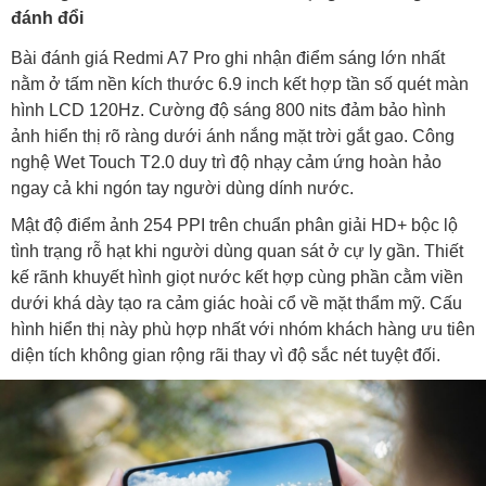
đánh đổi
Bài đánh giá Redmi A7 Pro ghi nhận điểm sáng lớn nhất
nằm ở tấm nền kích thước 6.9 inch kết hợp tần số quét màn
hình LCD 120Hz. Cường độ sáng 800 nits đảm bảo hình
ảnh hiển thị rõ ràng dưới ánh nắng mặt trời gắt gao. Công
nghệ Wet Touch T2.0 duy trì độ nhạy cảm ứng hoàn hảo
ngay cả khi ngón tay người dùng dính nước.
Mật độ điểm ảnh 254 PPI trên chuẩn phân giải HD+ bộc lộ
tình trạng rỗ hạt khi người dùng quan sát ở cự ly gần. Thiết
kế rãnh khuyết hình giọt nước kết hợp cùng phần cằm viền
dưới khá dày tạo ra cảm giác hoài cổ về mặt thẩm mỹ. Cấu
hình hiển thị này phù hợp nhất với nhóm khách hàng ưu tiên
diện tích không gian rộng rãi thay vì độ sắc nét tuyệt đối.