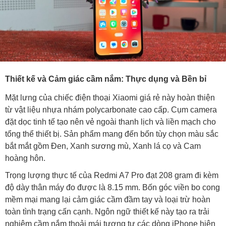
Thiết kế và Cảm giác cầm nắm: Thực dụng và Bền bỉ
Mặt lưng của chiếc điện thoại Xiaomi giá rẻ này hoàn thiện
từ vật liệu nhựa nhám polycarbonate cao cấp. Cụm camera
đặt dọc tinh tế tạo nên vẻ ngoài thanh lịch và liền mạch cho
tổng thể thiết bị. Sản phẩm mang đến bốn tùy chọn màu sắc
bắt mắt gồm Đen, Xanh sương mù, Xanh lá cọ và Cam
hoàng hôn.
Trọng lượng thực tế của Redmi A7 Pro đạt 208 gram đi kèm
độ dày thân máy đo được là 8.15 mm. Bốn góc viền bo cong
mềm mại mang lại cảm giác cầm đầm tay và loại trừ hoàn
toàn tình trạng cấn cạnh. Ngôn ngữ thiết kế này tạo ra trải
nghiệm cầm nắm thoải mái tương tự các dòng iPhone hiện