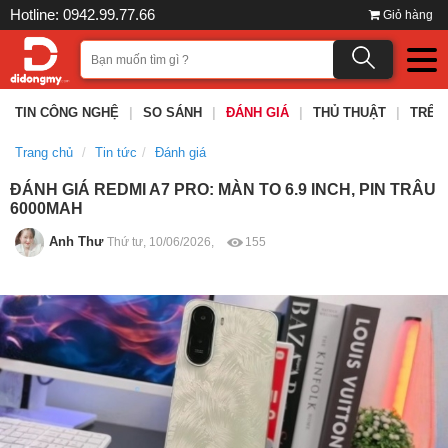
Hotline: 0942.99.77.66
Giỏ hàng
TIN CÔNG NGHỆ
|
SO SÁNH
|
ĐÁNH GIÁ
|
THỦ THUẬT
|
TRÊN
Trang chủ
Tin tức
Đánh giá
ĐÁNH GIÁ REDMI A7 PRO: MÀN TO 6.9 INCH, PIN TRÂU
6000MAH
Anh Thư
Thứ tư, 10/06/2026,
155