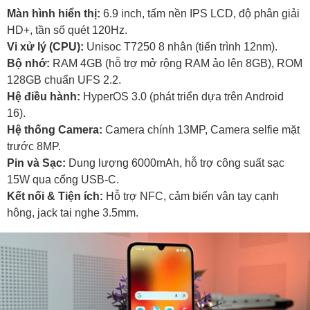
Màn hình hiển thị:
6.9 inch, tấm nền IPS LCD, độ phân giải
HD+, tần số quét 120Hz.
Vi xử lý (CPU):
Unisoc T7250 8 nhân (tiến trình 12nm).
Bộ nhớ:
RAM 4GB (hỗ trợ mở rộng RAM ảo lên 8GB), ROM
128GB chuẩn UFS 2.2.
Hệ điều hành:
HyperOS 3.0 (phát triển dựa trên Android
16).
Hệ thống Camera:
Camera chính 13MP, Camera selfie mặt
trước 8MP.
Pin và Sạc:
Dung lượng 6000mAh, hỗ trợ công suất sạc
15W qua cổng USB-C.
Kết nối & Tiện ích:
Hỗ trợ NFC, cảm biến vân tay cạnh
hông, jack tai nghe 3.5mm.