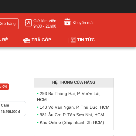
Giờ làm việc:
Khuyến mãi
Giỏ hàng
9h00 - 21h00
Á RẺ
TRẢ GÓP
TIN TỨC
HỆ THỐNG CỬA HÀNG
óp 0%
•
293 Ba Tháng Hai, P. Vườn Lài,
HCM
Cam
•
143 Võ Văn Ngân, P. Thủ Đức, HCM
16.490.000 đ
•
981 Âu Cơ, P. Tân Sơn Nhì, HCM
•
Kho Online (Ship nhanh 2h HCM)