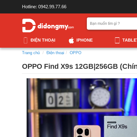
Hotline: 0942.99.77.66
ĐIỆN THOẠI
IPHONE
TABLE
Trang chủ
Điện thoại
OPPO
OPPO Find X9s 12GB|256GB (Chín