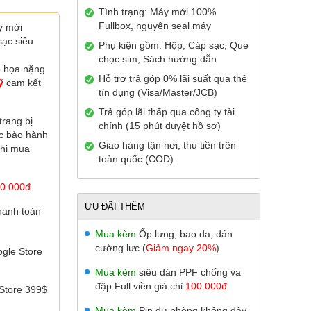
Tình trạng: Máy mới 100%
Fullbox, nguyên seal máy
y mới
sạc siêu
Phụ kiện gồm: Hộp, Cáp sạc, Que
chọc sim, Sách hướng dẫn
ồ họa nặng
Hỗ trợ trả góp 0% lãi suất qua thẻ
Mỹ
cam kết
tín dụng (Visa/Master/JCB)
Trả góp lãi thấp qua công ty tài
trang bị
chính (15 phút duyệt hồ sơ)
ợc
bảo hành
Giao hàng tận nơi, thu tiền trên
khi mua
toàn quốc (COD)
0.000đ
ƯU ĐÃI THÊM
hanh toán
Mua kèm
Ốp lưng, bao da, dán
cường lực (
Giảm ngay 20%
)
gle Store
Mua kèm
siêu dán PPF chống va
đập Full viền giá chỉ
100.000đ
Store 399$
Mua kèm
Pin dự phòng không dây