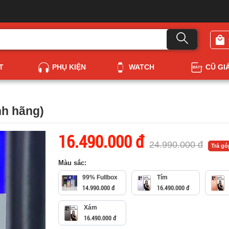
T
PHỤ KIỆN
WATCH
CŨ GI
h hãng)
16.490.000 đ
24.990.000 đ
Trả g
Màu sắc:
99% Fullbox
Tím
14.990.000 đ
16.490.000 đ
Xám
16.490.000 đ