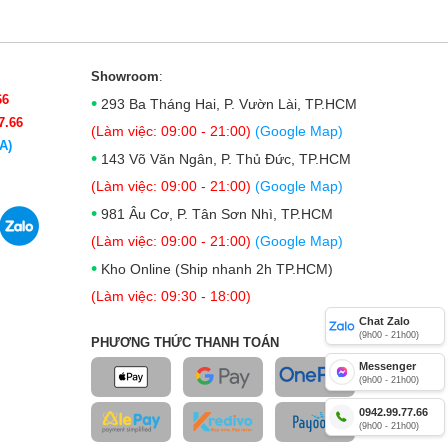
Showroom
:
66
•
293 Ba Tháng Hai, P. Vườn Lài, TP.HCM
7.66
(Làm việc: 09:00 - 21:00)
(Google Map)
A)
•
143 Võ Văn Ngân, P. Thủ Đức, TP.HCM
(Làm việc: 09:00 - 21:00)
(Google Map)
•
981 Âu Cơ, P. Tân Sơn Nhì, TP.HCM
(Làm việc: 09:00 - 21:00)
(Google Map)
•
Kho Online (Ship nhanh 2h TP.HCM)
(Làm việc: 09:30 - 18:00)
Chat Zalo
(9h00 - 21h00)
PHƯƠNG THỨC THANH TOÁN
Messenger
(9h00 - 21h00)
0942.99.77.66
(9h00 - 21h00)