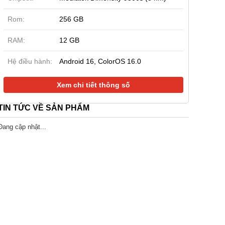
Rom:
256 GB
| Chính hãng
New | Công ty
Sắp hết hàng
ne 17e 256GB (New
OPPO Reno15 Pro 5G
Xiaomi 17 Pro
RAM:
12 GB
)
12GB|512GB (Chính hãng)
(Cũ 99%)
90.000 đ
16.290.000 đ
16.290.000 đ
Hệ điều hành:
Android 16, ColorOS 16.0
17.990.000
19.990.000
đ
đ
Xem chi tiết thông số
TIN TỨC VỀ SẢN PHẨM
Đang cập nhật...