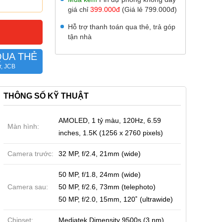
giá chỉ
399.000đ
(Giá lẻ 799.000đ)
Hỗ trợ thanh toán qua thẻ, trả góp
tận nhà
QUA THẺ
r, JCB
THÔNG SỐ KỸ THUẬT
AMOLED, 1 tỷ màu, 120Hz, 6.59
Màn hình:
inches, 1.5K (1256 x 2760 pixels)
Camera trước:
32 MP, f/2.4, 21mm (wide)
50 MP, f/1.8, 24mm (wide)
Camera sau:
50 MP, f/2.6, 73mm (telephoto)
50 MP, f/2.0, 15mm, 120˚ (ultrawide)
Chipset:
Mediatek Dimensity 9500s (3 nm)