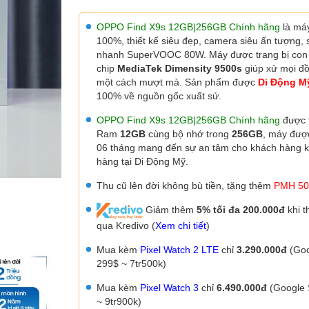
OPPO Find X9s 12GB|256GB Chính hãng
là má
100%, thiết kế siêu đẹp, camera siêu ấn tượng, 
nhanh SuperVOOC 80W.
Máy được trang bị con
chip
MediaTek Dimensity 9500s
giúp xử mọi đ
một cách mượt mà. Sản phẩm được
Di Động 
100% về nguồn gốc xuất sứ.
OPPO Find X9s 12GB|256GB Chính hãng
được 
Ram
12GB
cùng bộ nhớ trong
256GB
, máy đư
06 tháng mang đến sự an tâm cho khách hàng 
hàng tại Di Động Mỹ.
Thu cũ lên đời không bù tiền, tặng thêm
PMH 50
Giảm thêm
5% tối đa 200.000đ
khi t
qua Kredivo (
Xem chi tiết
)
Mua kèm
Pixel Watch 2 LTE
chỉ
3.290.000đ
(Goo
299$ ~ 7tr500k)
Mua kèm
Pixel Watch 3
chỉ
6.490.000đ
(Google 
~ 9tr900k)