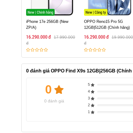
New | Công ty
Sắp hết hàng
B (New
OPPO Reno15 Pro 5G
Xiaomi 17 Pro 12GB|256GB
12GB|512GB (Chính hãng)
(Cũ 99%)
16.290.000 đ
16.290.000 đ
7.990.000
19.990.000
20.990.000
đ
đ
0
đánh giá OPPO Find X9s 12GB|256GB (Chính
5
0
Complete
4
Complete
3
Complete
0 đánh giá
2
Complete
1
Complete