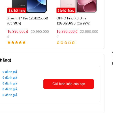
Sắp hết hàng
99% | Quốc Tế
New 
OPPO Find X8 Ultra
Google Pixel 9 Pro XL 512GB
iPho
12GB|256GB (Cũ 99%)
(Cũ 99%)
ZP/A
16.390.000 đ
16.390.000 đ
16.2
22.990.000
21.990.000
đ
đ
đ
 hãng)
0
đánh giá
0
đánh giá
0
đánh giá
Gửi bình luận của bạn
0
đánh giá
0
đánh giá