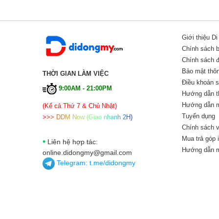
Giới thiệu D
Chính sách 
Chính sách đổ
Bảo mật thôn
THỜI GIAN LÀM VIỆC
Điều khoản 
9:00AM - 21:00PM
Hướng dẫn t
Hướng dẫn m
(Kể cả Thứ 7 & Chủ Nhật)
Tuyển dụng
>
>
>
D
D
M
N
o
w
(
G
i
a
o
n
h
a
n
h
2
H
)
Chính sách v
Mua trả góp 
•
Liên hệ hợp tác:
Hướng dẫn m
online.didongmy@gmail.com
Telegram:
t.me/didongmy