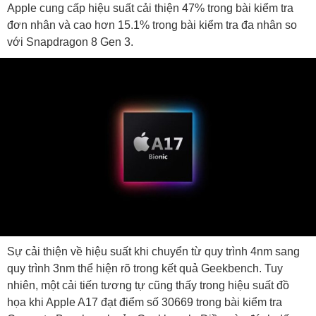
Apple cung cấp hiệu suất cải thiện 47% trong bài kiểm tra
đơn nhân và cao hơn 15.1% trong bài kiểm tra đa nhân so
với Snapdragon 8 Gen 3.
Sự cải thiện về hiệu suất khi chuyển từ quy trình 4nm sang
quy trình 3nm thể hiện rõ trong kết quả Geekbench. Tuy
nhiên, một cải tiến tương tự cũng thấy trong hiệu suất đồ
họa khi Apple A17 đạt điểm số 30669 trong bài kiểm tra