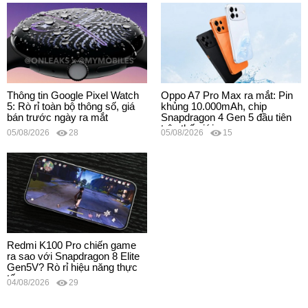
Thông tin Google Pixel Watch
Oppo A7 Pro Max ra mắt: Pin
5: Rò rỉ toàn bộ thông số, giá
khủng 10.000mAh, chip
bán trước ngày ra mắt
Snapdragon 4 Gen 5 đầu tiên
trên thế giới
05/08/2026
28
05/08/2026
15
Redmi K100 Pro chiến game
ra sao với Snapdragon 8 Elite
Gen5V? Rò rỉ hiệu năng thực
tế
04/08/2026
29