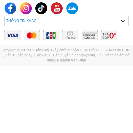
THÔNG TIN KHÁC
Copyright © 2019
Di Động Mỹ
. Giấy chứng nhận ĐKKD số 41J8029429 do UBND
Quận 10 cấp ngày 11/05/2020. Bản quyền didongmy.com, Chịu trách nhiệm nội
dung:
Nguyễn Văn Giàu