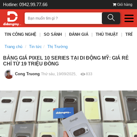
Hotline: 0942.99.77.66
Giỏ hàng
TIN CÔNG NGHỆ
|
SO SÁNH
|
ĐÁNH GIÁ
|
THỦ THUẬT
|
TRÊN
Trang chủ
Tin tức
Thị Trường
BẢNG GIÁ PIXEL 10 SERIES TẠI DI ĐỘNG MỸ: GIÁ RẺ
CHỈ TỪ 19 TRIỆU ĐỒNG
Cong Truong
Thứ sáu, 19/09/2025,
833