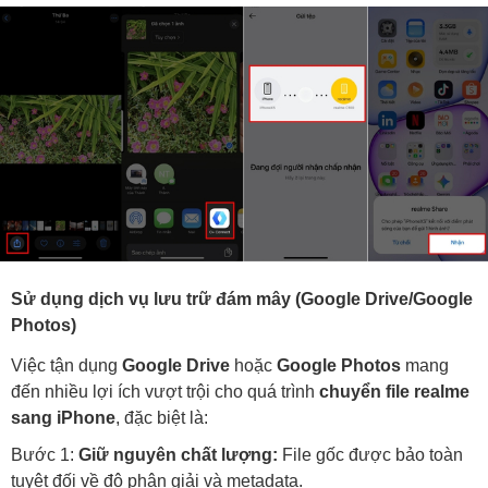
Sử dụng dịch vụ lưu trữ đám mây (Google Drive/Google
Photos)
Việc tận dụng
Google Drive
hoặc
Google Photos
mang
đến nhiều lợi ích vượt trội cho quá trình
chuyển file realme
sang iPhone
, đặc biệt là:
Bước 1:
Giữ nguyên chất lượng:
File gốc được bảo toàn
tuyệt đối về độ phân giải và metadata.