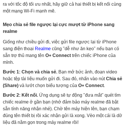
ra với tốc độ tối ưu nhất, hãy giữ cả hai thiết bị kết nối cùng
một mạng Wi-Fi mạnh mẽ.
Mẹo chia sẻ file ngược lại cực mượt từ iPhone sang
realme
Giống như chiều gửi đi, việc gửi file ngược lại từ iPhone
sang điện thoại
Realme
cũng "dễ như ăn kẹo" nếu bạn có
sẵn trợ thủ mang tên
O+ Connect
trên chiếc iPhone của
mình.
Bước 1: Chọn và chia sẻ.
Bạn mở bức ảnh, đoạn video
hoặc tệp tài liệu muốn gửi đi. Sau đó, nhấn vào nút
Chia sẻ
(Share)
và lướt chọn biểu tượng của
O+ Connect
.
Bước 2: Kết nối.
Ứng dụng sẽ tự động "đưa mắt" quét tìm
chiếc realme ở gần bạn (nhớ đảm bảo máy realme đã bật
sẵn tính năng nhận nhé). Chờ tên máy hiện lên, bạn chạm
đúng tên thiết bị rồi xác nhận gửi là xong. Vèo một cái là dữ
liệu đã nằm gọn trong máy realme rồi!