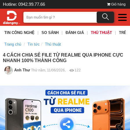
Hotline: 0942.99.77.66
Giỏ hàng
TIN CÔNG NGHỆ
|
SO SÁNH
|
ĐÁNH GIÁ
|
THỦ THUẬT
|
TRÊN
Trang chủ
Tin tức
Thủ thuật
4 CÁCH CHIA SẺ FILE TỪ REALME QUA IPHONE CỰC
NHANH 100% THÀNH CÔNG
Anh Thư
Thứ năm, 11/06/2026,
122