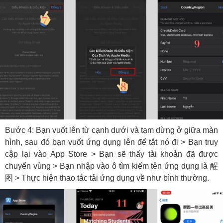
Bước 4: Bạn vuốt lên từ cạnh dưới và tạm dừng ở giữa màn
hình, sau đó bạn vuốt ứng dụng lên để tắt nó đi > Bạn truy
cập lại vào App Store > Bạn sẽ thấy tài khoản đã được
chuyển vùng > Bạn nhập vào ô tìm kiếm tên ứng dụng là 醒
图 > Thực hiện thao tác tải ứng dụng về như bình thường.