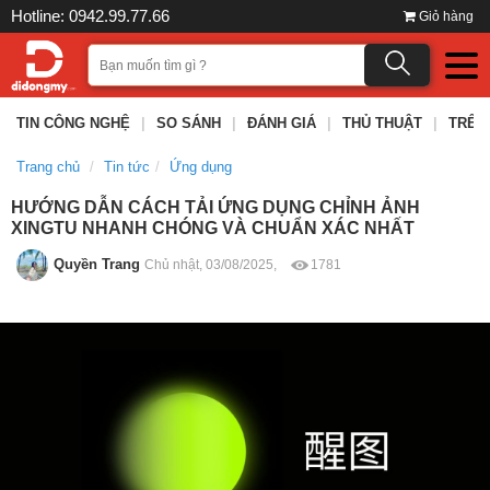
Hotline: 0942.99.77.66
Giỏ hàng
TIN CÔNG NGHỆ
|
SO SÁNH
|
ĐÁNH GIÁ
|
THỦ THUẬT
|
TRÊN
Trang chủ
Tin tức
Ứng dụng
HƯỚNG DẪN CÁCH TẢI ỨNG DỤNG CHỈNH ẢNH
XINGTU NHANH CHÓNG VÀ CHUẨN XÁC NHẤT
Quyền Trang
Chủ nhật, 03/08/2025,
1781