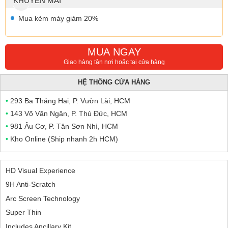
KHUYẾN MÃI
Mua kèm máy giảm 20%
MUA NGAY
Giao hàng tận nơi hoặc tại cửa hàng
HỆ THỐNG CỬA HÀNG
•
293 Ba Tháng Hai, P. Vườn Lài, HCM
•
143 Võ Văn Ngân, P. Thủ Đức, HCM
•
981 Âu Cơ, P. Tân Sơn Nhì, HCM
•
Kho Online (Ship nhanh 2h HCM)
HD Visual Experience
9H Anti-Scratch
Arc Screen Technology
Super Thin
Includes Ancillary Kit