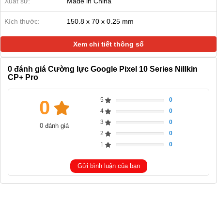
Xuất sứ:
Made in China
Kích thước:
150.8 x 70 x 0.25 mm
Xem chi tiết thông số
0
đánh giá Cường lực Google Pixel 10 Series Nillkin
CP+ Pro
5
0
0
Complete
4
0
Complete
3
0
0 đánh giá
Complete
2
0
Complete
1
0
Complete
Gửi bình luận của bạn