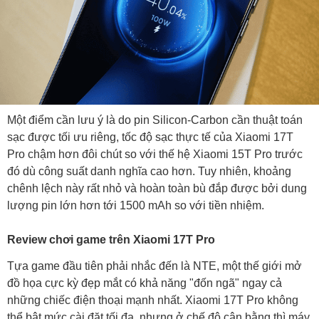
Một điểm cần lưu ý là do pin Silicon-Carbon cần thuật toán
sạc được tối ưu riêng, tốc độ sạc thực tế của Xiaomi 17T
Pro chậm hơn đôi chút so với thế hệ Xiaomi 15T Pro trước
đó dù công suất danh nghĩa cao hơn. Tuy nhiên, khoảng
chênh lệch này rất nhỏ và hoàn toàn bù đắp được bởi dung
lượng pin lớn hơn tới 1500 mAh so với tiền nhiệm.
Review chơi game trên Xiaomi 17T Pro
Tựa game đầu tiên phải nhắc đến là NTE, một thế giới mở
đồ họa cực kỳ đẹp mắt có khả năng "đốn ngã" ngay cả
những chiếc điện thoại mạnh nhất. Xiaomi 17T Pro không
thể bật mức cài đặt tối đa, nhưng ở chế độ cân bằng thì máy