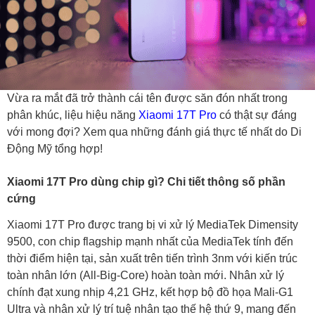
Vừa ra mắt đã trở thành cái tên được săn đón nhất trong
phân khúc, liệu hiệu năng
Xiaomi
17T Pro
có thật sự đáng
với mong đợi? Xem qua những đánh giá thực tế nhất do Di
Động Mỹ tổng hợp!
Xiaomi 17T Pro dùng chip gì? Chi tiết thông số phần
cứng
Xiaomi 17T Pro được trang bị vi xử lý MediaTek Dimensity
9500, con chip flagship mạnh nhất của MediaTek tính đến
thời điểm hiện tại, sản xuất trên tiến trình 3nm với kiến trúc
toàn nhân lớn (All-Big-Core) hoàn toàn mới. Nhân xử lý
chính đạt xung nhịp 4,21 GHz, kết hợp bộ đồ họa Mali-G1
Ultra và nhân xử lý trí tuệ nhân tạo thế hệ thứ 9, mang đến