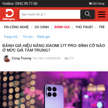
Hotline: 0942.99.77.66
Giỏ hàng
TIN CÔNG NGHỆ
|
SO SÁNH
|
ĐÁNH GIÁ
|
THỦ THUẬT
|
TRÊN
Trang chủ
Tin tức
Đánh giá
ĐÁNH GIÁ HIỆU NĂNG XIAOMI 17T PRO: ĐỈNH CỠ NÀO
Ở MỨC GIÁ TẦM TRUNG?
Cong Truong
Thứ năm, 04/06/2026,
174