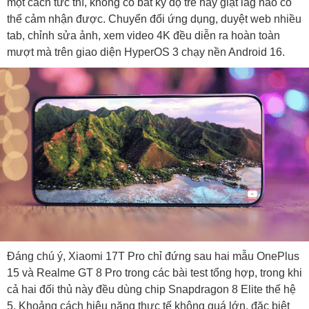
một cách tức thì, không có bất kỳ độ trễ hay giật lag nào có
thể cảm nhận được. Chuyển đổi ứng dụng, duyệt web nhiều
tab, chỉnh sửa ảnh, xem video 4K đều diễn ra hoàn toàn
mượt mà trên giao diện HyperOS 3 chạy nền Android 16.
Đáng chú ý, Xiaomi 17T Pro chỉ đứng sau hai mẫu OnePlus
15 và Realme GT 8 Pro trong các bài test tổng hợp, trong khi
cả hai đối thủ này đều dùng chip Snapdragon 8 Elite thế hệ
5. Khoảng cách hiệu năng thực tế không quá lớn, đặc biệt