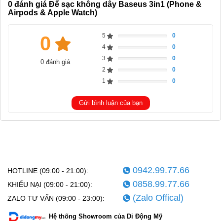
0
đánh giá Đế sạc không dây Baseus 3in1 (Phone &
Airpods & Apple Watch)
5
0
0
Complete
4
0
Complete
3
0
0 đánh giá
Complete
2
0
Complete
1
0
Complete
Gửi bình luận của bạn
0942.99.77.66
HOTLINE (09:00 - 21:00):
0858.99.77.66
KHIẾU NẠI (09:00 - 21:00):
(Zalo Offical)
ZALO TƯ VẤN (09:00 - 23:00):
Hệ thống Showroom của Di Động Mỹ