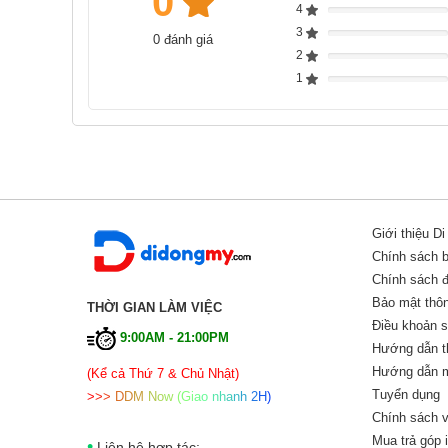
0
4
Complete
3
0 đánh giá
Complete
2
Complete
1
Complete
Giới thiệu D
Chính sách 
Chính sách đổ
Bảo mật thôn
THỜI GIAN LÀM VIỆC
Điều khoản 
9:00AM - 21:00PM
Hướng dẫn t
Hướng dẫn m
(Kể cả Thứ 7 & Chủ Nhật)
Tuyển dụng
>
>
>
D
D
M
N
o
w
(
G
i
a
o
n
h
a
n
h
2
H
)
Chính sách v
Mua trả góp 
•
Liên hệ hợp tác: