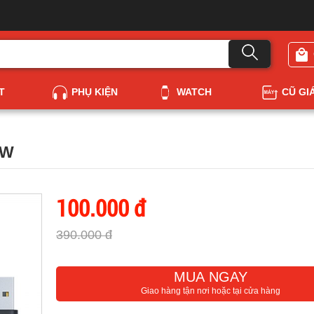
T
PHỤ KIỆN
WATCH
CŨ GI
5W
100.000 đ
390.000 đ
MUA NGAY
Giao hàng tận nơi hoặc tại cửa hàng