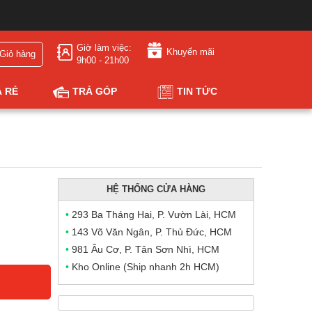
Giờ làm việc:
Khuyến mãi
Giỏ hàng
9h00 - 21h00
Á RẺ
TRẢ GÓP
TIN TỨC
HỆ THỐNG CỬA HÀNG
•
293 Ba Tháng Hai, P. Vườn Lài, HCM
•
143 Võ Văn Ngân, P. Thủ Đức, HCM
•
981 Âu Cơ, P. Tân Sơn Nhì, HCM
•
Kho Online (Ship nhanh 2h HCM)