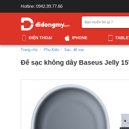
Hotline: 0942.99.77.66
ĐIỆN THOẠI
IPHONE
TABLE
Trang chủ
Phụ Kiện
Sạc, đế sạc
Đế sạc không dây Baseus Jelly 1