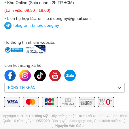
•
Kho Online (Ship nhanh 2h TP.HCM)
(Làm việc: 09:30 - 18:00)
•
Liên hệ hợp tác: online.didongmy@gmail.com
Telegram:
t.me/didongmy
Hệ thống tín nhiệm website:
Liên kết mạng xã hội:
THÔNG TIN KHÁC
Copyright © 2019
Di Động Mỹ
. Giấy chứng nhận ĐKKD số 41J8029429 do UBND
Quận 10 cấp ngày 11/05/2020. Bản quyền didongmy.com, Chịu trách nhiệm nội
dung:
Nguyễn Văn Giàu