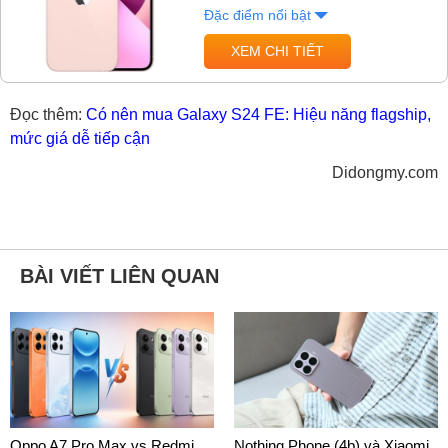
Đặc điểm nổi bật
XEM CHI TIẾT
Đọc thêm:
Có nên mua Galaxy S24 FE: Hiệu năng flagship,
mức giá dễ tiếp cận
Didongmy.com
BÀI VIẾT LIÊN QUAN
Oppo A7 Pro Max vs Redmi
Nothing Phone (4b) và Xiaomi