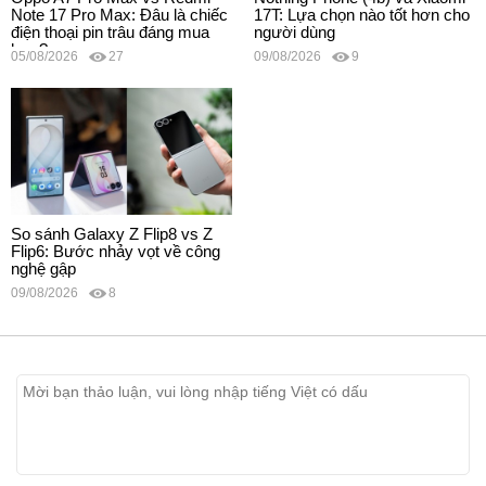
Note 17 Pro Max: Đâu là chiếc
17T: Lựa chọn nào tốt hơn cho
điện thoại pin trâu đáng mua
người dùng
hơn?
05/08/2026
27
09/08/2026
9
So sánh Galaxy Z Flip8 vs Z
Flip6: Bước nhảy vọt về công
nghệ gập
09/08/2026
8