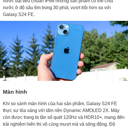
nước đạt tiêu chuẩn IP68 nhưng sản phẩm có thể chịu
nước ở độ sâu 6m trong 30 phút, vượt trội hơn so với
Galaxy S24 FE.
Màn hình
Khi so sánh màn hình của hai sản phẩm, Galaxy S24 FE
thực sự tỏa sáng với tấm nền Dynamic AMOLED 2X. Máy
còn được trang bị tần số quét 120Hz và HDR10+, mang đến
trải nghiệm hiển thị vô cùng mượt mà và sống động. Độ