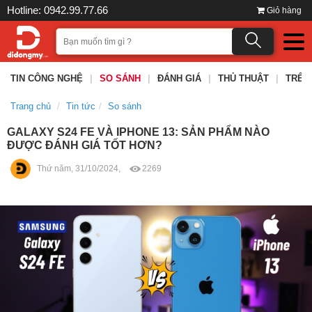
Hotline: 0942.99.77.66
Giỏ hàng
TIN CÔNG NGHỆ
|
SO SÁNH
|
ĐÁNH GIÁ
|
THỦ THUẬT
|
TRÊN
Trang chủ
Tin tức
So sánh
GALAXY S24 FE VÀ IPHONE 13: SẢN PHẨM NÀO
ĐƯỢC ĐÁNH GIÁ TỐT HƠN?
Thứ năm, 31/10/2024,
2269