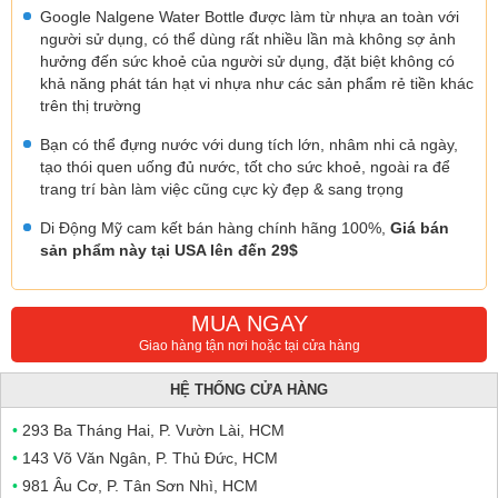
Google Nalgene Water Bottle được làm từ nhựa an toàn với
người sử dụng, có thể dùng rất nhiều lần mà không sợ ảnh
hưởng đến sức khoẻ của người sử dụng, đặt biệt không có
khả năng phát tán hạt vi nhựa như các sản phẩm rẻ tiền khác
trên thị trường
Bạn có thể đựng nước với dung tích lớn, nhâm nhi cả ngày,
tạo thói quen uống đủ nước, tốt cho sức khoẻ, ngoài ra để
trang trí bàn làm việc cũng cực kỳ đẹp & sang trọng
Di Động Mỹ cam kết bán hàng chính hãng 100%,
Giá bán
sản phẩm này tại USA lên đến 29$
MUA NGAY
Giao hàng tận nơi hoặc tại cửa hàng
HỆ THỐNG CỬA HÀNG
•
293 Ba Tháng Hai, P. Vườn Lài, HCM
•
143 Võ Văn Ngân, P. Thủ Đức, HCM
•
981 Âu Cơ, P. Tân Sơn Nhì, HCM