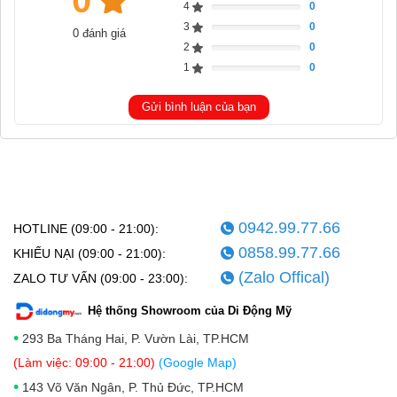
0
4
0
Complete
3
0
0 đánh giá
Complete
2
0
Complete
1
0
Complete
Gửi bình luận của bạn
0942.99.77.66
HOTLINE (09:00 - 21:00):
0858.99.77.66
KHIẾU NẠI (09:00 - 21:00):
(Zalo Offical)
ZALO TƯ VẤN (09:00 - 23:00):
Hệ thống Showroom của Di Động Mỹ
•
293 Ba Tháng Hai, P. Vườn Lài, TP.HCM
(Làm việc: 09:00 - 21:00)
(Google Map)
•
143 Võ Văn Ngân, P. Thủ Đức, TP.HCM