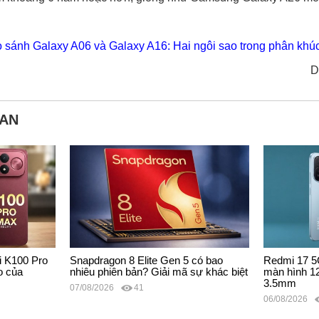
 sánh Galaxy A06 và Galaxy A16: Hai ngôi sao trong phân khúc
D
UAN
 K100 Pro
Snapdragon 8 Elite Gen 5 có bao
Redmi 17 5
o của
nhiêu phiên bản? Giải mã sự khác biệt
màn hình 12
3.5mm
07/08/2026
41
06/08/2026