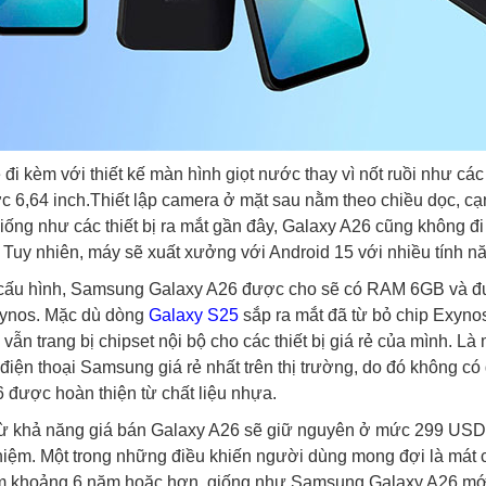
̃ đi kèm với thiết kế màn hình giọt nước thay vì nốt ruồi như ca
ớc 6,64 inch.Thiết lập camera ở mặt sau nằm theo chiều dọc, ca
 Giống như các thiết bị ra mắt gần đây, Galaxy A26 cũng không đi 
y nhiên, máy sẽ xuất xưởng với Android 15 với nhiều tính nă
 cấu hình, Samsung Galaxy A26 được cho sẽ có RAM 6GB và đươ
xynos. Mặc dù dòng
Galaxy S25
sắp ra mắt đã từ bỏ chip Exyn
 vẫn trang bị chipset nội bộ cho các thiết bị giá rẻ của mình. Là
iện thoại Samsung giá rẻ nhất trên thị trường, do đó không có 
được hoàn thiện từ chất liệu nhựa.
rừ khả năng giá bán Galaxy A26 sẽ giữ nguyên ở mức 299 USD 
nhiệm. Một trong những điều khiến người dùng mong đợi là mát co
̀m khoảng 6 năm hoặc hơn, giống như Samsung Galaxy A26 mới