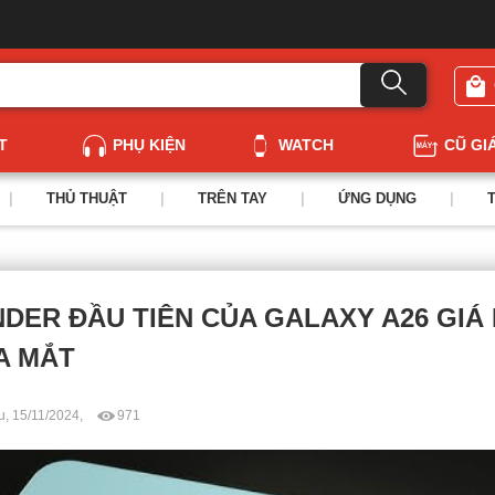
T
PHỤ KIỆN
WATCH
CŨ GI
|
THỦ THUẬT
|
TRÊN TAY
|
ỨNG DỤNG
|
DER ĐẦU TIÊN CỦA GALAXY A26 GIÁ RE
A MẮT
u, 15/11/2024,
971