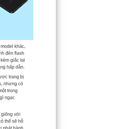
́c model khác,
̣nh đèn flash
kèm giắc tai
ng hấp dẫn.
̣c trang bị
os, nhưng có
 một trong
gì ngạc
giống với
́ thể sẽ hỗ
 phát hành