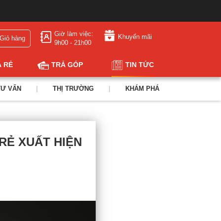
Giờ làm việc:
Khuyến mãi
Giỏ hàng
9h00 - 21h00
Á RẺ
TRẢ GÓP
TIN TỨC
TƯ VẤN
|
THỊ TRƯỜNG
|
KHÁM PHÁ
̉ XUẤT HIỆN