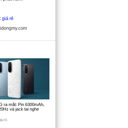
 giá rẻ
idongmy.com
G ra mắt: Pin 6300mAh,
0Hz và jack tai nghe
86