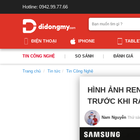
Hotline: 0942.99.77.66
ĐIỆN THOẠI
IPHONE
TABLE
TIN CÔNG NGHỆ
|
SO SÁNH
|
ĐÁNH GIÁ
Trang chủ
Tin tức
Tin Công Nghệ
HÌNH ẢNH REN
TRƯỚC KHI R
Nam Nguyễn
Thứ sá