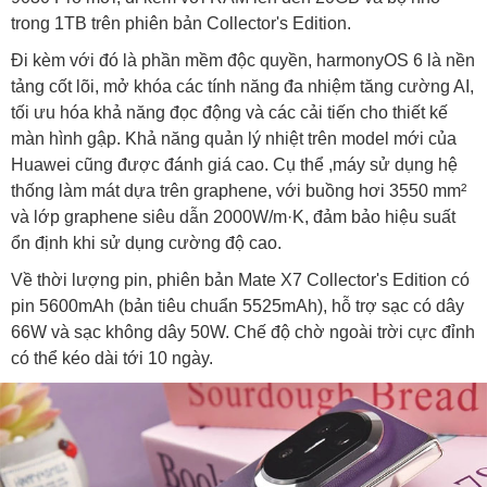
trong 1TB trên phiên bản Collector's Edition.
Đi kèm với đó là phần mềm độc quyền, harmonyOS 6 là nền
tảng cốt lõi, mở khóa các tính năng đa nhiệm tăng cường AI,
tối ưu hóa khả năng đọc động và các cải tiến cho thiết kế
màn hình gập. Khả năng quản lý nhiệt trên model mới của
Huawei cũng được đánh giá cao. Cụ thể ,máy sử dụng hệ
thống làm mát dựa trên graphene, với buồng hơi 3550 mm²
và lớp graphene siêu dẫn 2000W/m·K, đảm bảo hiệu suất
ổn định khi sử dụng cường độ cao.
Về thời lượng pin, phiên bản Mate X7 Collector's Edition có
pin 5600mAh (bản tiêu chuẩn 5525mAh), hỗ trợ sạc có dây
66W và sạc không dây 50W. Chế độ chờ ngoài trời cực đỉnh
có thể kéo dài tới 10 ngày.