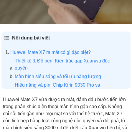
Nội dung bài viết
Huawei Mate X7 ra mắt có gì đặc biệt?
Thiết kế & Độ bền: Kiến trúc gập Xuanwu độc
quyền
Màn hình siêu sáng và tối ưu năng lượng
Hiệu năng và pin: Chip Kirin 9030 Pro và
HarmonyOS 6
Huawei Mate X7 vừa được ra mắt, đánh dấu bước tiến lớn
Khả năng kết nối: Đột phá với tính năng gọi vệ tinh
trong phân khúc điện thoại màn hình gập cao cấp. Không
Camera: Hệ thống hình ảnh Red Maple Imaging
chỉ cải tiến gần như mọi mặt so với thế hệ trước, Mate X7
thế hệ 2
còn tích hợp hàng loạt công nghệ độc quyền và đột phá, từ
Huawei Mate X7 giá bao nhiêu?
màn hình siêu sáng 3000 nit đến kết cấu Xuanwu bền bỉ, và