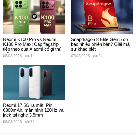
Redmi K100 Pro vs Redmi
Snapdragon 8 Elite Gen 5 có
K100 Pro Max: Cặp flagship
bao nhiêu phiên bản? Giải mã
tiếp theo của Xiaomi có gì thú
sự khác biệt
vị?
08/08/2026
11
07/08/2026
24
Redmi 17 5G ra mắt: Pin
6300mAh, màn hình 120Hz và
jack tai nghe 3.5mm
06/08/2026
76