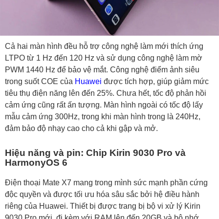
Cả hai màn hình đều hỗ trợ công nghệ làm mới thích ứng
LTPO từ 1 Hz đến 120 Hz và sử dụng công nghệ làm mờ
PWM 1440 Hz để bảo vệ mắt. Công nghệ điểm ảnh siêu
trong suốt COE của
Huawei
được tích hợp, giúp giảm mức
tiêu thụ điện năng lên đến 25%. Chưa hết, tốc độ phản hồi
cảm ứng cũng rất ấn tượng. Màn hình ngoài có tốc độ lấy
mẫu cảm ứng 300Hz, trong khi màn hình trong là 240Hz,
đảm bảo độ nhạy cao cho cả khi gập và mở.
Hiệu năng và pin: Chip Kirin 9030 Pro và
HarmonyOS 6
Điện thoại Mate X7 mang trong mình sức mạnh phần cứng
độc quyền và được tối ưu hóa sâu sắc bởi hệ điều hành
riêng của Huawei. Thiết bị được trang bị bộ vi xử lý Kirin
9030 Pro mới, đi kèm với RAM lên đến 20GB và bộ nhớ