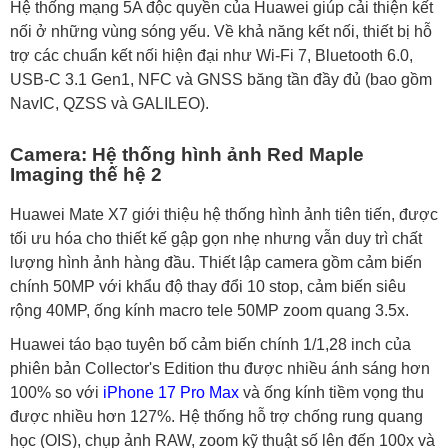
Hệ thống mạng 5A độc quyền của Huawei giúp cải thiện kết
nối ở những vùng sóng yếu. Về khả năng kết nối, thiết bị hỗ
trợ các chuẩn kết nối hiện đại như Wi-Fi 7, Bluetooth 6.0,
USB-C 3.1 Gen1, NFC và GNSS băng tần đầy đủ (bao gồm
NavIC, QZSS và GALILEO).
Camera: Hệ thống hình ảnh Red Maple
Imaging thế hệ 2
Huawei Mate X7 giới thiệu hệ thống hình ảnh tiên tiến, được
tối ưu hóa cho thiết kế gập gọn nhẹ nhưng vẫn duy trì chất
lượng hình ảnh hàng đầu. Thiết lập camera gồm cảm biến
chính 50MP với khẩu độ thay đổi 10 stop, cảm biến siêu
rộng 40MP, ống kính macro tele 50MP zoom quang 3.5x.
Huawei táo bạo tuyên bố cảm biến chính 1/1,28 inch của
phiên bản Collector's Edition thu được nhiều ánh sáng hơn
100% so với
iPhone 17 Pro Max
và ống kính tiềm vọng thu
được nhiều hơn 127%. Hệ thống hỗ trợ chống rung quang
học (OIS), chụp ảnh RAW, zoom kỹ thuật số lên đến 100x và