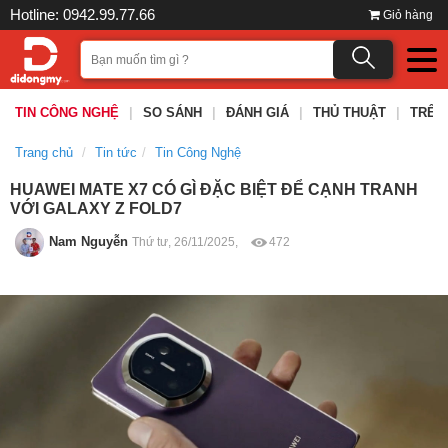
Hotline: 0942.99.77.66
Giỏ hàng
TIN CÔNG NGHỆ
|
SO SÁNH
|
ĐÁNH GIÁ
|
THỦ THUẬT
|
TRÊN
Trang chủ
Tin tức
Tin Công Nghệ
HUAWEI MATE X7 CÓ GÌ ĐẶC BIỆT ĐỂ CẠNH TRANH
VỚI GALAXY Z FOLD7
Nam Nguyễn
Thứ tư, 26/11/2025,
472