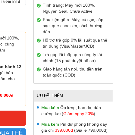
18.290.000 đ
Tình trạng: Máy mới 100%,
Nguyên Seal, Chưa Active
Phụ kiện gồm: Máy, củ sạc, cáp
sạc, que chọc sim, sách hướng
dẫn
mới 100%,
Hỗ trợ trả góp 0% lãi suất qua thẻ
ắc, cùng
tín dụng (Visa/Master/JCB)
năm
Trả góp lãi thấp qua công ty tài
chính (15 phút duyệt hồ sơ)
ảo hành 12
Giao hàng tận nơi, thu tiền trên
gói bảo
toàn quốc (COD)
 tâm cho
0,000đ
ƯU ĐÃI THÊM
Mua kèm
Ốp lưng, bao da, dán
cường lực (
Giảm ngay 20%
)
Mua kèm
Pin dự phòng không dây
giá chỉ
399.000đ
(Giá lẻ 799.000đ)
QUA THẺ