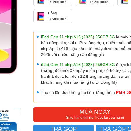
18.290.000 đ
18.290.000 đ
Hồng
18.290.000 đ
iPad Gen 11 chip A16 (2025) 256GB 5G
là máy 
bản dùng sim, với thiết vuông đẹp, nhiều màu s
chip Apple A16 hiệu năng tốt máy được ra mắt 
2025 với nhiều nâng cấp đáng giá.
iPad Gen 11 chip A16 (2025) 256GB 5G
được
b
tháng
, đổi mới 07 ngày miễn phí, có hỗ trợ các 
hành 1 đổi 1 lên đến 12 tháng, mang đến sự an
khách hàng khi mua hàng tại Di Động Mỹ
Thu cũ lên đời không bù tiền, tặng thêm
PMH 50
MUA NGAY
Giao hàng tận nơi hoặc tại cửa hàng
TRẢ GÓP
TRẢ GÓP 