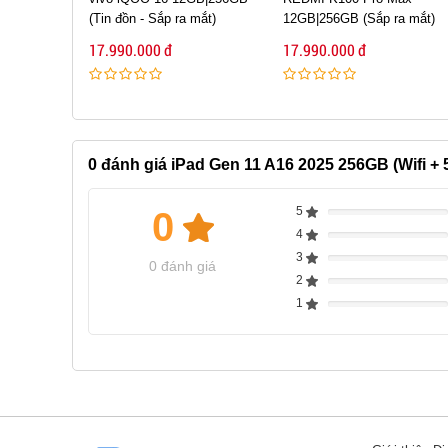
(Tin đồn - Sắp ra mắt)
12GB|256GB (Sắp ra mắt)
17.990.000 đ
17.990.000 đ
0
đánh giá iPad Gen 11 A16 2025 256GB (Wifi + 
5
0
Complete
4
Complete
3
Complete
0 đánh giá
2
Complete
1
Complete