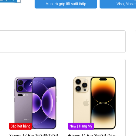
Mua trả góp lãi suất thấp
Visa, Maste
Sắp hết hàng
New | Hàng Mỹ
Tin 
Xiaomi 17 Pro 16GB|512GB
iPhone 14 Pro 256GB (New
OneP