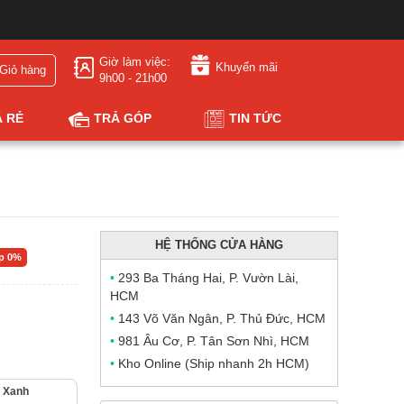
Giờ làm việc:
Khuyến mãi
Giỏ hàng
9h00 - 21h00
Á RẺ
TRẢ GÓP
TIN TỨC
HỆ THỐNG CỬA HÀNG
óp 0%
•
293 Ba Tháng Hai, P. Vườn Lài,
HCM
•
143 Võ Văn Ngân, P. Thủ Đức, HCM
•
981 Âu Cơ, P. Tân Sơn Nhì, HCM
•
Kho Online (Ship nhanh 2h HCM)
Xanh