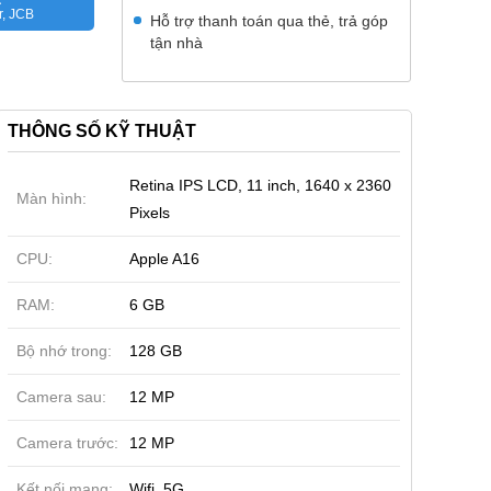
r, JCB
Hỗ trợ thanh toán qua thẻ, trả góp
tận nhà
THÔNG SỐ KỸ THUẬT
Retina IPS LCD, 11 inch, 1640 x 2360
Màn hình:
Pixels
CPU:
Apple A16
RAM:
6 GB
Bộ nhớ trong:
128 GB
Camera sau:
12 MP
Camera trước:
12 MP
đồn
Tin đồn
Sắp ra mắt
Kết nối mạng:
Wifi, 5G
lus 16 12GB|256GB (Tin
vivo iQOO 16 12GB|256GB
REDMI K100 P