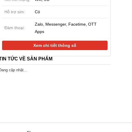
- Sắp ra mắt)
(Tin đồn - Sắp ra mắt)
12GB|256GB (S
Hỗ trợ sim:
Có
90.000 đ
17.990.000 đ
17.990.000 đ
Zalo, Messenger, Facetime, OTT
Đàm thoại:
Apps
Xem chi tiết thông số
TIN TỨC VỀ SẢN PHẨM
Đang cập nhật...