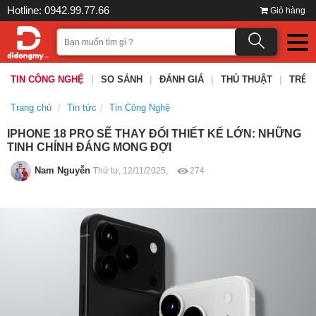
Hotline: 0942.99.77.66
Giỏ hàng
TIN CÔNG NGHỆ
|
SO SÁNH
|
ĐÁNH GIÁ
|
THỦ THUẬT
|
TRÊN
Trang chủ
Tin tức
Tin Công Nghệ
IPHONE 18 PRO SẼ THAY ĐỔI THIẾT KẾ LỚN: NHỮNG
TINH CHỈNH ĐÁNG MONG ĐỢI
Nam Nguyễn
Thứ tư, 12/11/2025,
274