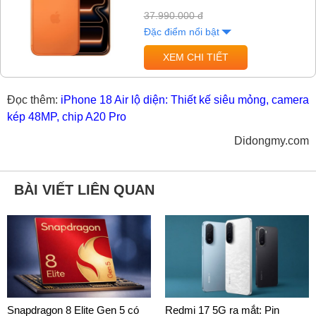
37.990.000 đ
Đặc điểm nổi bật
XEM CHI TIẾT
Đọc thêm:
iPhone 18 Air lộ diện: Thiết kế siêu mỏng, camera
kép 48MP, chip A20 Pro
Didongmy.com
BÀI VIẾT LIÊN QUAN
Snapdragon 8 Elite Gen 5 có
Redmi 17 5G ra mắt: Pin