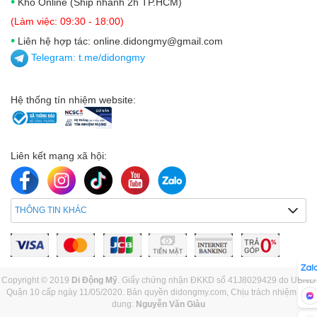
•
Kho Online (Ship nhanh 2h TP.HCM)
(Làm việc: 09:30 - 18:00)
•
Liên hệ hợp tác: online.didongmy@gmail.com
Telegram:
t.me/didongmy
Hệ thống tín nhiệm website:
Liên kết mạng xã hội:
THÔNG TIN KHÁC
Copyright © 2019
Di Động Mỹ
. Giấy chứng nhận ĐKKD số 41J8029429 do UBND
Quận 10 cấp ngày 11/05/2020. Bản quyền didongmy.com, Chịu trách nhiệm nội
dung:
Nguyễn Văn Giàu