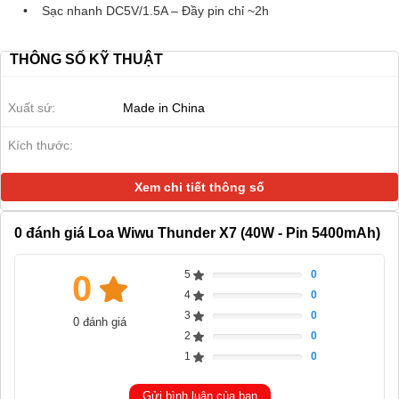
• Sạc nhanh DC5V/1.5A – Đầy pin chỉ ~2h
THÔNG SỐ KỸ THUẬT
Xuất sứ:
Made in China
Kích thước:
Xem chi tiết thông số
0
đánh giá Loa Wiwu Thunder X7 (40W - Pin 5400mAh)
5
0
0
Complete
4
0
Complete
3
0
0 đánh giá
Complete
2
0
Complete
1
0
Complete
Gửi bình luận của bạn