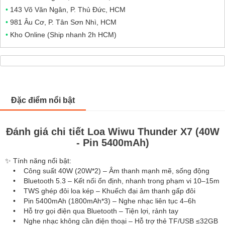
•
143 Võ Văn Ngân, P. Thủ Đức, HCM
•
981 Âu Cơ, P. Tân Sơn Nhì, HCM
•
Kho Online (Ship nhanh 2h HCM)
Đặc điểm nổi bật
Đánh giá chi tiết Loa Wiwu Thunder X7 (40W
- Pin 5400mAh)
✨ Tính năng nổi bật:
• Công suất 40W (20W*2) – Âm thanh mạnh mẽ, sống động
• Bluetooth 5.3 – Kết nối ổn định, nhanh trong phạm vi 10–15m
• TWS ghép đôi loa kép – Khuếch đại âm thanh gấp đôi
• Pin 5400mAh (1800mAh*3) – Nghe nhạc liên tục 4–6h
• Hỗ trợ gọi điện qua Bluetooth – Tiện lợi, rảnh tay
• Nghe nhạc không cần điện thoại – Hỗ trợ thẻ TF/USB ≤32GB