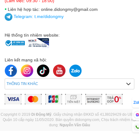
(Làm việc: 09:30 - 18:00)
•
Liên hệ hợp tác: online.didongmy@gmail.com
Telegram:
t.me/didongmy
Hệ thống tín nhiệm website:
Liên kết mạng xã hội:
THÔNG TIN KHÁC
Copyright © 2019
Di Động Mỹ
. Giấy chứng nhận ĐKKD số 41J8029429 do UBND
Quận 10 cấp ngày 11/05/2020. Bản quyền didongmy.com, Chịu trách nhiệm nội
dung:
Nguyễn Văn Giàu