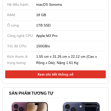
Hệ điều hành:
macOS Sonoma
RAM:
18 GB
Ổ cứng:
1TB SSD
Công nghệ CPU:
Apple M3 Pro
Tốc độ CPU:
150GB/s
Kích thước &
1,55 cm x 31,26 cm x 22,12 cm (Cao x
trọng lượng:
Rộng x Dài), Nặng 1.61 Kg
Xem chi tiết thông số
SẢN PHẨM TƯƠNG TỰ