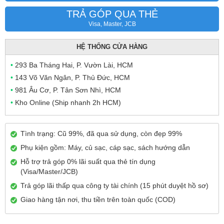
TRẢ GÓP QUA THẺ
Visa, Master, JCB
HỆ THỐNG CỬA HÀNG
•
293 Ba Tháng Hai, P. Vườn Lài, HCM
•
143 Võ Văn Ngân, P. Thủ Đức, HCM
•
981 Âu Cơ, P. Tân Sơn Nhì, HCM
•
Kho Online (Ship nhanh 2h HCM)
Tình trạng: Cũ 99%, đã qua sử dụng, còn đẹp 99%
Phụ kiện gồm: Máy, củ sạc, cáp sạc, sách hướng dẫn
Hỗ trợ trả góp 0% lãi suất qua thẻ tín dụng
(Visa/Master/JCB)
Trả góp lãi thấp qua công ty tài chính (15 phút duyệt hồ sơ)
Giao hàng tận nơi, thu tiền trên toàn quốc (COD)