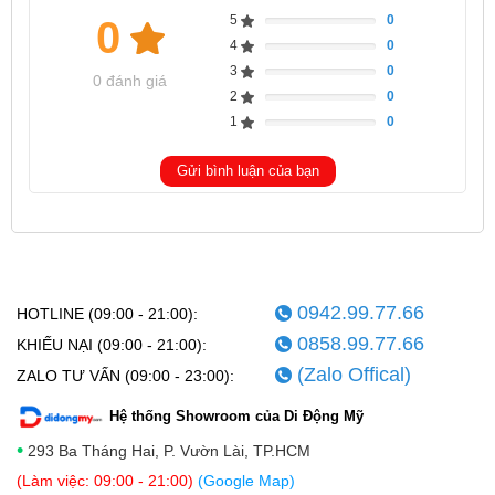
5
0
0
Complete
4
0
Complete
3
0
Complete
0 đánh giá
2
0
Complete
1
0
Complete
Gửi bình luận của bạn
0942.99.77.66
HOTLINE (09:00 - 21:00):
0858.99.77.66
KHIẾU NẠI (09:00 - 21:00):
(Zalo Offical)
ZALO TƯ VẤN (09:00 - 23:00):
Hệ thống Showroom của Di Động Mỹ
•
293 Ba Tháng Hai, P. Vườn Lài, TP.HCM
(Làm việc: 09:00 - 21:00)
(Google Map)