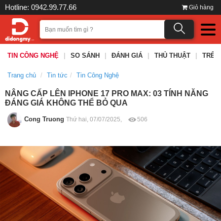
Hotline: 0942.99.77.66
Giỏ hàng
TIN CÔNG NGHỆ
|
SO SÁNH
|
ĐÁNH GIÁ
|
THỦ THUẬT
|
TRÊN
Trang chủ
Tin tức
Tin Công Nghệ
NÂNG CẤP LÊN IPHONE 17 PRO MAX: 03 TÍNH NĂNG
ĐÁNG GIÁ KHÔNG THỂ BỎ QUA
Cong Truong
Thứ hai, 07/07/2025,
506