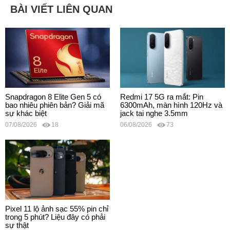
BÀI VIẾT LIÊN QUAN
Snapdragon 8 Elite Gen 5 có
Redmi 17 5G ra mắt: Pin
bao nhiêu phiên bản? Giải mã
6300mAh, màn hình 120Hz và
sự khác biệt
jack tai nghe 3.5mm
07/08/2026
18
06/08/2026
73
Pixel 11 lộ ảnh sạc 55% pin chỉ
trong 5 phút? Liệu đây có phải
sự thật