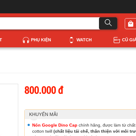
T
PHỤ KIỆN
WATCH
CŨ GI
800.000 đ
KHUYẾN MÃI
Nón Google Dino Cap
chính hãng, được làm từ chất 
cotton twill
(chất liệu tái chế, thân thiện với môi tr