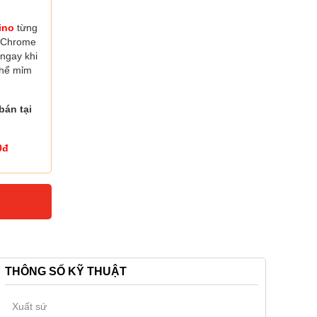
ino
từng
t Chrome
 ngay khi
thể mỉm
bán tại
0đ
THÔNG SỐ KỸ THUẬT
Xuất sứ