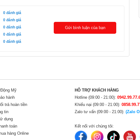
0
đánh giá
0
đánh giá
0
đánh giá
Gửi bình luận của bạn
0
đánh giá
0
đánh giá
i Động Mỹ
HỖ TRỢ KHÁCH HÀNG
bảo hành
Hotline (09:00 - 21:00):
0942.99.77.
i trả hoàn tiền
Khiếu nại (09:00 - 21:00):
0858.99.7
g tin
Zalo tư vấn (09:00 - 21:00):
(Zalo O
sử dụng
hanh toán
Kết nối với chúng tôi:
ua hàng Online