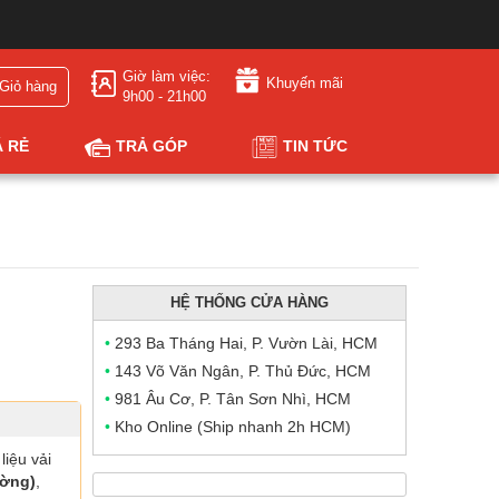
Giờ làm việc:
Khuyến mãi
Giỏ hàng
9h00 - 21h00
Á RẺ
TRẢ GÓP
TIN TỨC
HỆ THỐNG CỬA HÀNG
•
293 Ba Tháng Hai, P. Vườn Lài, HCM
•
143 Võ Văn Ngân, P. Thủ Đức, HCM
•
981 Âu Cơ, P. Tân Sơn Nhì, HCM
•
Kho Online (Ship nhanh 2h HCM)
liệu vải
ường)
,