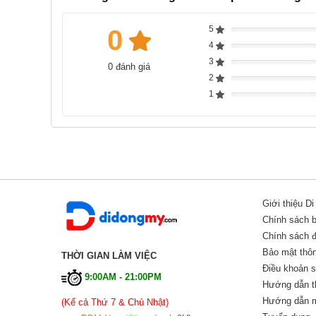
5
0
Complete
4
Complete
3
0 đánh giá
Complete
2
Complete
1
Complete
Giới thiệu D
Chính sách 
Chính sách đổ
Bảo mật thôn
THỜI GIAN LÀM VIỆC
Điều khoản 
9:00AM - 21:00PM
Hướng dẫn t
Hướng dẫn m
(Kể cả Thứ 7 & Chủ Nhật)