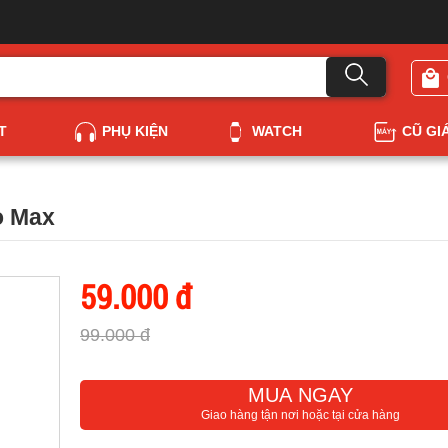
T
PHỤ KIỆN
WATCH
CŨ GI
o Max
59.000 đ
99.000 đ
MUA NGAY
Giao hàng tận nơi hoặc tại cửa hàng