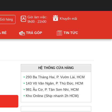
Giờ làm việc:
Khuyến mãi
Giỏ hàng
9h00 - 21h00
Á RẺ
TRẢ GÓP
TIN TỨC
HỆ THỐNG CỬA HÀNG
•
293 Ba Tháng Hai, P. Vườn Lài, HCM
•
143 Võ Văn Ngân, P. Thủ Đức, HCM
•
981 Âu Cơ, P. Tân Sơn Nhì, HCM
•
Kho Online (Ship nhanh 2h HCM)