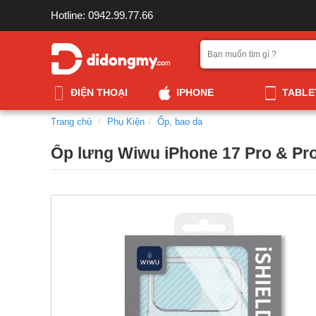
Hotline: 0942.99.77.66
ĐIỆN THOẠI
IPHONE
TABLE
Trang chủ
Phụ Kiện
Ốp, bao da
Ốp lưng Wiwu iPhone 17 Pro & Pr