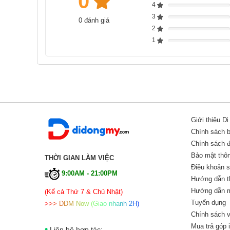
0
4
Complete
3
0 đánh giá
Complete
2
Complete
1
Complete
Giới thiệu D
Chính sách 
Chính sách đổ
Bảo mật thôn
THỜI GIAN LÀM VIỆC
Điều khoản 
9:00AM - 21:00PM
Hướng dẫn t
Hướng dẫn m
(Kể cả Thứ 7 & Chủ Nhật)
Tuyển dụng
>
>
>
D
D
M
N
o
w
(
G
i
a
o
n
h
a
n
h
2
H
)
Chính sách v
Mua trả góp 
•
Liên hệ hợp tác: