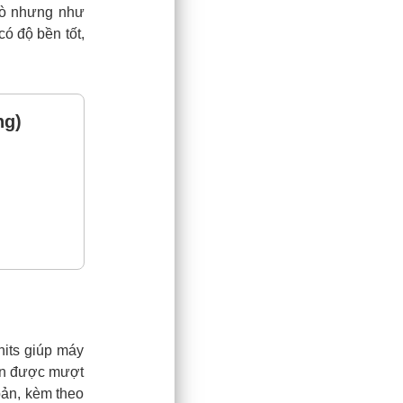
sò nhưng như
ó độ bền tốt,
ng)
nits giúp máy
uộn được mượt
bản, kèm theo