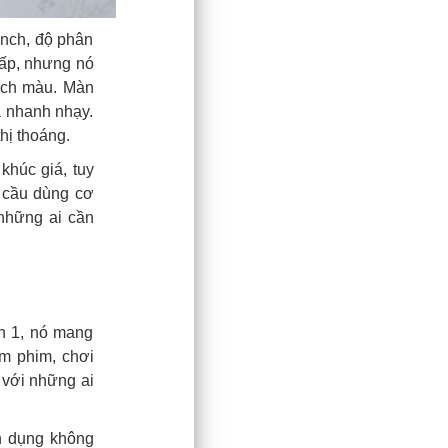
inch, độ phân
cấp, nhưng nó
lệch màu. Màn
à nhanh nhạy.
hị thoáng.
húc giá, tuy
 cầu dùng cơ
những ai cần
n 1, nó mang
m phim, chơi
 với những ai
n dụng không