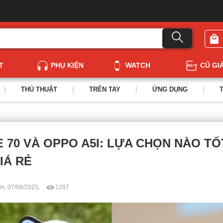
T
PHỤ KIỆN
WATCH
CŨ GI
|
THỦ THUẬT
|
TRÊN TAY
|
ỨNG DỤNG
|
 70 VÀ OPPO A5I: LỰA CHỌN NÀO T
IÁ RẺ
m, 07/08/2025,
1287