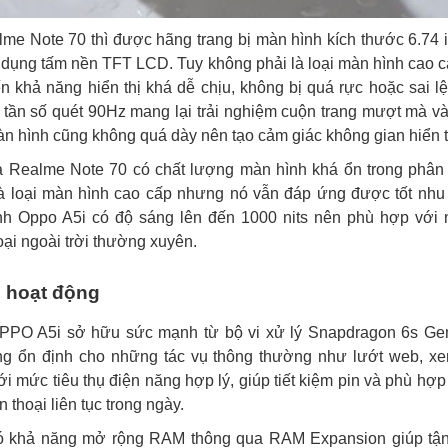
me Note 70 thì được hãng trang bị màn hình kích thước 6.74 
 dụng tấm nền TFT LCD. Tuy không phải là loại màn hình cao 
 khả năng hiển thị khá dễ chịu, không bị quá rực hoặc sai 
 tần số quét 90Hz mang lại trải nghiệm cuộn trang mượt mà v
n hình cũng không quá dày nên tạo cảm giác không gian hiển t
 Realme Note 70 có chất lượng màn hình khá ổn trong phân k
là loại màn hình cao cấp nhưng nó vẫn đáp ứng được tốt nhu
nh Oppo A5i có độ sáng lên đến 1000 nits nên phù hợp với 
oại ngoài trời thường xuyên.
 hoạt động
OPPO A5i sở hữu sức mạnh từ bộ vi xử lý Snapdragon 6s Ge
ng ổn định cho những tác vụ thông thường như lướt web, xe
i mức tiêu thụ điện năng hợp lý, giúp tiết kiệm pin và phù hợp
 thoại liên tục trong ngày.
có khả năng mở rộng RAM thông qua RAM Expansion giúp tậ