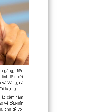
ọn gàng, điện
 tinh tế dưới
n và Vàng, cả
đối tượng.
 giác cầm nắm
o vệ tốt.Nhìn
, tinh tế với