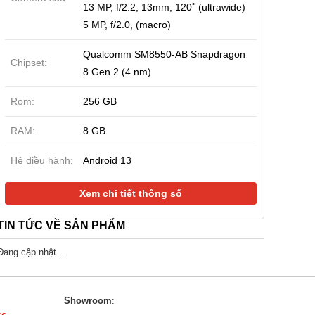
13 MP, f/2.2, 13mm, 120˚ (ultrawide)
5 MP, f/2.0, (macro)
Qualcomm SM8550-AB Snapdragon
Chipset:
8 Gen 2 (4 nm)
Rom:
256 GB
RAM:
8 GB
Hệ điều hành:
Android 13
Xem chi tiết thông số
TIN TỨC VỀ SẢN PHẨM
Đang cập nhật...
Showroom
: