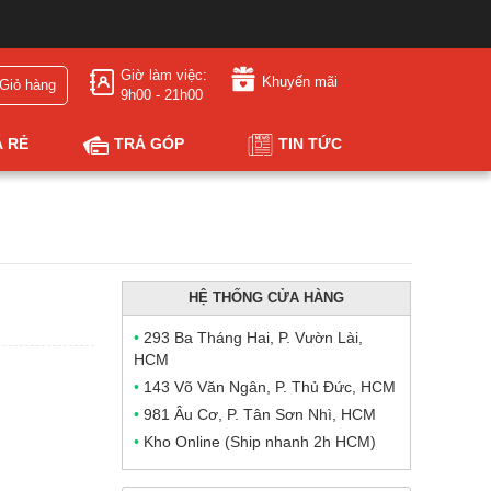
Giờ làm việc:
Khuyến mãi
Giỏ hàng
9h00 - 21h00
Á RẺ
TRẢ GÓP
TIN TỨC
HỆ THỐNG CỬA HÀNG
•
293 Ba Tháng Hai, P. Vườn Lài,
HCM
•
143 Võ Văn Ngân, P. Thủ Đức, HCM
•
981 Âu Cơ, P. Tân Sơn Nhì, HCM
•
Kho Online (Ship nhanh 2h HCM)