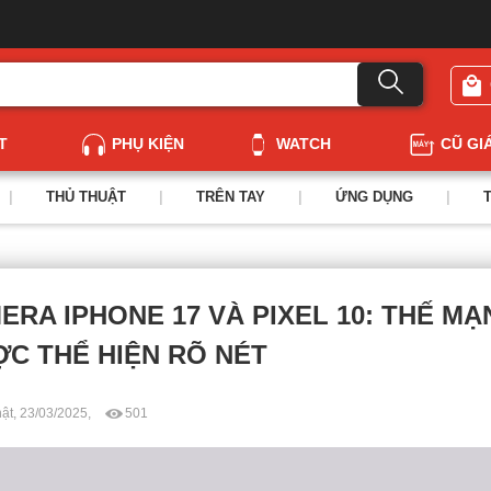
T
PHỤ KIỆN
WATCH
CŨ GI
|
THỦ THUẬT
|
TRÊN TAY
|
ỨNG DỤNG
|
RA IPHONE 17 VÀ PIXEL 10: THẾ MẠ
C THỂ HIỆN RÕ NÉT
ật, 23/03/2025,
501