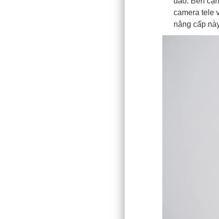
đáo. Bên cạn
camera tele 
nâng cấp này