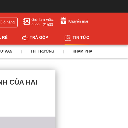
Giờ làm việc:
Khuyến mãi
Giỏ hàng
9h00 - 21h00
Á RẺ
TRẢ GÓP
TIN TỨC
TƯ VẤN
|
THỊ TRƯỜNG
|
KHÁM PHÁ
NH CỦA HAI