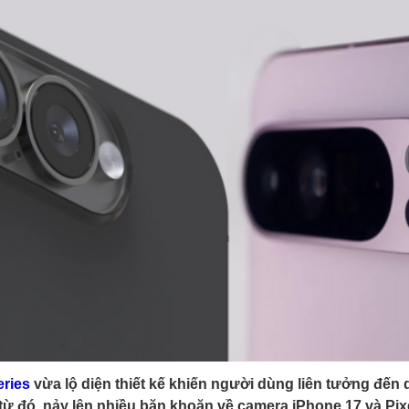
eries
vừa lộ diện thiết kế khiến người dùng liên tưởng đến
từ đó, nảy lên nhiều băn khoăn về camera iPhone 17 và Pix