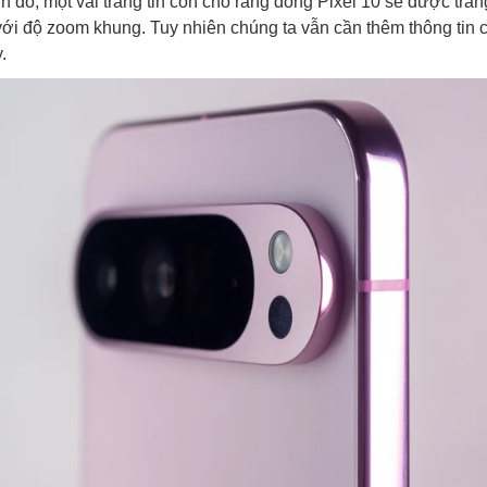
h đó, một vài trang tin còn cho rằng dòng Pixel 10 sẽ được tran
với độ zoom khung. Tuy nhiên chúng ta vẫn cần thêm thông tin 
.