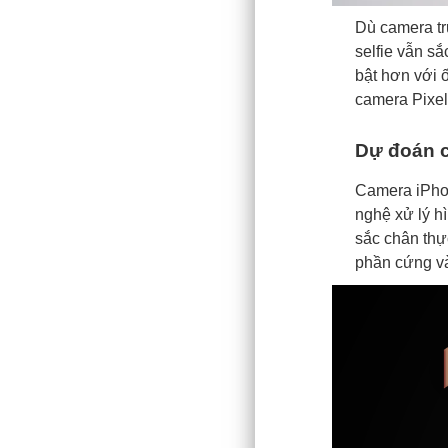
Dù camera tr
selfie vẫn sắ
bật hơn với 
camera Pixel
Dự đoán c
Camera iPhon
nghệ xử lý h
sắc chân thực
phần cứng v