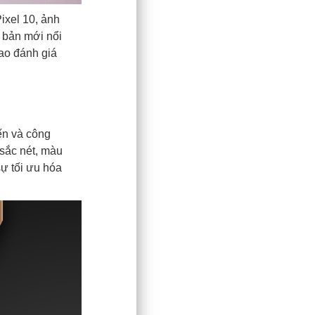
ixel 10, ảnh
n bản mới nổi
cao đánh giá
ến và công
 sắc nét, màu
sự tối ưu hóa