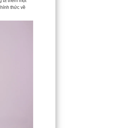
g bị thêm một
chính thức về