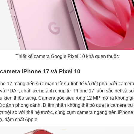
Thiết kế camera Google Pixel 10 khá quen thuộc
camera iPhone 17 và Pixel 10
e 17 mang đến sức mạnh từ sự tinh tế và đột phá. Với camer
 và PDAF, chất lượng ảnh chụp từ iPhone 17 luôn sắc nét và s
iều kiện thiếu sáng. Camera góc siêu rộng 12 MP mở ra không gi
c ảnh phong cảnh. Điểm nhấn không thể bỏ qua là camera trư
t trội so với thế hệ trước, cùng cụm camera ngang trên iPhone
lạ, đậm chất Apple.