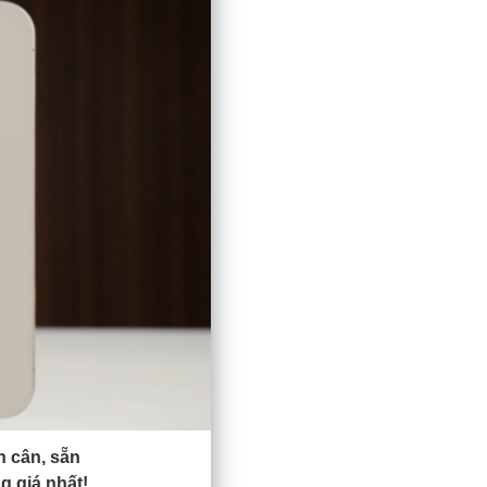
n cân, sẵn
g giá nhất!