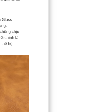
?
a Glass
ọng.
 chống chịu
5G chính là
 thế hệ