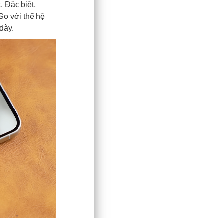
 Đặc biệt,
 So với thế hệ
dày.