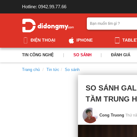
Hotline: 0942.99.77.66
ĐIỆN THOẠI
IPHONE
TABLE
TIN CÔNG NGHỆ
|
SO SÁNH
|
ĐÁNH GIÁ
Trang chủ
Tin tức
So sánh
SO SÁNH GAL
TẦM TRUNG H
Cong Truong
Thứ nă