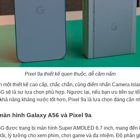
Pixel 9a thiết kế quen thuộc, dễ cầm nắm
h một thiết kế cao cấp, chắc chắn, cùng điểm nhấn Camera Isla
G sẽ là sự lựa chọn phù hợp. Ngược lại, nếu bạn ưu tiên sự tối
khả năng kháng nước tốt hơn, Pixel 9a là lựa chọn đáng cân n
màn hình Galaxy A56 và Pixel 9a
5G được trang bị màn hình Super AMOLED 6.7 inch, mang đến 
g rãi, lý tưởng cho xem phim, chơi game và đa nhiệm. Độ phân g