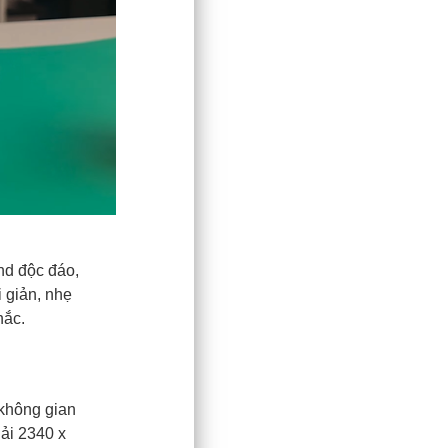
nd độc đáo,
 giản, nhẹ
hắc.
không gian
iải 2340 x