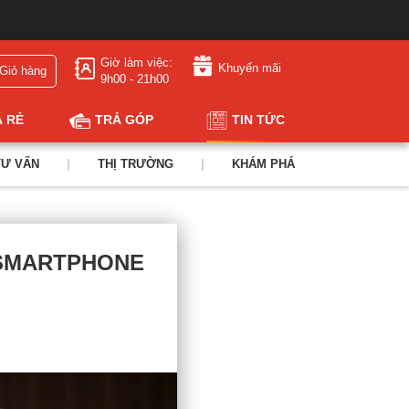
Giờ làm việc:
Khuyến mãi
Giỏ hàng
9h00 - 21h00
Á RẺ
TRẢ GÓP
TIN TỨC
TƯ VẤN
|
THỊ TRƯỜNG
|
KHÁM PHÁ
 SMARTPHONE