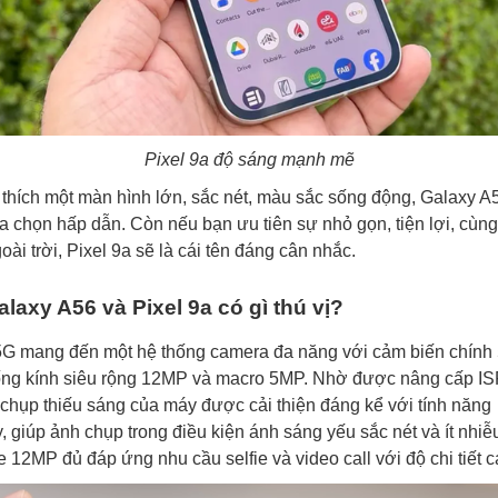
Pixel 9a độ sáng mạnh mẽ
thích một màn hình lớn, sắc nét, màu sắc sống động, Galaxy A
ựa chọn hấp dẫn. Còn nếu bạn ưu tiên sự nhỏ gọn, tiện lợi, cùn
goài trời, Pixel 9a sẽ là cái tên đáng cân nhắc.
axy A56 và Pixel 9a có gì thú vị?
G mang đến một hệ thống camera đa năng với cảm biến chính
ống kính siêu rộng 12MP và macro 5MP. Nhờ được nâng cấp IS
 chụp thiếu sáng của máy được cải thiện đáng kể với tính năng
 giúp ảnh chụp trong điều kiện ánh sáng yếu sắc nét và ít nhiễ
 12MP đủ đáp ứng nhu cầu selfie và video call với độ chi tiết c