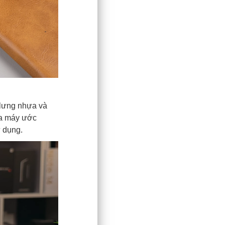
t lưng nhựa và
ủa máy ước
 dụng.