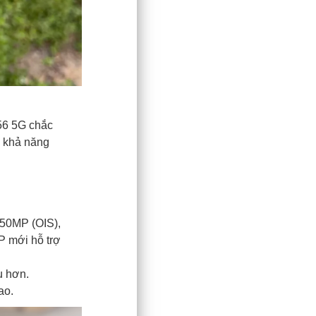
56 5G chắc
g khả năng
 50MP (OIS),
P mới hỗ trợ
u hơn.
ao.