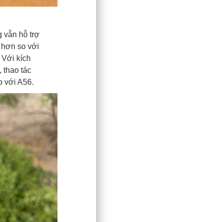
 vẫn hỗ trợ
h hơn so với
 Với kích
 thao tác
o với A56.