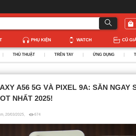
T
PHỤ KIỆN
WATCH
CŨ GI
|
THỦ THUẬT
|
TRÊN TAY
|
ỨNG DỤNG
|
AXY A56 5G VÀ PIXEL 9A: SĂN NGAY
OT NHẤT 2025!
m, 20/03/2025,
674