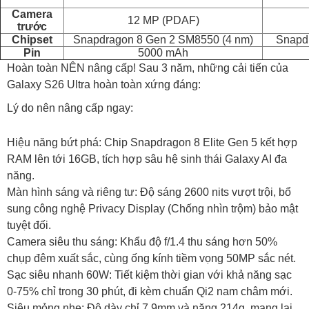
Camera
12 MP (PDAF)
trước
Chipset
Snapdragon 8 Gen 2 SM8550 (4 nm)
Snapdr
Pin
5000 mAh
Hoàn toàn NÊN nâng cấp! Sau 3 năm, những cải tiến của
Galaxy S26 Ultra hoàn toàn xứng đáng:
Lý do nên nâng cấp ngay:
Hiệu năng bứt phá: Chip Snapdragon 8 Elite Gen 5 kết hợp
RAM lên tới 16GB, tích hợp sâu hệ sinh thái Galaxy AI đa
năng.
Màn hình sáng và riêng tư: Độ sáng 2600 nits vượt trội, bổ
sung công nghệ Privacy Display (Chống nhìn trộm) bảo mật
tuyệt đối.
Camera siêu thu sáng: Khẩu độ f/1.4 thu sáng hơn 50%
chụp đêm xuất sắc, cùng ống kính tiềm vọng 50MP sắc nét.
Sạc siêu nhanh 60W: Tiết kiệm thời gian với khả năng sạc
0-75% chỉ trong 30 phút, đi kèm chuẩn Qi2 nam châm mới.
Siêu mỏng nhẹ: Độ dày chỉ 7.9mm và nặng 214g, mang lại