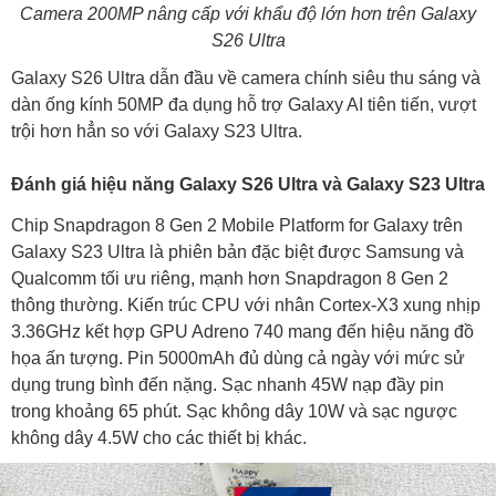
Camera 200MP nâng cấp với khẩu độ lớn hơn trên Galaxy
S26 Ultra
Galaxy S26 Ultra dẫn đầu về camera chính siêu thu sáng và
dàn ống kính 50MP đa dụng hỗ trợ Galaxy AI tiên tiến, vượt
trội hơn hẳn so với Galaxy S23 Ultra.
Đánh giá hiệu năng Galaxy S26 Ultra và Galaxy S23 Ultra
Chip Snapdragon 8 Gen 2 Mobile Platform for Galaxy trên
Galaxy S23 Ultra là phiên bản đặc biệt được Samsung và
Qualcomm tối ưu riêng, mạnh hơn Snapdragon 8 Gen 2
thông thường. Kiến trúc CPU với nhân Cortex-X3 xung nhịp
3.36GHz kết hợp GPU Adreno 740 mang đến hiệu năng đồ
họa ấn tượng. Pin 5000mAh đủ dùng cả ngày với mức sử
dụng trung bình đến nặng. Sạc nhanh 45W nạp đầy pin
trong khoảng 65 phút. Sạc không dây 10W và sạc ngược
không dây 4.5W cho các thiết bị khác.