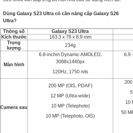
Dùng Galaxy S23 Ultra có cần nâng cấp Galaxy S26
Ultra?
Thông số
Galaxy S23 Ultra
Kích thước
163.3 x 78 x 8.9 mm
Trọng
234g
lượng
6.8-inchm Dynamic AMOLED,
6.9
3088x1440px
Màn hình
120Hz, 1750 nits
200
200 MP (OIS, PDAF)
5
12 MP (Ultra-wide)
10 
10 MP (Telephoto)
Camera sau
50 MP
10 MP (Telephoto, OIS)