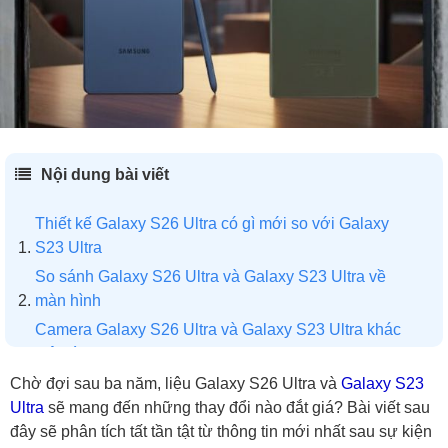
Nội dung bài viết
Thiết kế Galaxy S26 Ultra có gì mới so với Galaxy
S23 Ultra
So sánh Galaxy S26 Ultra và Galaxy S23 Ultra về
màn hình
Camera Galaxy S26 Ultra và Galaxy S23 Ultra khác
biệt gì?
Đánh giá hiệu năng Galaxy S26 Ultra và Galaxy S23
Chờ đợi sau ba năm, liệu Galaxy S26 Ultra và
Galaxy S23
Ultra
Ultra
sẽ mang đến những thay đổi nào đắt giá? Bài viết sau
đây sẽ phân tích tất tần tật từ thông tin mới nhất sau sự kiện
Dùng Galaxy S23 Ultra có cần nâng cấp Galaxy S26