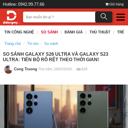
Hotline: 0942.99.77.66
Giỏ hàng
TIN CÔNG NGHỆ
|
SO SÁNH
|
ĐÁNH GIÁ
|
THỦ THUẬT
|
TRÊN
Trang chủ
Tin tức
So sánh
SO SÁNH GALAXY S26 ULTRA VÀ GALAXY S23
ULTRA: TIẾN BỘ RÕ RỆT THEO THỜI GIAN!
Cong Truong
Thứ năm, 26/02/2026,
828