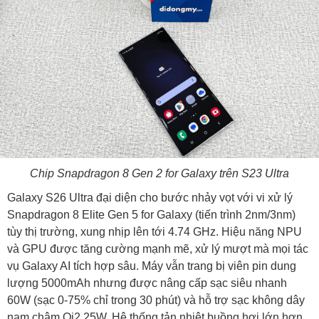
Chip Snapdragon 8 Gen 2 for Galaxy trên S23 Ultra
Galaxy S26 Ultra đại diện cho bước nhảy vọt với vi xử lý
Snapdragon 8 Elite Gen 5 for Galaxy (tiến trình 2nm/3nm)
tùy thị trường, xung nhịp lên tới 4.74 GHz. Hiệu năng NPU
và GPU được tăng cường mạnh mẽ, xử lý mượt mà mọi tác
vụ Galaxy AI tích hợp sâu. Máy vẫn trang bị viên pin dung
lượng 5000mAh nhưng được nâng cấp sạc siêu nhanh
60W (sạc 0-75% chỉ trong 30 phút) và hỗ trợ sạc không dây
nam châm Qi2 25W. Hệ thống tản nhiệt buồng hơi lớn hơn