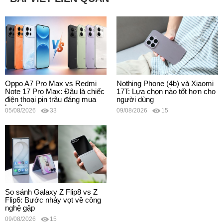
Oppo A7 Pro Max vs Redmi
Nothing Phone (4b) và Xiaomi
Note 17 Pro Max: Đâu là chiếc
17T: Lựa chọn nào tốt hơn cho
điện thoại pin trâu đáng mua
người dùng
hơn?
05/08/2026
33
09/08/2026
15
So sánh Galaxy Z Flip8 vs Z
Flip6: Bước nhảy vọt về công
nghệ gập
09/08/2026
15