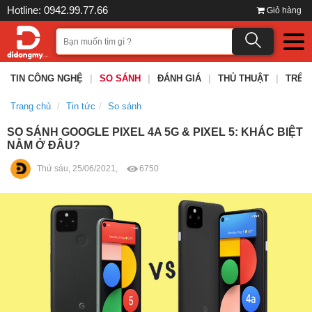
Hotline: 0942.99.77.66
Giỏ hàng
TIN CÔNG NGHỆ
|
SO SÁNH
|
ĐÁNH GIÁ
|
THỦ THUẬT
|
TRÊN
Trang chủ
Tin tức
So sánh
SO SÁNH GOOGLE PIXEL 4A 5G & PIXEL 5: KHÁC BIỆT
NẰM Ở ĐÂU?
Thứ sáu, 25/06/2021,
6750