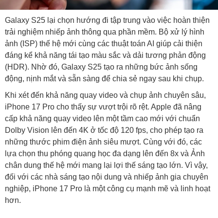
Galaxy S25 lại chọn hướng đi tập trung vào việc hoàn thiện
trải nghiệm nhiếp ảnh thông qua phần mềm. Bộ xử lý hình
ảnh (ISP) thế hệ mới cùng các thuật toán AI giúp cải thiện
đáng kể khả năng tái tạo màu sắc và dải tương phản động
(HDR). Nhờ đó, Galaxy S25 tạo ra những bức ảnh sống
động, nịnh mắt và sẵn sàng để chia sẻ ngay sau khi chụp.
Khi xét đến khả năng quay video và chụp ảnh chuyên sâu,
iPhone 17 Pro cho thấy sự vượt trội rõ rệt. Apple đã nâng
cấp khả năng quay video lên một tầm cao mới với chuẩn
Dolby Vision lên đến 4K ở tốc độ 120 fps, cho phép tạo ra
những thước phim điện ảnh siêu mượt. Cùng với đó, các
lựa chọn thu phóng quang học đa dạng lên đến 8x và Ảnh
chân dung thế hệ mới mang lại lợi thế sáng tạo lớn. Vì vậy,
đối với các nhà sáng tạo nội dung và nhiếp ảnh gia chuyên
nghiệp, iPhone 17 Pro là một công cụ mạnh mẽ và linh hoạt
hơn.