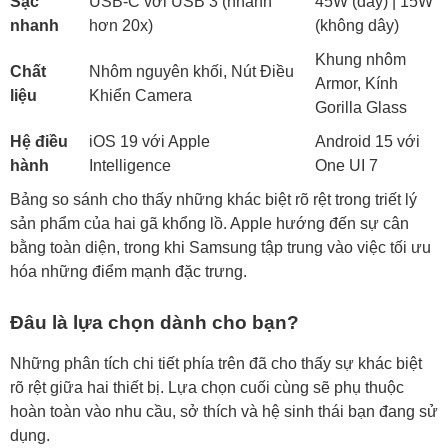
Sạc
USB-C với USB 3 (nhanh
45W (dây) | 15W
nhanh
hơn 20x)
(không dây)
Khung nhôm
Chất
Nhôm nguyên khối, Nút Điều
Armor, Kính
liệu
Khiển Camera
Gorilla Glass
Hệ điều
iOS 19 với Apple
Android 15 với
hành
Intelligence
One UI 7
Bảng so sánh cho thấy những khác biệt rõ rệt trong triết lý
sản phẩm của hai gã khổng lồ. Apple hướng đến sự cân
bằng toàn diện, trong khi Samsung tập trung vào việc tối ưu
hóa những điểm mạnh đặc trưng.
Đâu là lựa chọn dành cho bạn?
Những phân tích chi tiết phía trên đã cho thấy sự khác biệt
rõ rệt giữa hai thiết bị. Lựa chọn cuối cùng sẽ phụ thuộc
hoàn toàn vào nhu cầu, sở thích và hệ sinh thái bạn đang sử
dụng.