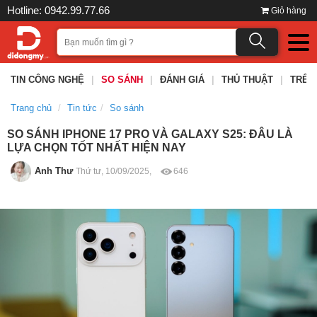
Hotline: 0942.99.77.66
Giỏ hàng
TIN CÔNG NGHỆ
|
SO SÁNH
|
ĐÁNH GIÁ
|
THỦ THUẬT
|
TRÊN
Trang chủ
Tin tức
So sánh
SO SÁNH IPHONE 17 PRO VÀ GALAXY S25: ĐÂU LÀ
LỰA CHỌN TỐT NHẤT HIỆN NAY
Anh Thư
Thứ tư, 10/09/2025,
646