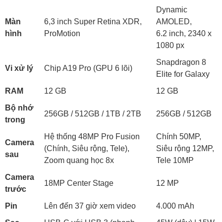
Dynamic
Màn
6,3 inch Super Retina XDR,
AMOLED,
hình
ProMotion
6.2 inch, 2340 x
1080 px
Snapdragon 8
Vi xử lý
Chip A19 Pro (GPU 6 lõi)
Elite for Galaxy
RAM
12 GB
12 GB
Bộ nhớ
256GB / 512GB / 1TB / 2TB
256GB / 512GB
trong
Hệ thống 48MP Pro Fusion
Chính 50MP,
Camera
(Chính, Siêu rộng, Tele),
Siêu rộng 12MP,
sau
Zoom quang học 8x
Tele 10MP
Camera
18MP Center Stage
12 MP
trước
Pin
Lên đến 37 giờ xem video
4.000 mAh