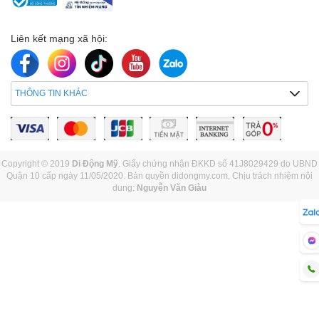
Liên kết mạng xã hội:
THÔNG TIN KHÁC
Copyright © 2019
Di Động Mỹ
. Giấy chứng nhận ĐKKD số 41J8029429 do UBND
Quận 10 cấp ngày 11/05/2020. Bản quyền didongmy.com, Chịu trách nhiệm nội
dung:
Nguyễn Văn Giàu