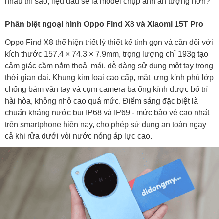
nhau thì sao, liệu đâu sẽ là model chụp ảnh ấn tượng hơn?
15T Pro?
Nên mua Oppo Find X8 hay Xiaomi 15T Pro?
Phân biệt ngoại hình Oppo Find X8 và Xiaomi 15T Pro
Oppo Find X8 thể hiện triết lý thiết kế tinh gọn và cân đối với
kích thước 157.4 × 74.3 × 7.9mm, trọng lượng chỉ 193g tạo
cảm giác cầm nắm thoải mái, dễ dàng sử dụng một tay trong
thời gian dài. Khung kim loại cao cấp, mặt lưng kính phủ lớp
chống bám vân tay và cụm camera ba ống kính được bố trí
hài hòa, không nhô cao quá mức. Điểm sáng đặc biệt là
chuẩn kháng nước bụi IP68 và IP69 - mức bảo vệ cao nhất
trên smartphone hiện nay, cho phép sử dụng an toàn ngay
cả khi rửa dưới vòi nước nóng áp lực cao.