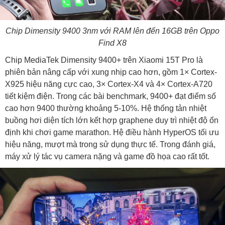
Chip Dimensity 9400 3nm với RAM lên đến 16GB trên Oppo
Find X8
Chip MediaTek Dimensity 9400+ trên Xiaomi 15T Pro là
phiên bản nâng cấp với xung nhịp cao hơn, gồm 1× Cortex-
X925 hiệu năng cực cao, 3× Cortex-X4 và 4× Cortex-A720
tiết kiệm điện. Trong các bài benchmark, 9400+ đạt điểm số
cao hơn 9400 thường khoảng 5-10%. Hệ thống tản nhiệt
buồng hơi diện tích lớn kết hợp graphene duy trì nhiệt độ ổn
định khi chơi game marathon. Hệ điều hành HyperOS tối ưu
hiệu năng, mượt mà trong sử dụng thực tế. Trong đánh giá,
máy xử lý tác vụ camera nặng và game đồ họa cao rất tốt.