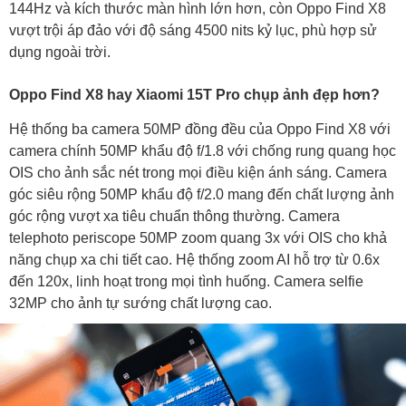
144Hz và kích thước màn hình lớn hơn, còn Oppo Find X8
vượt trội áp đảo với độ sáng 4500 nits kỷ lục, phù hợp sử
dụng ngoài trời.
Oppo Find X8 hay Xiaomi 15T Pro chụp ảnh đẹp hơn?
Hệ thống ba camera 50MP đồng đều của Oppo Find X8 với
camera chính 50MP khẩu độ f/1.8 với chống rung quang học
OIS cho ảnh sắc nét trong mọi điều kiện ánh sáng. Camera
góc siêu rộng 50MP khẩu độ f/2.0 mang đến chất lượng ảnh
góc rộng vượt xa tiêu chuẩn thông thường. Camera
telephoto periscope 50MP zoom quang 3x với OIS cho khả
năng chụp xa chi tiết cao. Hệ thống zoom AI hỗ trợ từ 0.6x
đến 120x, linh hoạt trong mọi tình huống. Camera selfie
32MP cho ảnh tự sướng chất lượng cao.