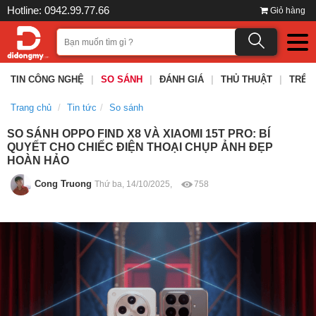
Hotline: 0942.99.77.66
Giỏ hàng
TIN CÔNG NGHỆ
|
SO SÁNH
|
ĐÁNH GIÁ
|
THỦ THUẬT
|
TRÊN
Trang chủ
Tin tức
So sánh
SO SÁNH OPPO FIND X8 VÀ XIAOMI 15T PRO: BÍ
QUYẾT CHO CHIẾC ĐIỆN THOẠI CHỤP ẢNH ĐẸP
HOÀN HẢO
Cong Truong
Thứ ba, 14/10/2025,
758