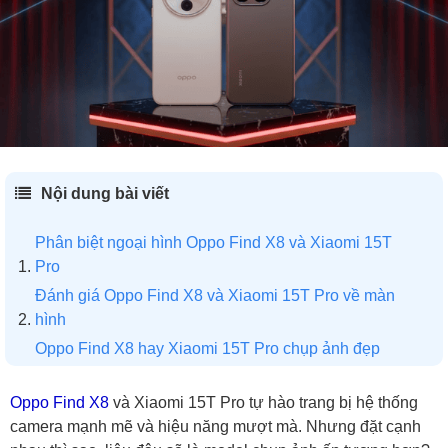
Nội dung bài viết
Phân biệt ngoại hình Oppo Find X8 và Xiaomi 15T
Pro
Đánh giá Oppo Find X8 và Xiaomi 15T Pro về màn
hình
Oppo Find X8 hay Xiaomi 15T Pro chụp ảnh đẹp
hơn?
So sánh hiệu năng Oppo Find X8 và Xiaomi 15T Pro
Oppo Find X8
và Xiaomi 15T Pro tự hào trang bị hệ thống
camera mạnh mẽ và hiệu năng mượt mà. Nhưng đặt cạnh
Muốn pin trâu, nên mua Oppo Find X8 hay Xiaomi