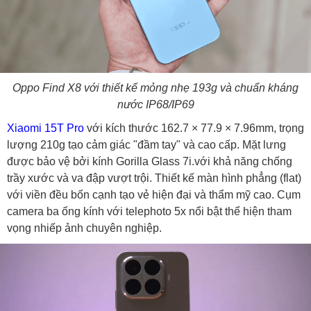
Oppo Find X8 với thiết kế mỏng nhẹ 193g và chuẩn kháng
nước IP68/IP69
Xiaomi 15T Pro
với kích thước 162.7 × 77.9 × 7.96mm, trọng
lượng 210g tạo cảm giác "đầm tay" và cao cấp. Mặt lưng
được bảo vệ bởi kính Gorilla Glass 7i.với khả năng chống
trầy xước và va đập vượt trội. Thiết kế màn hình phẳng (flat)
với viền đều bốn cạnh tạo vẻ hiện đại và thẩm mỹ cao. Cụm
camera ba ống kính với telephoto 5x nổi bật thể hiện tham
vọng nhiếp ảnh chuyên nghiệp.