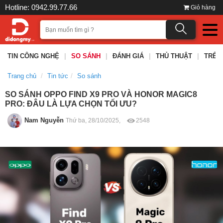
Hotline: 0942.99.77.66
Giỏ hàng
TIN CÔNG NGHỆ
|
SO SÁNH
|
ĐÁNH GIÁ
|
THỦ THUẬT
|
TRÊN
Trang chủ
Tin tức
So sánh
SO SÁNH OPPO FIND X9 PRO VÀ HONOR MAGIC8
PRO: ĐÂU LÀ LỰA CHỌN TỐI ƯU?
Nam Nguyễn
Thứ ba, 28/10/2025,
2548