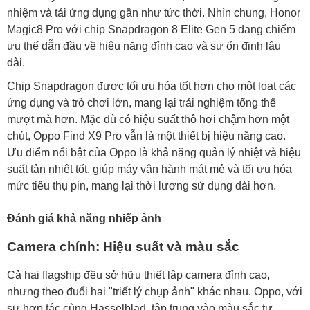
nhiệm và tải ứng dụng gần như tức thời. Nhìn chung, Honor
Magic8 Pro với chip Snapdragon 8 Elite Gen 5 đang chiếm
ưu thế dẫn đầu về hiệu năng đỉnh cao và sự ổn định lâu
dài.
Chip Snapdragon được tối ưu hóa tốt hơn cho một loạt các
ứng dụng và trò chơi lớn, mang lại trải nghiệm tổng thể
mượt mà hơn. Mặc dù có hiệu suất thô hơi chậm hơn một
chút, Oppo Find X9 Pro vẫn là một thiết bị hiệu năng cao.
Ưu điểm nổi bật của Oppo là khả năng quản lý nhiệt và hiệu
suất tản nhiệt tốt, giúp máy vận hành mát mẻ và tối ưu hóa
mức tiêu thụ pin, mang lại thời lượng sử dụng dài hơn.
Đánh giá khả năng nhiếp ảnh
Camera chính: Hiệu suất và màu sắc
Cả hai flagship đều sở hữu thiết lập camera đỉnh cao,
nhưng theo đuổi hai "triết lý chụp ảnh" khác nhau. Oppo, với
sự hợp tác cùng Hasselblad, tập trung vào màu sắc tự