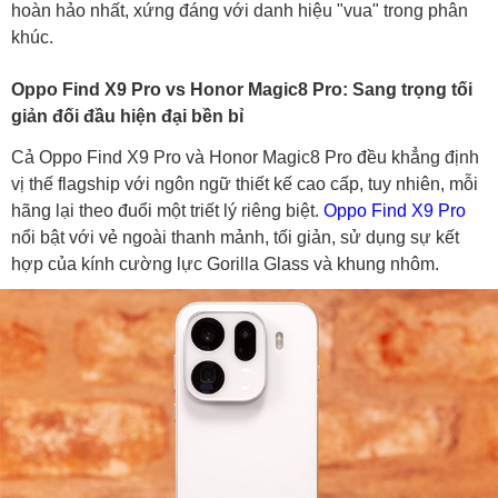
So sánh Oppo Find X9 Pro và Honor Magic 8Pro:
hoàn hảo nhất, xứng đáng với danh hiệu "vua" trong phân
Pin, tốc độ sạc
khúc.
Oppo Find X9 Pro và Honor Magic8 Pro – Đâu là lựa
Oppo Find X9 Pro vs Honor Magic8 Pro: Sang trọng tối
chọn tối ưu?
giản đối đầu hiện đại bền bỉ
Cả Oppo Find X9 Pro và Honor Magic8 Pro đều khẳng định
vị thế flagship với ngôn ngữ thiết kế cao cấp, tuy nhiên, mỗi
hãng lại theo đuổi một triết lý riêng biệt.
Oppo Find X9 Pro
nổi bật với vẻ ngoài thanh mảnh, tối giản, sử dụng sự kết
hợp của kính cường lực Gorilla Glass và khung nhôm.