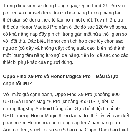
Trong điều kiện sử dụng hàng ngày, Oppo Find X9 Pro với
pin lớn và chipset được tối ưu hóa năng lượng mang lại
thời gian sử dụng thực tế lâu hơn một chút. Tuy nhiên, ưu
thế của Honor Magic8 Pro nằm ở tốc độ sạc 120W vô song,
có khả năng nạp đầy pin chỉ trong gần một nửa thời gian so
với đối thủ. Đặc biệt, Honor còn tích hợp các tùy chọn sạc
ngược (có dây và không dây) công suất cao, biến nó thành
một "trung tâm năng lượng" đa năng, tiện lợi để sạc cho các
thiết bị phụ khác của người dùng.
Oppo Find X9 Pro và Honor Magic8 Pro – Đâu là lựa
chọn tối ưu?
Với mức giá cạnh tranh, Oppo Find X9 Pro (khoảng 800
USD) và Honor Magic8 Pro (khoảng 850 USD) đều là
những flagship Android hàng đầu. Sự chênh lệch chỉ 50
USD, nhưng Honor Magic 8 Pro tạo ra lợi thế lớn về cam kết
phần mềm. Honor hứa hẹn cung cấp tới 7 bản nâng cấp
Android lớn, vượt trội so với 5 bản của Oppo. Đảm bảo thiết