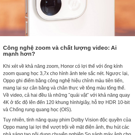
Công nghệ zoom và chất lượng video: Ai
mạnh hơn?
Khi xét về khả năng zoom, Honor có lợi thế với ống kính
zoom quang học 3,7x cho hình ảnh tele sắc nét. Ngược lại,
Oppo ghi điểm bằng công nghệ hiệu chỉnh màu tiên tiến,
mang lại sự cân bằng và chân thực về tông màu tổng thể.
Về video, cả hai đều là những "quái vật" với khả năng quay
4K ở tốc độ lên đến 120 khung hình/giây, hỗ trợ HDR 10-bit
và Chống rung quang học (OIS).
Tuy nhiên, tính năng quay phim Dolby Vision độc quyền của
Oppo mang lại lợi thế vượt trội về mặt điện ảnh, thu hút các
nhà sáng tạo nội dung chuyên nghiệp.So sánh máy ảnh cho