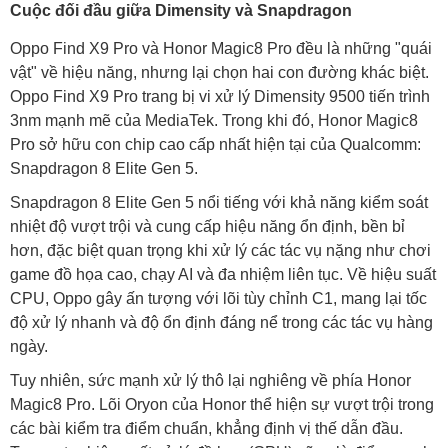
Cuộc đối đầu giữa Dimensity và Snapdragon
Oppo Find X9 Pro và Honor Magic8 Pro đều là những "quái
vật" về hiệu năng, nhưng lại chọn hai con đường khác biệt.
Oppo Find X9 Pro trang bị vi xử lý Dimensity 9500 tiến trình
3nm mạnh mẽ của MediaTek. Trong khi đó, Honor Magic8
Pro sở hữu con chip cao cấp nhất hiện tại của Qualcomm:
Snapdragon 8 Elite Gen 5.
Snapdragon 8 Elite Gen 5 nổi tiếng với khả năng kiểm soát
nhiệt độ vượt trội và cung cấp hiệu năng ổn định, bền bỉ
hơn, đặc biệt quan trọng khi xử lý các tác vụ nặng như chơi
game đồ họa cao, chạy AI và đa nhiệm liên tục. Về hiệu suất
CPU, Oppo gây ấn tượng với lõi tùy chỉnh C1, mang lại tốc
độ xử lý nhanh và độ ổn định đáng nể trong các tác vụ hàng
ngày.
Tuy nhiên, sức mạnh xử lý thô lại nghiêng về phía Honor
Magic8 Pro. Lõi Oryon của Honor thể hiện sự vượt trội trong
các bài kiểm tra điểm chuẩn, khẳng định vị thế dẫn đầu.