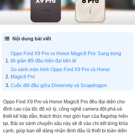
Nội dung bài viết
Oppo Find X9 Pro vs Honor Magic8 Pro: Sang trọng
tối giản đối đầu hiện đại bền bỉ
So sánh màn hình Oppo Find X9 Pro và Honor
Magic8 Pro
Cuộc đối đầu giữa Dimensity và Snapdragon
Đánh giá khả năng nhiếp ảnh
Oppo Find X9 Pro và Honor Magic8 Pro đều đại diện cho
Camera chính: Hiệu suất và màu sắc
đỉnh cao của tốc độ xử lý, công nghệ camera đột phá và
Công nghệ zoom và chất lượng video: Ai mạnh
thiết kế hấp dẫn, thách thức mọi giới hạn của flagship hiện
hơn?
tại. Bài so sánh chuyên sâu này sẽ đi vào chi tiết từng khía
Camera tự sướng
cạnh, giúp bạn dễ dàng nhận định đâu là thiết bị toàn diện