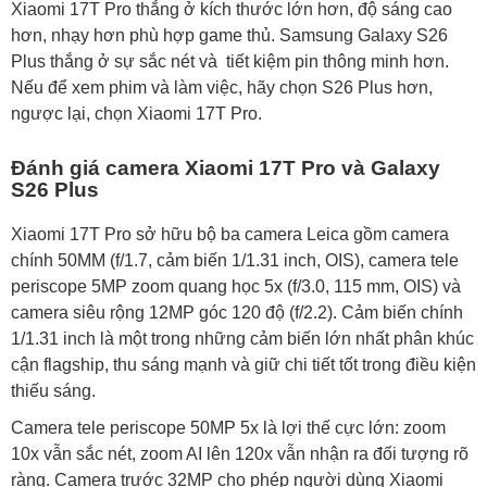
Xiaomi 17T Pro thắng ở kích thước lớn hơn, độ sáng cao
hơn, nhạy hơn phù hợp game thủ. Samsung Galaxy S26
Plus thắng ở sự sắc nét và tiết kiệm pin thông minh hơn.
Nếu để xem phim và làm việc, hãy chọn S26 Plus hơn,
ngược lại, chọn Xiaomi 17T Pro.
Đánh giá camera Xiaomi 17T Pro và Galaxy
S26 Plus
Xiaomi 17T Pro sở hữu bộ ba camera Leica gồm camera
chính 50MM (f/1.7, cảm biến 1/1.31 inch, OIS), camera tele
periscope 5MP zoom quang học 5x (f/3.0, 115 mm, OIS) và
camera siêu rộng 12MP góc 120 độ (f/2.2). Cảm biến chính
1/1.31 inch là một trong những cảm biến lớn nhất phân khúc
cận flagship, thu sáng mạnh và giữ chi tiết tốt trong điều kiện
thiếu sáng.
Camera tele periscope 50MP 5x là lợi thế cực lớn: zoom
10x vẫn sắc nét, zoom AI lên 120x vẫn nhận ra đối tượng rõ
ràng. Camera trước 32MP cho phép người dùng Xiaomi