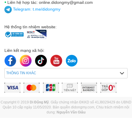
•
Liên hệ hợp tác: online.didongmy@gmail.com
Telegram:
t.me/didongmy
Hệ thống tín nhiệm website:
Liên kết mạng xã hội:
THÔNG TIN KHÁC
Copyright © 2019
Di Động Mỹ
. Giấy chứng nhận ĐKKD số 41J8029429 do UBND
Quận 10 cấp ngày 11/05/2020. Bản quyền didongmy.com, Chịu trách nhiệm nội
dung:
Nguyễn Văn Giàu