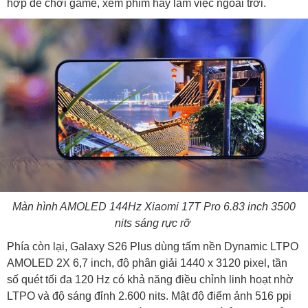
hợp để chơi game, xem phim hay làm việc ngoài trời.
Màn hình AMOLED 144Hz Xiaomi 17T Pro 6.83 inch 3500
nits sáng rực rỡ
Phía còn lại, Galaxy S26 Plus dùng tấm nền Dynamic LTPO
AMOLED 2X 6,7 inch, độ phân giải 1440 x 3120 pixel, tần
số quét tối đa 120 Hz có khả năng điều chỉnh linh hoạt nhờ
LTPO và độ sáng đỉnh 2.600 nits. Mật độ điểm ảnh 516 ppi