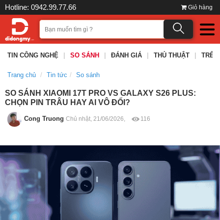
Hotline: 0942.99.77.66
Giỏ hàng
TIN CÔNG NGHỆ
|
SO SÁNH
|
ĐÁNH GIÁ
|
THỦ THUẬT
|
TRÊN
Trang chủ
Tin tức
So sánh
SO SÁNH XIAOMI 17T PRO VS GALAXY S26 PLUS:
CHỌN PIN TRÂU HAY AI VÔ ĐỐI?
Cong Truong
Chủ nhật, 21/06/2026,
116