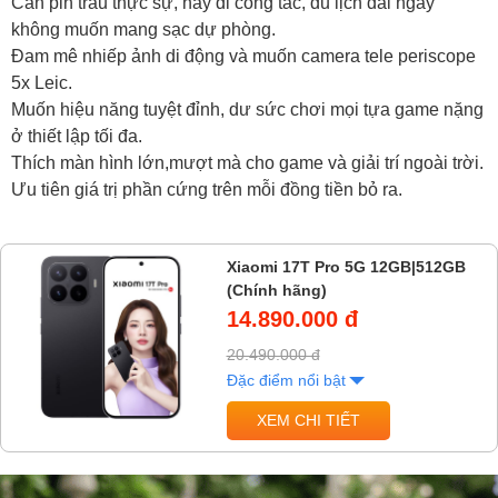
Cần pin trâu thực sự, hay đi công tác, du lịch dài ngày
không muốn mang sạc dự phòng.
Đam mê nhiếp ảnh di động và muốn camera tele periscope
5x Leic.
Muốn hiệu năng tuyệt đỉnh, dư sức chơi mọi tựa game nặng
ở thiết lập tối đa.
Thích màn hình lớn,mượt mà cho game và giải trí ngoài trời.
Ưu tiên giá trị phần cứng trên mỗi đồng tiền bỏ ra.
Xiaomi 17T Pro 5G 12GB|512GB
(Chính hãng)
14.890.000 đ
20.490.000 đ
Đặc điểm nổi bật
XEM CHI TIẾT