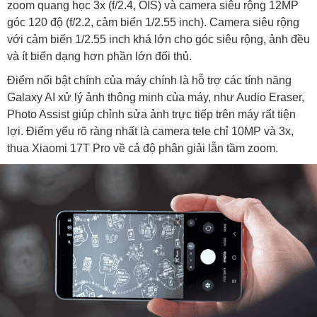
zoom quang học 3x (f/2.4, OIS) và camera siêu rộng 12MP
góc 120 độ (f/2.2, cảm biến 1/2.55 inch). Camera siêu rộng
với cảm biến 1/2.55 inch khá lớn cho góc siêu rộng, ảnh đều
và ít biến dạng hơn phần lớn đối thủ.
Điểm nổi bật chính của máy chính là hỗ trợ các tính năng
Galaxy AI xử lý ảnh thông minh của máy, như Audio Eraser,
Photo Assist giúp chỉnh sửa ảnh trực tiếp trên máy rất tiện
lợi. Điểm yếu rõ ràng nhất là camera tele chỉ 10MP và 3x,
thua Xiaomi 17T Pro về cả độ phân giải lẫn tầm zoom.