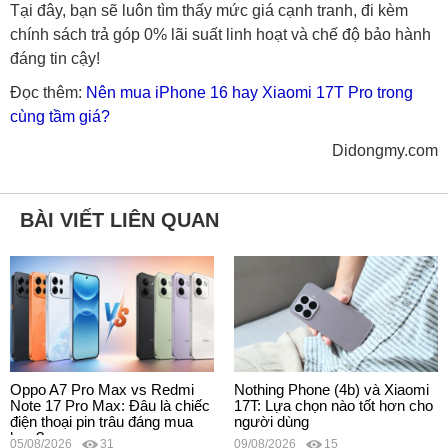
Tại đây, bạn sẽ luôn tìm thấy mức giá cạnh tranh, đi kèm
chính sách trả góp 0% lãi suất linh hoạt và chế độ bảo hành
đáng tin cậy!
Đọc thêm:
Nên mua iPhone 16 hay Xiaomi 17T Pro trong
cùng tầm giá?
Didongmy.com
BÀI VIẾT LIÊN QUAN
Oppo A7 Pro Max vs Redmi
Nothing Phone (4b) và Xiaomi
Note 17 Pro Max: Đâu là chiếc
17T: Lựa chọn nào tốt hơn cho
điện thoại pin trâu đáng mua
người dùng
hơn?
05/08/2026
31
09/08/2026
15