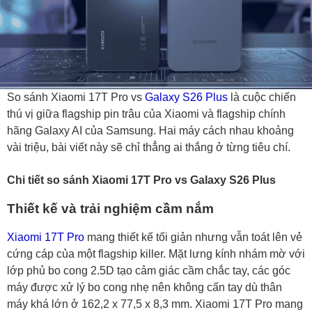
So sánh Xiaomi 17T Pro vs
Galaxy S26 Plus
là cuộc chiến
thú vị giữa flagship pin trâu của Xiaomi và flagship chính
hãng Galaxy AI của Samsung. Hai máy cách nhau khoảng
vài triệu, bài viết này sẽ chỉ thẳng ai thắng ở từng tiêu chí.
Chi tiết so sánh Xiaomi 17T Pro vs Galaxy S26 Plus
Thiết kế và trải nghiệm cầm nắm
Xiaomi 17T Pro
mang thiết kế tối giản nhưng vẫn toát lên vẻ
cứng cáp của một flagship killer. Mặt lưng kính nhám mờ với
lớp phủ bo cong 2.5D tạo cảm giác cầm chắc tay, các góc
máy được xử lý bo cong nhẹ nên không cấn tay dù thân
máy khá lớn ở 162,2 x 77,5 x 8,3 mm. Xiaomi 17T Pro mang