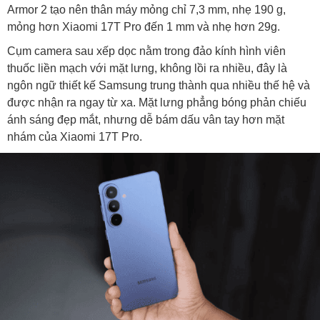
Armor 2 tạo nên thân máy mỏng chỉ 7,3 mm, nhẹ 190 g,
mỏng hơn Xiaomi 17T Pro đến 1 mm và nhẹ hơn 29g.
Cụm camera sau xếp dọc nằm trong đảo kính hình viên
thuốc liền mạch với mặt lưng, không lồi ra nhiều, đây là
ngôn ngữ thiết kế Samsung trung thành qua nhiều thế hệ và
được nhận ra ngay từ xa. Mặt lưng phẳng bóng phản chiếu
ánh sáng đẹp mắt, nhưng dễ bám dấu vân tay hơn mặt
nhám của Xiaomi 17T Pro.