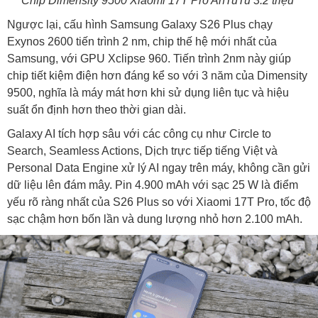
Chip Dimensity 9500 Xiaomi 17T Pro AnTuTu 3.2 triệu
Ngược lại, cấu hình Samsung Galaxy S26 Plus chạy
Exynos 2600 tiến trình 2 nm, chip thế hệ mới nhất của
Samsung, với GPU Xclipse 960. Tiến trình 2nm này giúp
chip tiết kiệm điện hơn đáng kể so với 3 năm của Dimensity
9500, nghĩa là máy mát hơn khi sử dụng liên tục và hiệu
suất ổn định hơn theo thời gian dài.
Galaxy AI tích hợp sâu với các công cụ như Circle to
Search, Seamless Actions, Dịch trực tiếp tiếng Việt và
Personal Data Engine xử lý AI ngay trên máy, không cần gửi
dữ liệu lên đám mây. Pin 4.900 mAh với sạc 25 W là điểm
yếu rõ ràng nhất của S26 Plus so với Xiaomi 17T Pro, tốc độ
sạc chậm hơn bốn lần và dung lượng nhỏ hơn 2.100 mAh.