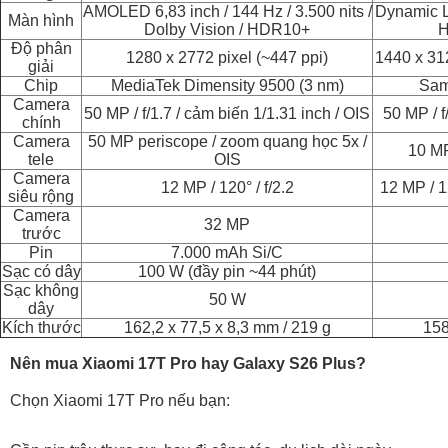
AMOLED 6,83 inch / 144 Hz / 3.500 nits /
Dynamic 
Màn hình
Dolby Vision / HDR10+
H
Độ phân
1280 x 2772 pixel (~447 ppi)
1440 x 31
giải
Chip
MediaTek Dimensity 9500 (3 nm)
Sam
Camera
50 MP / f/1.7 / cảm biến 1/1.31 inch / OIS
50 MP / f
chính
Camera
50 MP periscope / zoom quang học 5x /
10 MP
tele
OIS
Camera
12 MP / 120° / f/2.2
12 MP / 12
siêu rộng
Camera
32 MP
trước
Pin
7.000 mAh Si/C
Sạc có dây
100 W (đầy pin ~44 phút)
Sạc không
50 W
dây
Kích thước
162,2 x 77,5 x 8,3 mm / 219 g
158
Nên mua Xiaomi 17T Pro hay Galaxy S26 Plus?
Chọn Xiaomi 17T Pro nếu bạn: