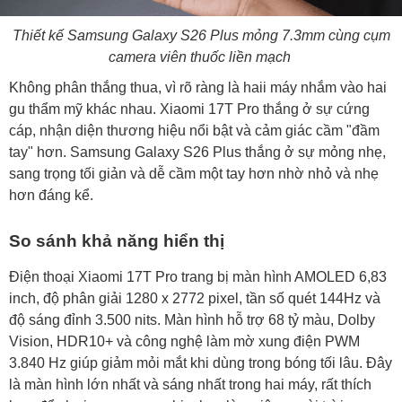
Thiết kế Samsung Galaxy S26 Plus mỏng 7.3mm cùng cụm
camera viên thuốc liền mạch
Không phân thắng thua, vì rõ ràng là haii máy nhắm vào hai
gu thẩm mỹ khác nhau. Xiaomi 17T Pro thắng ở sự cứng
cáp, nhận diện thương hiệu nổi bật và cảm giác cầm "đầm
tay" hơn. Samsung Galaxy S26 Plus thắng ở sự mỏng nhẹ,
sang trọng tối giản và dễ cầm một tay hơn nhờ nhỏ và nhẹ
hơn đáng kể.
So sánh khả năng hiển thị
Điện thoại Xiaomi 17T Pro trang bị màn hình AMOLED 6,83
inch, độ phân giải 1280 x 2772 pixel, tần số quét 144Hz và
độ sáng đỉnh 3.500 nits. Màn hình hỗ trợ 68 tỷ màu, Dolby
Vision, HDR10+ và công nghệ làm mờ xung điện PWM
3.840 Hz giúp giảm mỏi mắt khi dùng trong bóng tối lâu. Đây
là màn hình lớn nhất và sáng nhất trong hai máy, rất thích