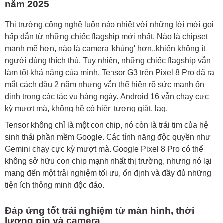
năm 2025
Thị trường công nghệ luôn náo nhiệt với những lời mời gọi
hấp dẫn từ những chiếc flagship mới nhất. Nào là chipset
mạnh mẽ hơn, nào là camera 'khủng' hơn..khiến không ít
người dùng thích thú. Tuy nhiên, những chiếc flagship vẫn
làm tốt khả năng của mình. Tensor G3 trên Pixel 8 Pro đã ra
mắt cách đâu 2 năm nhưng vẫn thể hiện rõ sức mạnh ổn
định trong các tác vụ hàng ngày. Android 16 vẫn chạy cực
kỳ mượt mà, không hề có hiện tượng giật, lag.
Tensor không chỉ là một con chip, nó còn là trái tim của hệ
sinh thái phần mềm Google. Các tính năng độc quyền như
Gemini chạy cực kỳ mượt mà. Google Pixel 8 Pro có thể
không sở hữu con chip mạnh nhất thị trường, nhưng nó lại
mang đến một trải nghiệm tối ưu, ổn định và đầy đủ những
tiện ích thông minh độc đáo.
Đáp ứng tốt trải nghiệm từ màn hình, thời
lượng pin và camera