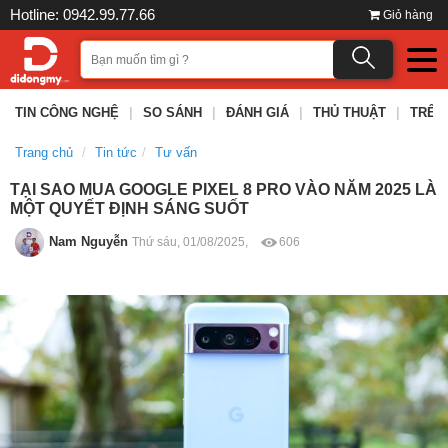
Hotline: 0942.99.77.66
Giỏ hàng
TIN CÔNG NGHỆ
|
SO SÁNH
|
ĐÁNH GIÁ
|
THỦ THUẬT
|
TRÊN
Trang chủ
Tin tức
Tư vấn
TẠI SAO MUA GOOGLE PIXEL 8 PRO VÀO NĂM 2025 LÀ
MỘT QUYẾT ĐỊNH SÁNG SUỐT
Nam Nguyễn
Thứ sáu, 01/08/2025,
606