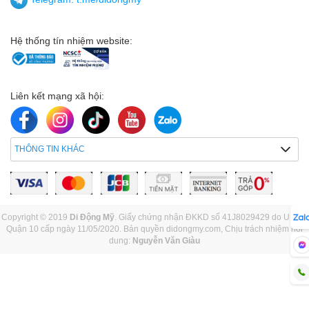
Hệ thống tín nhiệm website:
Liên kết mạng xã hội:
THÔNG TIN KHÁC
Copyright © 2019
Di Động Mỹ
. Giấy chứng nhận ĐKKD số 41J8029429 do UBND
Quận 10 cấp ngày 11/05/2020. Bản quyền didongmy.com, Chịu trách nhiệm nội
dung:
Nguyễn Văn Giàu