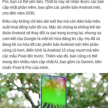
Pro, bạn có thể yên tâm. Thiết bị này sẽ nhận được các bản
cập nhật phần mềm, bao gồm các phiên bản Android mới,
cho đến năm 2030.
Điều này không chỉ kéo dài tuổi thọ mà còn đảm bảo hiệu
suất hoạt động luôn tối ưu. Mặc dù chúng ta không thể dự
đoán Android sẽ thay đổi ra sao trong tương lai, nhưng sự
cam kết của Google là một lời hứa đáng tin cậy. Họ đã và
đang tối ưu hóa tốt các phiên bản Android mới trên phần
cứng cũ hơn, điển hình là Android 15 chạy mượt mà trên
các mẫu Pixel đời trước. Thêm vào đó, bạn cũng có thể
mong đợi nhiều năm cập nhật AI, bao gồm cả Gemini, trên
chiếc Pixel 8 Pro của mình.