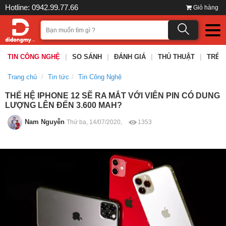
Hotline: 0942.99.77.66
Giỏ hàng
TIN CÔNG NGHỆ
|
SO SÁNH
|
ĐÁNH GIÁ
|
THỦ THUẬT
|
TRÊN
Trang chủ
Tin tức
Tin Công Nghệ
THẾ HỆ IPHONE 12 SẼ RA MẮT VỚI VIÊN PIN CÓ DUNG
LƯỢNG LÊN ĐẾN 3.600 MAH?
Nam Nguyễn
Thứ ba, 14/07/2020,
1353