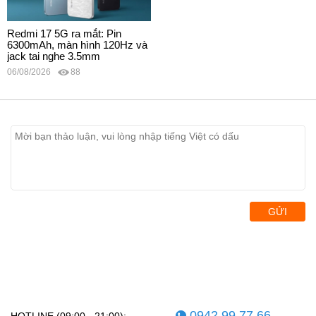
Redmi 17 5G ra mắt: Pin
6300mAh, màn hình 120Hz và
jack tai nghe 3.5mm
06/08/2026
88
GỬI
0942.99.77.66
HOTLINE (09:00 - 21:00):