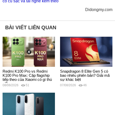
có củ sạc và tai nghe kèm theo
Didongmy.com
BÀI VIẾT LIÊN QUAN
Redmi K100 Pro vs Redmi
Snapdragon 8 Elite Gen 5 có
K100 Pro Max: Cặp flagship
bao nhiêu phiên bản? Giải mã
tiếp theo của Xiaomi có gì thú
sự khác biệt
vị?
08/08/2026
51
07/08/2026
46