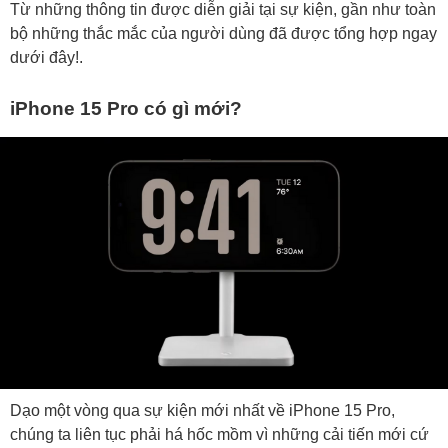
Từ những thông tin được diễn giải tại sự kiện, gần như toàn
bộ những thắc mắc của người dùng đã được tổng hợp ngay
dưới đây!.
iPhone 15 Pro có gì mới?
Dạo một vòng qua sự kiện mới nhất về iPhone 15 Pro,
chúng ta liên tục phải há hốc mồm vì những cải tiến mới cứ