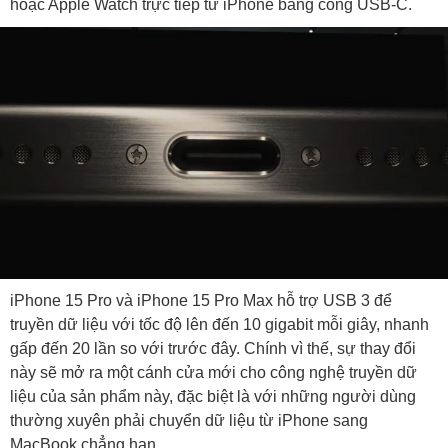
hoặc Apple Watch trực tiếp từ iPhone bằng cổng USB‑C.
iPhone 15 Pro và iPhone 15 Pro Max hỗ trợ USB 3 để
truyền dữ liệu với tốc độ lên đến 10 gigabit mỗi giây, nhanh
gấp đến 20 lần so với trước đây. Chính vì thế, sự thay đổi
này sẽ mở ra một cánh cửa mới cho công nghệ truyền dữ
liệu của sản phẩm này, đặc biệt là với những người dùng
thường xuyên phải chuyển dữ liệu từ iPhone sang
MacBook chẳng hạn.