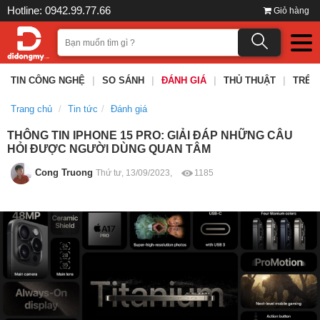
Hotline: 0942.99.77.66
Giỏ hàng
TIN CÔNG NGHỆ
|
SO SÁNH
|
ĐÁNH GIÁ
|
THỦ THUẬT
|
TRÊN
Trang chủ
Tin tức
Đánh giá
THÔNG TIN IPHONE 15 PRO: GIẢI ĐÁP NHỮNG CÂU
HỎI ĐƯỢC NGƯỜI DÙNG QUAN TÂM
Cong Truong
Thứ tư, 13/09/2023,
1185