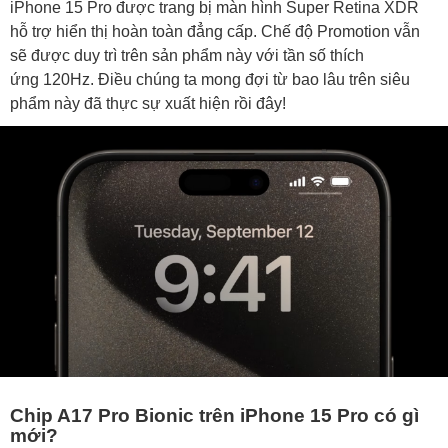
iPhone 15 Pro được trang bị màn hình Super Retina XDR
hỗ trợ hiển thị hoàn toàn đẳng cấp. Chế độ Promotion vẫn
sẽ được duy trì trên sản phẩm này với tần số thích
ứng 120Hz. Điều chúng ta mong đợi từ bao lâu trên siêu
phẩm này đã thực sự xuất hiện rồi đây!
Chip A17 Pro Bionic trên iPhone 15 Pro có gì
mới?