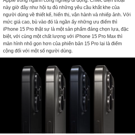
Apple trong ngành công nghiệp di động. Chiếc điện thoại
này giờ đây như hội tụ đủ những yêu cầu khắt khe của
người dùng về thiết kế, hiển thị, vận hành và nhiếp ảnh. Với
mức giá cao, bù vào đó là ngần ấy những ưu điểm thì
iPhone 15 Pro thật sự là một sản phẩm đáng chọn lựa, đặc
biệt, với cùng một chất lượng với iPhone 15 Pro Max thì
màn hình nhỏ gọn hơn của phiên bản 15 Pro lại là điểm
cộng đối với một số người dùng.