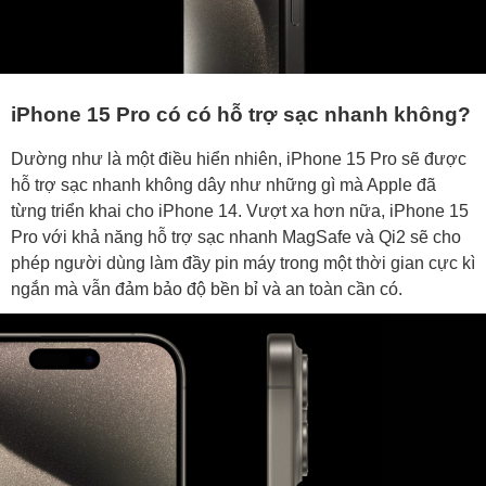
iPhone 15 Pro có có hỗ trợ sạc nhanh không?
Dường như là một điều hiển nhiên, iPhone 15 Pro sẽ được
hỗ trợ sạc nhanh không dây như những gì mà Apple đã
từng triển khai cho iPhone 14. Vượt xa hơn nữa, iPhone 15
Pro với khả năng hỗ trợ sạc nhanh MagSafe và Qi2 sẽ cho
phép người dùng làm đầy pin máy trong một thời gian cực kì
ngắn mà vẫn đảm bảo độ bền bỉ và an toàn cần có.