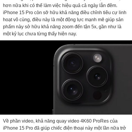
hơn nữa khi có thể làm việc hiệu quả cả ngày lẫn đêm.
iPhone 15 Pro còn sỡ hữu khả năng điều chỉnh tiêu cự linh
hoạt vô cùng, điều này là một động lực mạnh mẽ giúp sản
phẩm này sở hữu khả năng zoom đến tận 5x, gần như là
một kỷ lục chưa từng thấy hiện nay.
Về phần video, khả năng quay video 4K60 ProRes của
iPhone 15 Pro đã giúp chiếc điện thoại này một lần nữa trở