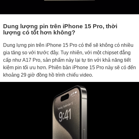
Dung lượng pin trên iPhone 15 Pro, thời
lượng có tốt hơn không?
Dung lựng pin trên iPhone 15 Pro có thể sẽ không có nhiều
gia tăng so với trước đây. Tuy nhiên, với một chipset đẳng
cấp như A17 Pro, sản phẩm này lại tự tin với khả năng tiết
kiệm pin tối ưu hơn. Phiên bản iPhone 15 Pro này sẽ có đến
khoảng 29 giờ đồng hồ trình chiếu video.