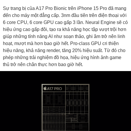
Sự trang bị của A17 Pro Bionic trên iPhone 15 Pro đã mang
đến cho máy một đẳng cấp. 3nm đầu tiên trên điện thoại với
6 core CPU, 6 core GPU cao gấp 3 lần. Neural Engine sẽ có
hiệu ứng cao gấp đôi, tạo ra khả năng học tập vượt trội hơn
giúp những tính năng AI như soạn thảo, ghi âm trở nên linh
hoạt, mượt mà hơn bao giờ hết. Pro-class GPU cri thiện
hiệu năng, khả năng render, tăng 20% hiệu suất. Từ đó cho
phép những trải nghiệm đồ họa, hiệu ứng hình ảnh game
thủ trở nên chân thực hơn bao giờ hết.