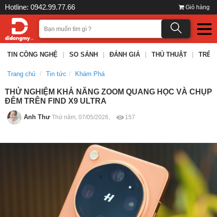
Hotline: 0942.99.77.66
Giỏ hàng
TIN CÔNG NGHỆ
|
SO SÁNH
|
ĐÁNH GIÁ
|
THỦ THUẬT
|
TRÊN
Trang chủ
Tin tức
Khám Phá
THỬ NGHIỆM KHẢ NĂNG ZOOM QUANG HỌC VÀ CHỤP
ĐÊM TRÊN FIND X9 ULTRA
Anh Thư
Thứ năm, 07/05/2026,
157