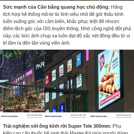
Sức mạnh của Cân bằng quang học chủ động:
Hãng
tích hợp hệ thống mô-tơ từ tính siêu nhỏ để giữ thấu kính
luôn vuông góc với cảm biến, khắc phục triệt để nhược
điểm lệch góc của OIS truyền thống. Nhờ công nghệ đột phá
này, các bức ảnh chụp xa luôn đạt độ sắc nét đồng đều từ vị
trí tâm ra đến tận vùng viền ảnh.
Trải nghiệm với ống kính rời Super Tele 300mm:
Phụ
kiện cao cấp thuộc hệ sinh thái Master Kit giúp người dùng