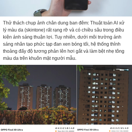
Thử thách chụp ảnh chân dung ban đêm: Thuật toán AI xử
lý màu da (skintone) rất rạng rỡ và có chiều sâu trong điều
kiện ánh sáng thuận lợi. Tuy nhiên, dưới môi trường ánh
sáng nhân tạo phức tạp đan xen bóng tối, hệ thống thỉnh
thoảng đẩy độ tương phản lên hơi gắt và làm bệt nhẹ tông
màu da trên khuôn mặt người mẫu.