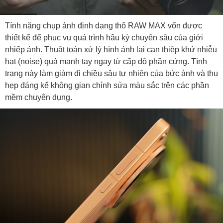
Tính năng chụp ảnh định dạng thô RAW MAX vốn được
thiết kế để phục vụ quá trình hậu kỳ chuyên sâu của giới
nhiếp ảnh. Thuật toán xử lý hình ảnh lại can thiệp khử nhiễu
hạt (noise) quá mạnh tay ngay từ cấp độ phần cứng. Tình
trạng này làm giảm đi chiều sâu tự nhiên của bức ảnh và thu
hẹp đáng kể không gian chỉnh sửa màu sắc trên các phần
mềm chuyên dụng.