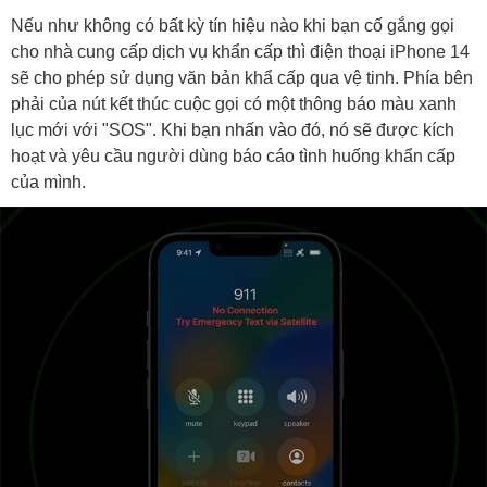
Nếu như không có bất kỳ tín hiệu nào khi bạn cố gắng gọi
cho nhà cung cấp dịch vụ khẩn cấp thì điện thoại iPhone 14
sẽ cho phép sử dụng văn bản khẩ cấp qua vệ tinh. Phía bên
phải của nút kết thúc cuộc gọi có một thông báo màu xanh
lục mới với "SOS". Khi bạn nhấn vào đó, nó sẽ được kích
hoạt và yêu cầu người dùng báo cáo tình huống khẩn cấp
của mình.