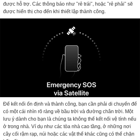
được hỗ trợ. Các thông báo như "rẻ trái", hoặc "rẻ phải" sẽ
được hiển thị cho đến khi thiết lập thành công.
Để kết nối ổn định và thành công, bạn cần phải di chuyển để
có một cái nhìn rõ ràng về bầu trời và đường chân trời. Một
lưu ý dành cho bạn là chúng ta không thể kết nối vệ tính nếu
ở trong nhà. Ví dụ như các tòa nhà cao tầng, ở những nơi
cây cối rậm rạp, núi hoặc các vật thể khác cũng có thể chặn