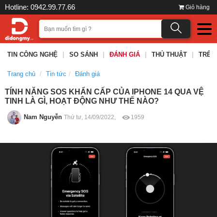
Hotline: 0942.99.77.66
Giỏ hàng
TIN CÔNG NGHỆ
|
SO SÁNH
|
ĐÁNH GIÁ
|
THỦ THUẬT
|
TRÊN
Trang chủ
Tin tức
Đánh giá
TÍNH NĂNG SOS KHẨN CẤP CỦA IPHONE 14 QUA VỆ
TINH LÀ GÌ, HOẠT ĐỘNG NHƯ THẾ NÀO?
Nam Nguyễn
Thứ tư, 14/09/2022,
1959