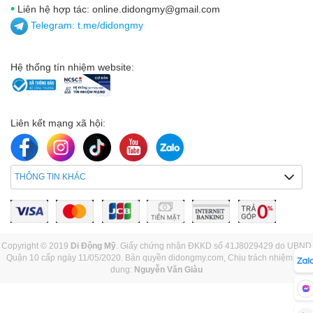
•
Liên hệ hợp tác: online.didongmy@gmail.com
Telegram:
t.me/didongmy
Hệ thống tín nhiệm website:
Liên kết mạng xã hội:
THÔNG TIN KHÁC
Copyright © 2019
Di Động Mỹ
. Giấy chứng nhận ĐKKD số 41J8029429 do UBND
Quận 10 cấp ngày 11/05/2020. Bản quyền didongmy.com, Chịu trách nhiệm nội
dung:
Nguyễn Văn Giàu