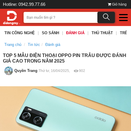
Hotline: 0942.99.77.66
Giỏ hàng
TIN CÔNG NGHỆ
|
SO SÁNH
|
ĐÁNH GIÁ
|
THỦ THUẬT
|
TRÊN
Trang chủ
Tin tức
Đánh giá
TOP 5 MẪU ĐIỆN THOẠI OPPO PIN TRÂU ĐƯỢC ĐÁNH
GIÁ CAO TRONG NĂM 2025
Quyền Trang
Thứ tư, 16/04/2025,
902